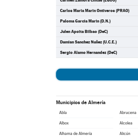
Carmen Zamora Cintas (EQUO)
Carlos Maria Marin Ontiveros (PRAO)
Paloma Garcia Marin (D.N.)
Julen Apoita Bilbao (DeC)
Damian Sanchez Nuñez (U.C.E.)
Sergio Alamo Hernandez (DeC)
Municipios de Almería
Abla
Abrucena
Albox
Alcolea
Alhama de Almería
Alicún