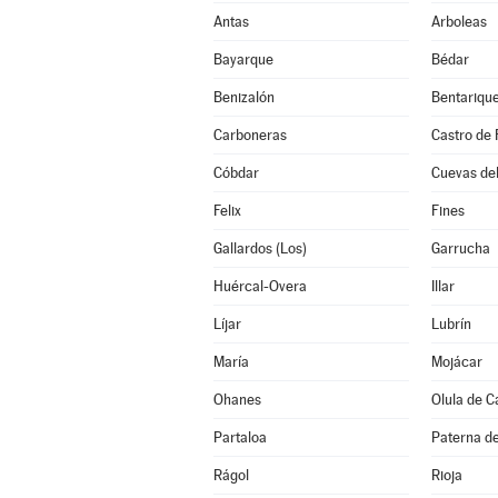
Antas
Arboleas
Bayarque
Bédar
Benizalón
Bentariqu
Carboneras
Castro de 
Cóbdar
Cuevas de
Felix
Fines
Gallardos (Los)
Garrucha
Huércal-Overa
Illar
Líjar
Lubrín
María
Mojácar
Ohanes
Olula de C
Partaloa
Paterna de
Rágol
Rioja