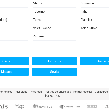
Sierro
Somontín
Taberno
Tahal
 (Las)
Turre
Turrillas
Vélez-Blanco
Vélez-Rubio
Zurgena
Cádiz
Córdoba
Granada
Málaga
Sevilla
contenidos
Publicidad
Aviso legal
Política de privacidad
Política cookies
Configuraci
Índice
RSS