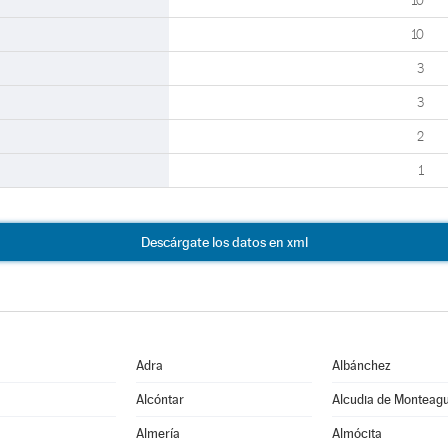
10
10
3
3
2
1
Descárgate los datos en xml
Adra
Albánchez
Alcóntar
Alcudia de Monteag
Almería
Almócita