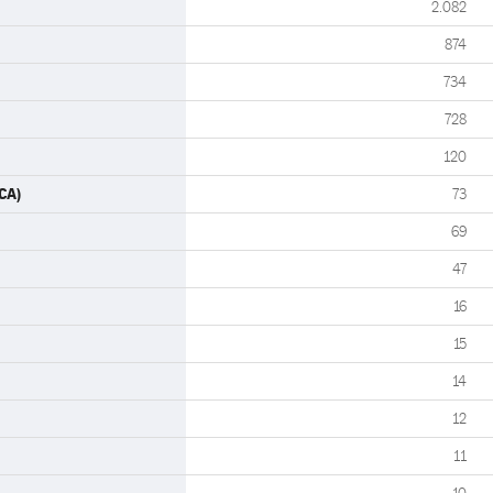
2.082
874
734
728
120
CA)
73
69
47
16
15
14
12
11