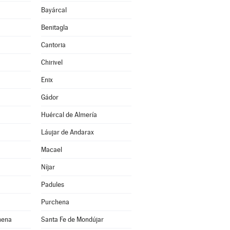
Bayárcal
Benitagla
Cantoria
Chirivel
Enix
Gádor
Huércal de Almería
Láujar de Andarax
Macael
Níjar
Padules
Purchena
hena
Santa Fe de Mondújar