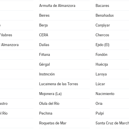
Armuña de Almanzora
Bacares
Beires
Benahadux
e
Berja
Canjáyar
Filabres
CERA
Chercos
l Almanzora
Dalías
Ejido (El)
Fiñana
Fondón
Gérgal
Huécija
Instinción
Laroya
Lucainena de las Torres
Lúcar
Mojonera (La)
Nacimiento
astro
Olula del Río
Oria
l Río
Pechina
Pulpí
Roquetas de Mar
Santa Cruz de Marc