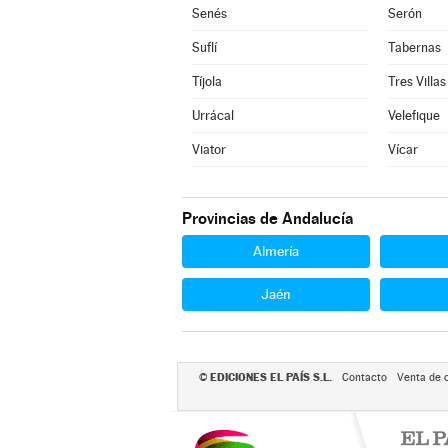
Senés
Serón
Suflí
Tabernas
Tíjola
Tres Villas
Urrácal
Velefique
Viator
Vícar
Provincias de Andalucía
Almería
Jaén
EDICIONES EL PAÍS S.L.
©
Contacto
Venta de 