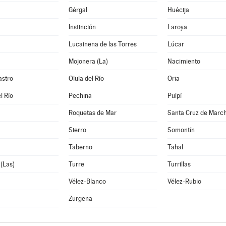
Gérgal
Huécija
Instinción
Laroya
Lucainena de las Torres
Lúcar
Mojonera (La)
Nacimiento
astro
Olula del Río
Oria
l Río
Pechina
Pulpí
Roquetas de Mar
Santa Cruz de Marc
Sierro
Somontín
Taberno
Tahal
 (Las)
Turre
Turrillas
Vélez-Blanco
Vélez-Rubio
Zurgena