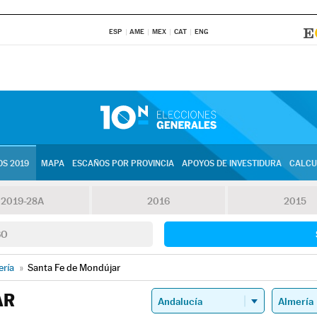
ESP
AME
MEX
CAT
ENG
S 2019
MAPA
ESCAÑOS POR PROVINCIA
APOYOS DE INVESTIDURA
CALCU
2019-28A
2016
2015
SO
ería
»
Santa Fe de Mondújar
AR