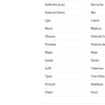
Gallardos (Los)
Garrucha
Huércal-Overa
Illar
Líjar
Lubrín
María
Mojácar
Ohanes
Olula de C
Partaloa
Paterna de
Rágol
Rioja
Senés
Serón
Suflí
Tabernas
Tíjola
Tres Villas
Urrácal
Velefique
Viator
Vícar