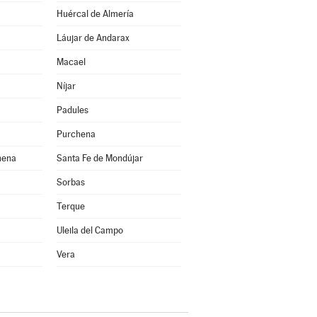
Huércal de Almería
Láujar de Andarax
Macael
Níjar
Padules
Purchena
hena
Santa Fe de Mondújar
Sorbas
Terque
Uleila del Campo
Vera