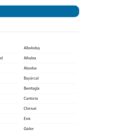
Alboloduy
ud
Alhabia
Alsodux
Bayárcal
Benitagla
Cantoria
Chirivel
Enix
Gádor