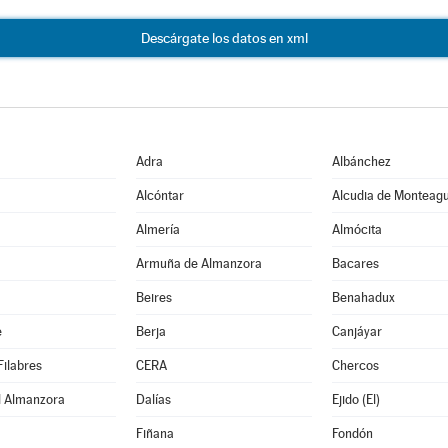
Descárgate los datos en xml
Adra
Albánchez
Alcóntar
Alcudia de Monteag
Almería
Almócita
Armuña de Almanzora
Bacares
Beires
Benahadux
e
Berja
Canjáyar
Filabres
CERA
Chercos
l Almanzora
Dalías
Ejido (El)
Fiñana
Fondón