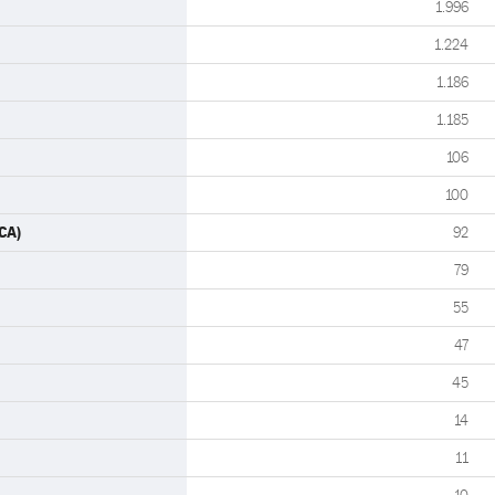
1.996
1.224
1.186
1.185
106
100
CA)
92
79
55
47
45
14
11