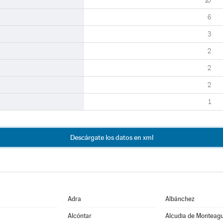
10
6
3
2
2
2
1
Descárgate los datos en xml
Adra
Albánchez
Alcóntar
Alcudia de Monteag