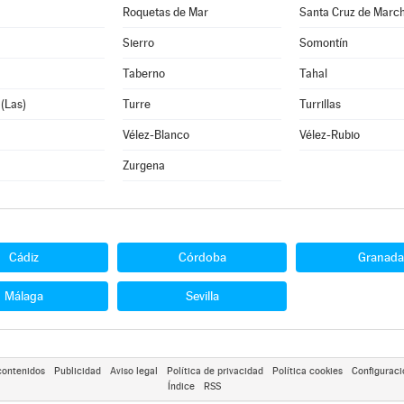
Roquetas de Mar
Santa Cruz de Marc
Sierro
Somontín
Taberno
Tahal
 (Las)
Turre
Turrillas
Vélez-Blanco
Vélez-Rubio
Zurgena
Cádiz
Córdoba
Granada
Málaga
Sevilla
contenidos
Publicidad
Aviso legal
Política de privacidad
Política cookies
Configuraci
Índice
RSS