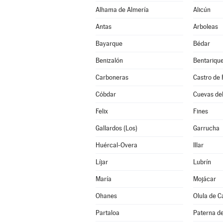
Alhama de Almería
Alicún
Antas
Arboleas
Bayarque
Bédar
Benizalón
Bentariqu
Carboneras
Castro de 
Cóbdar
Cuevas de
Felix
Fines
Gallardos (Los)
Garrucha
Huércal-Overa
Illar
Líjar
Lubrín
María
Mojácar
Ohanes
Olula de C
Partaloa
Paterna de