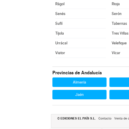
Rágol
Rioja
Senés
Serón
Suflí
Tabernas
Tíjola
Tres Villas
Urrácal
Velefique
Viator
Vícar
Provincias de Andalucía
Almería
Jaén
EDICIONES EL PAÍS S.L.
©
Contacto
Venta de 