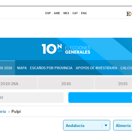
ESP
AME
MEX
CAT
ENG
S 2019
MAPA
ESCAÑOS POR PROVINCIA
APOYOS DE INVESTIDURA
CALCU
2019-28A
2016
2015
SO
ería
»
Pulpí