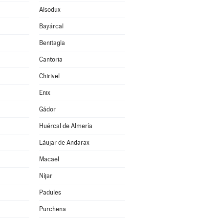
Alsodux
Bayárcal
Benitagla
Cantoria
Chirivel
Enix
Gádor
Huércal de Almería
Láujar de Andarax
Macael
Níjar
Padules
Purchena