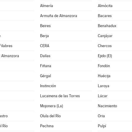
Almería
Almócita
Armuña de Almanzora
Bacares
Beires
Benahadux
e
Berja
Canjáyar
Filabres
CERA
Chercos
l Almanzora
Dalías
Ejido (El)
Fiñana
Fondón
Gérgal
Huécija
Instinción
Laroya
Lucainena de las Torres
Lúcar
Mojonera (La)
Nacimiento
astro
Olula del Río
Oria
l Río
Pechina
Pulpí