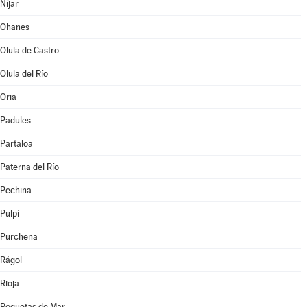
Níjar
Ohanes
Olula de Castro
Olula del Río
Oria
Padules
Partaloa
Paterna del Río
Pechina
Pulpí
Purchena
Rágol
Rioja
Roquetas de Mar