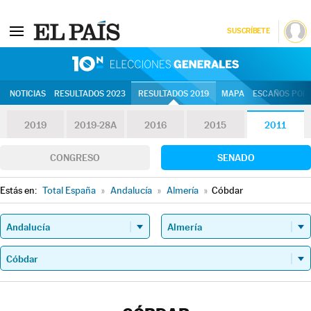
SUSCRÍBETE
10N | Eleccion
NOTICIAS
RESULTADOS 2023
RESULTADOS 2019
MAPA
ESCAÑOS POR 
2019
2019-28A
2016
2015
2011
CONGRESO
SENADO
Estás en:
Total España
»
Andalucía
»
Almería
»
Cóbdar