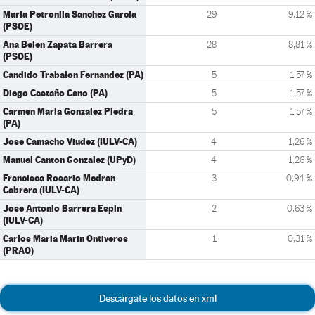
Maria Petronila Sanchez Garcia
29
9,12 %
(PSOE)
Ana Belen Zapata Barrera
28
8,81 %
(PSOE)
Candido Trabalon Fernandez (PA)
5
1,57 %
Diego Castaño Cano (PA)
5
1,57 %
Carmen Maria Gonzalez Piedra
5
1,57 %
(PA)
Jose Camacho Viudez (IULV-CA)
4
1,26 %
Manuel Canton Gonzalez (UPyD)
4
1,26 %
Francisca Rosario Medran
3
0,94 %
Cabrera (IULV-CA)
Jose Antonio Barrera Espin
2
0,63 %
(IULV-CA)
Carlos Maria Marin Ontiveros
1
0,31 %
(PRAO)
Descárgate los datos en xml