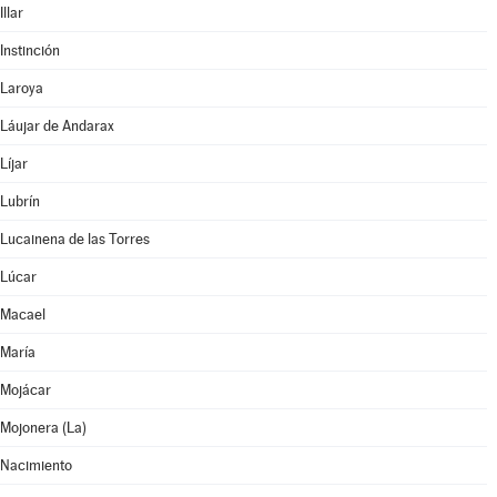
Illar
Instinción
Laroya
Láujar de Andarax
Líjar
Lubrín
Lucainena de las Torres
Lúcar
Macael
María
Mojácar
Mojonera (La)
Nacimiento