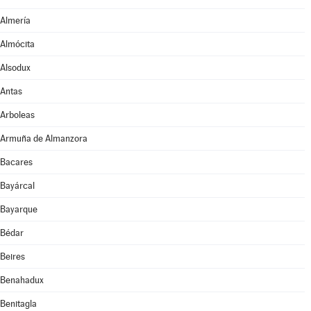
Almería
Almócita
Alsodux
Antas
Arboleas
Armuña de Almanzora
Bacares
Bayárcal
Bayarque
Bédar
Beires
Benahadux
Benitagla