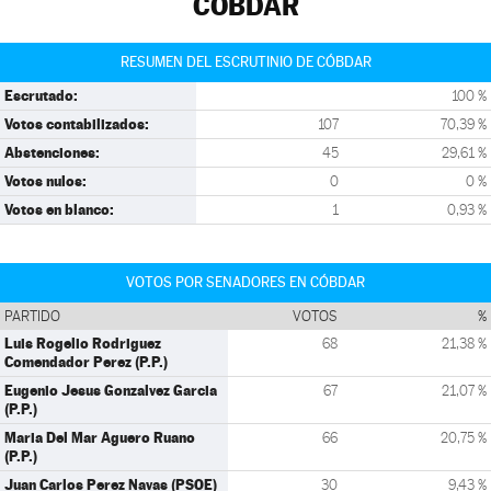
CÓBDAR
RESUMEN DEL ESCRUTINIO DE CÓBDAR
Escrutado:
100 %
Votos contabilizados:
107
70,39 %
Abstenciones:
45
29,61 %
Votos nulos:
0
0 %
Votos en blanco:
1
0,93 %
VOTOS POR SENADORES EN CÓBDAR
PARTIDO
VOTOS
%
Luis Rogelio Rodriguez
68
21,38 %
Comendador Perez (P.P.)
Eugenio Jesus Gonzalvez Garcia
67
21,07 %
(P.P.)
Maria Del Mar Aguero Ruano
66
20,75 %
(P.P.)
Juan Carlos Perez Navas (PSOE)
30
9,43 %