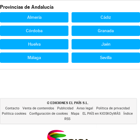
Provincias de Andalucía
Almería
Cádiz
Córdoba
Granada
Huelva
Jaén
Málaga
Sevilla
EDICIONES EL PAÍS S.L.
©
Contacto
Venta de contenidos
Publicidad
Aviso legal
Política de privacidad
Política cookies
Configuración de cookies
Mapa
EL PAÍS en KIOSKOyMÁS
Índice
RSS