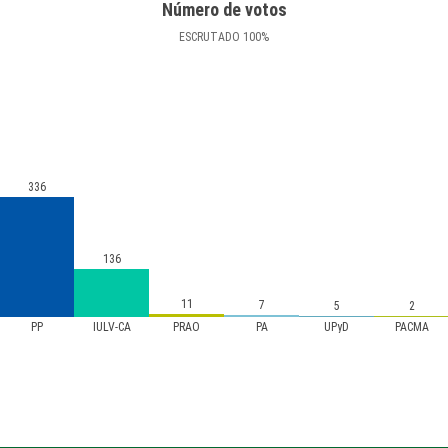
Número de votos
ESCRUTADO
100
%
336
136
11
7
5
2
PP
IULV-CA
PRAO
PA
UPyD
PACMA