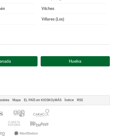
aén
Vilches
Villares (Los)
anada
Huelva
ookies
Mapa
EL PAÍS en KIOSKOyMÁS
Índice
RSS