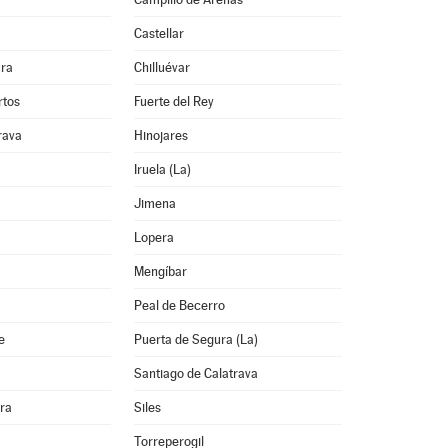
Castellar
ura
Chilluévar
rtos
Fuerte del Rey
rava
Hinojares
Iruela (La)
Jimena
Lopera
Mengíbar
Peal de Becerro
e
Puerta de Segura (La)
Santiago de Calatrava
rra
Siles
Torreperogil