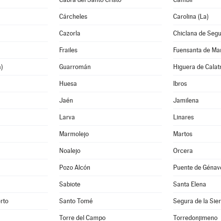
Cárcheles
Carolina (La)
Cazorla
Chiclana de Seg
Frailes
Fuensanta de Ma
a)
Guarromán
Higuera de Calat
Huesa
Ibros
Jaén
Jamilena
Larva
Linares
Marmolejo
Martos
Noalejo
Orcera
Pozo Alcón
Puente de Génav
Sabiote
Santa Elena
rto
Santo Tomé
Segura de la Sie
Torre del Campo
Torredonjimeno