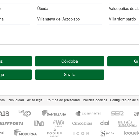
z
Úbeda
Valdepeñas de J
ina
Villanueva del Arzobispo
Villardompardo
iz
Córdoba
Gr
ga
Sevilla
dos
Publicidad
Aviso legal
Política de privacidad
Política cookies
Configuración de c