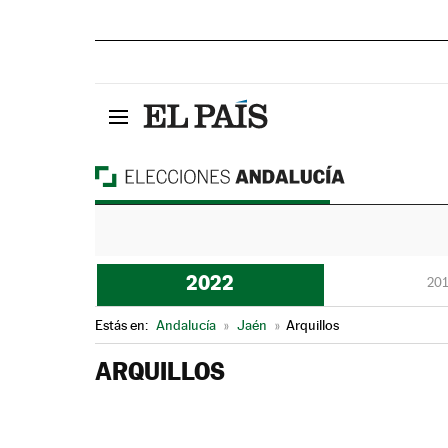
2022
201
Estás en:
Andalucía
»
Jaén
»
Arquillos
ARQUILLOS