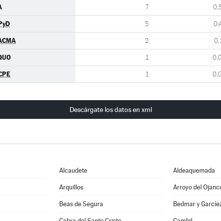
A
7
0,
PyD
5
0,
ACMA
2
0,
QUO
1
0,
CPE
1
0,
Descárgate los datos en xml
Alcaudete
Aldeaquemada
Arquillos
Arroyo del Ojanc
Beas de Segura
Bedmar y Garcíe
Cabra del Santo Cristo
Cambil