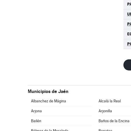
P
U
P
E
P
Municipios de Jaén
Albanchez de Mágina
Alcalá la Real
Arjona
Arjonilla
Bailén
Baños de la Encina
Bélmez de la Moraleda
Benatae