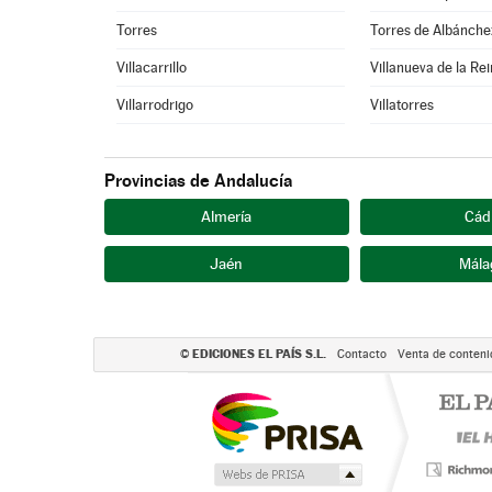
Torres
Torres de Albánche
Villacarrillo
Villanueva de la Re
Villarrodrigo
Villatorres
Provincias de Andalucía
Almería
Cád
Jaén
Mála
EDICIONES EL PAÍS S.L.
©
Contacto
Venta de conteni