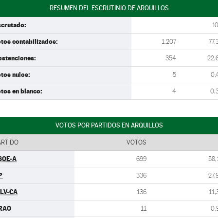
RESUMEN DEL ESCRUTINIO DE ARQUILLOS
scrutado:
1
tos contabilizados:
1.207
77,
bstenciones:
354
22,
tos nulos:
5
0,
tos en blanco:
4
0,
VOTOS POR PARTIDOS EN ARQUILLOS
ARTIDO
VOTOS
SOE-A
699
58,
P
336
27,
ULV-CA
136
11,
RAO
11
0,