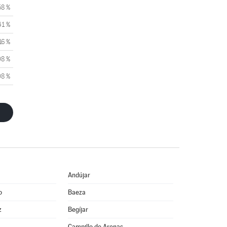
58 %
41 %
16 %
08 %
08 %
Andújar
o
Baeza
z
Begíjar
Campillo de Arenas