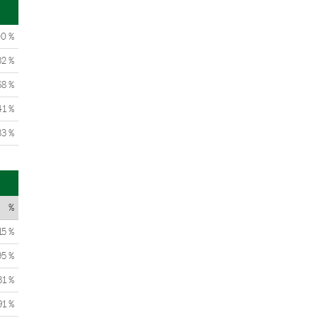
00 %
32 %
68 %
41 %
33 %
%
15 %
95 %
31 %
91 %