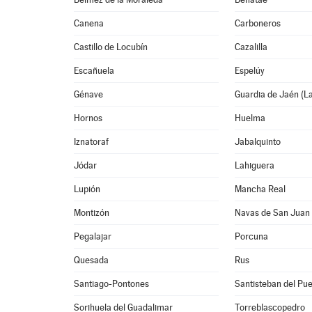
Canena
Carboneros
Castillo de Locubín
Cazalilla
Escañuela
Espelúy
Génave
Guardia de Jaén (L
Hornos
Huelma
Iznatoraf
Jabalquinto
Jódar
Lahiguera
Lupión
Mancha Real
Montizón
Navas de San Juan
Pegalajar
Porcuna
Quesada
Rus
Santiago-Pontones
Santisteban del Pue
Sorihuela del Guadalimar
Torreblascopedro