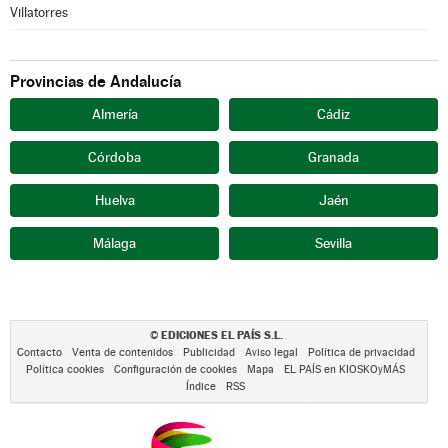
Villatorres
Provincias de Andalucía
Almería
Cádiz
Córdoba
Granada
Huelva
Jaén
Málaga
Sevilla
EDICIONES EL PAÍS S.L.
©
Contacto
Venta de contenidos
Publicidad
Aviso legal
Política de privacidad
Política cookies
Configuración de cookies
Mapa
EL PAÍS en KIOSKOyMÁS
Índice
RSS