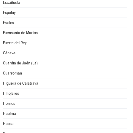
Escañuela
Espelúy
Frailes
Fuensanta de Martos
Fuerte del Rey
Génave
Guardia de Jaén (La)
Guarromán
Higuera de Calatrava
Hinojares
Hornos
Huelma
Huesa