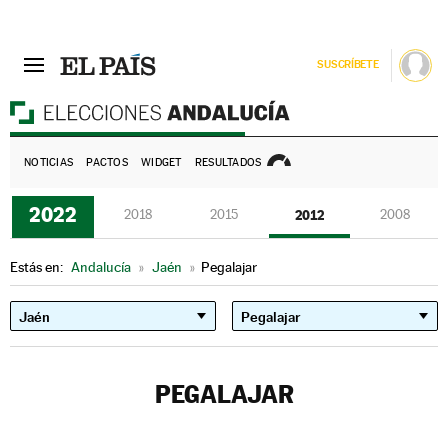
SUSCRÍBETE
E
NOTICIAS
PACTOS
WIDGET
RESULTADOS
2022
2018
2015
2012
2008
Estás en:
Andalucía
»
Jaén
»
Pegalajar
PEGALAJAR