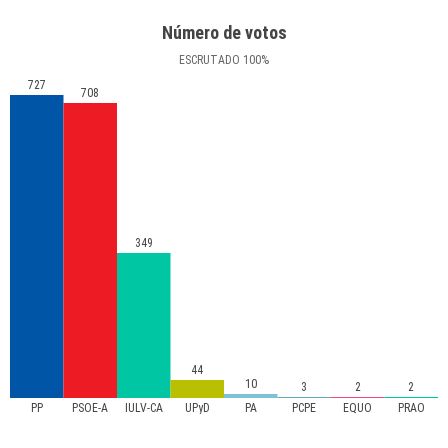
Número de votos
ESCRUTADO
100
%
727
708
349
44
10
3
2
2
PP
PSOE-A
IULV-CA
UPyD
PA
PCPE
EQUO
PRAO