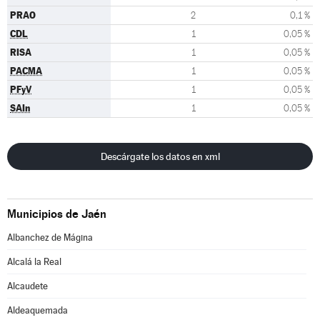
PRAO
2
0,1 %
CDL
1
0,05 %
RISA
1
0,05 %
PACMA
1
0,05 %
PFyV
1
0,05 %
SAIn
1
0,05 %
Descárgate los datos en xml
Municipios de Jaén
Albanchez de Mágina
Alcalá la Real
Alcaudete
Aldeaquemada