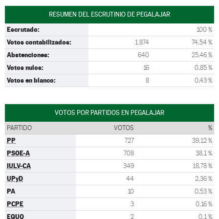
RESUMEN DEL ESCRUTINIO DE PEGALAJAR
Escrutado:
100 %
Votos contabilizados:
1.874
74,54 %
Abstenciones:
640
25,46 %
Votos nulos:
16
0,85 %
Votos en blanco:
8
0,43 %
VOTOS POR PARTIDOS EN PEGALAJAR
PARTIDO
VOTOS
%
PP
727
39,12 %
PSOE-A
708
38,1 %
IULV-CA
349
18,78 %
UPyD
44
2,36 %
PA
10
0,53 %
PCPE
3
0,16 %
EQUO
2
0,1 %