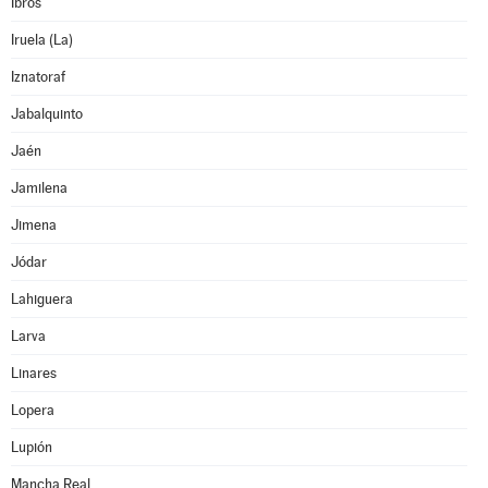
Ibros
Iruela (La)
Iznatoraf
Jabalquinto
Jaén
Jamilena
Jimena
Jódar
Lahiguera
Larva
Linares
Lopera
Lupión
Mancha Real