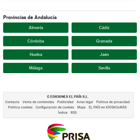
Provincias de Andalucía
Almería
Cádiz
Córdoba
Granada
Huelva
Jaén
Málaga
Sevilla
EDICIONES EL PAÍS S.L.
©
Contacto
Venta de contenidos
Publicidad
Aviso legal
Política de privacidad
Política cookies
Configuración de cookies
Mapa
EL PAÍS en KIOSKOyMÁS
Índice
RSS