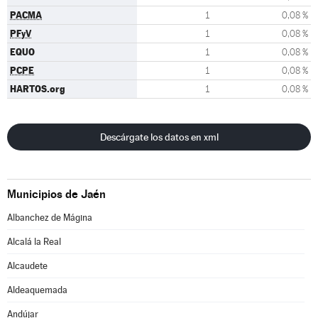
PACMA
1
0,08 %
PFyV
1
0,08 %
EQUO
1
0,08 %
PCPE
1
0,08 %
HARTOS.org
1
0,08 %
Descárgate los datos en xml
Municipios de Jaén
Albanchez de Mágina
Alcalá la Real
Alcaudete
Aldeaquemada
Andújar