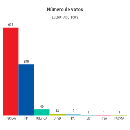
Número de votos
ESCRUTADO
100
%
651
380
46
13
13
3
1
1
PSOE-A
PP
IULV-CA
UPyD
PA
Eb
RISA
PACMA