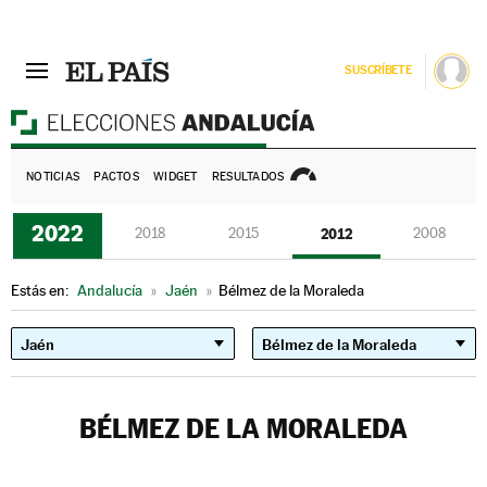
SUSCRÍBETE
E
NOTICIAS
PACTOS
WIDGET
RESULTADOS
2022
2018
2015
2012
2008
Estás en:
Andalucía
»
Jaén
»
Bélmez de la Moraleda
BÉLMEZ DE LA MORALEDA