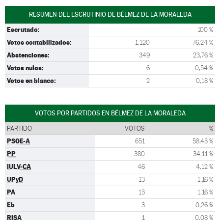
RESUMEN DEL ESCRUTINIO DE BÉLMEZ DE LA MORALEDA
Escrutado:
100 %
Votos contabilizados:
1.120
76,24 %
Abstenciones:
349
23,76 %
Votos nulos:
6
0,54 %
Votos en blanco:
2
0,18 %
VOTOS POR PARTIDOS EN BÉLMEZ DE LA MORALEDA
PARTIDO
VOTOS
%
PSOE-A
651
58,43 %
PP
380
34,11 %
IULV-CA
46
4,12 %
UPyD
13
1,16 %
PA
13
1,16 %
Eb
3
0,26 %
RISA
1
0,08 %