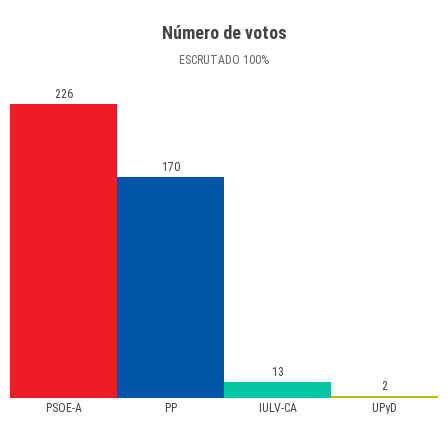
Número de votos
ESCRUTADO
100
%
226
170
13
2
PSOE-A
PP
IULV-CA
UPyD