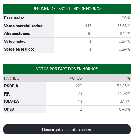
RESUMEN DEL ESCRUTINIO DE HORNOS
Escrutado:
100 %
Votos contabilizados:
413
73,88 %
Abstenciones:
146
26,12 %
Votos nulos:
1
0,24 %
Votos en blanco:
1
0,24 %
VOTOS POR PARTIDOS EN HORNOS
PARTIDO
VOTOS
%
PSOE-A
226
54,85 %
PP
170
41,26 %
IULV-CA
13
3,15 %
UPyD
2
0,48 %
Descárgate los datos en xml