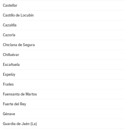
Castellar
Castillo de Locubín
Cazalilla
Cazorla
Chiclana de Segura
Chilluévar
Escañuela
Espelúy
Frailes
Fuensanta de Martos
Fuerte del Rey
Génave
Guardia de Jaén (La)