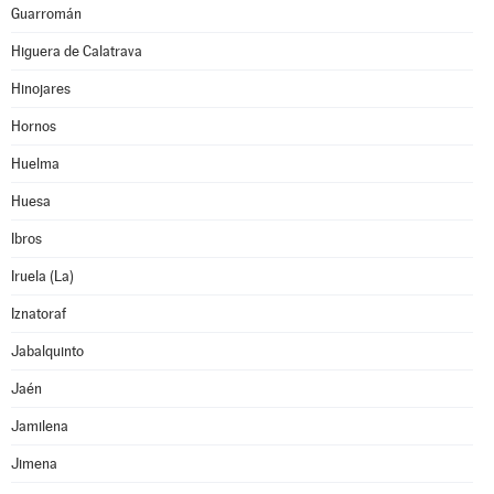
Guarromán
Higuera de Calatrava
Hinojares
Hornos
Huelma
Huesa
Ibros
Iruela (La)
Iznatoraf
Jabalquinto
Jaén
Jamilena
Jimena