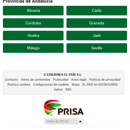
Provincias de Andalucía
Almería
Cádiz
Córdoba
Granada
Huelva
Jaén
Málaga
Sevilla
EDICIONES EL PAÍS S.L.
©
Contacto
Venta de contenidos
Publicidad
Aviso legal
Política de privacidad
Política cookies
Configuración de cookies
Mapa
EL PAÍS en KIOSKOyMÁS
Índice
RSS