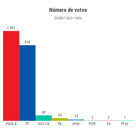
Número de votos
ESCRUTADO
100
%
1.091
918
68
34
24
3
2
1
PSOE-A
PP
IULV-CA
PA
UPyD
PCPE
Eb
PFyV