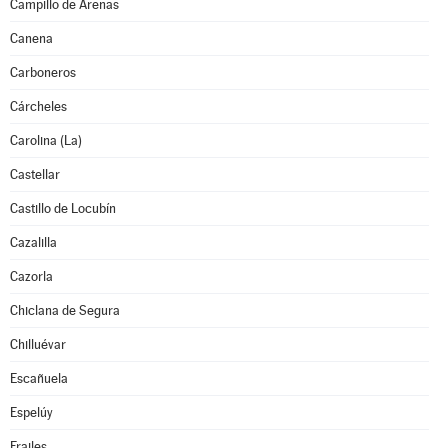
Campillo de Arenas
Canena
Carboneros
Cárcheles
Carolina (La)
Castellar
Castillo de Locubín
Cazalilla
Cazorla
Chiclana de Segura
Chilluévar
Escañuela
Espelúy
Frailes