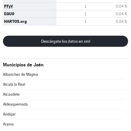
PFyV
1
0,04 %
EQUO
1
0,04 %
HARTOS.org
1
0,04 %
Descárgate los datos en xml
Municipios de Jaén
Albanchez de Mágina
Alcalá la Real
Alcaudete
Aldeaquemada
Andújar
Arjona