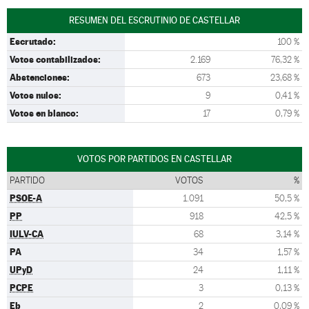
RESUMEN DEL ESCRUTINIO DE CASTELLAR
Escrutado:
100 %
Votos contabilizados:
2.169
76,32 %
Abstenciones:
673
23,68 %
Votos nulos:
9
0,41 %
Votos en blanco:
17
0,79 %
VOTOS POR PARTIDOS EN CASTELLAR
PARTIDO
VOTOS
%
PSOE-A
1.091
50,5 %
PP
918
42,5 %
IULV-CA
68
3,14 %
PA
34
1,57 %
UPyD
24
1,11 %
PCPE
3
0,13 %
Eb
2
0,09 %