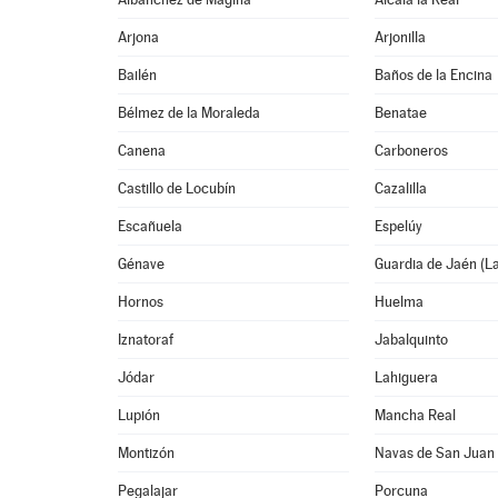
Arjona
Arjonilla
Bailén
Baños de la Encina
Bélmez de la Moraleda
Benatae
Canena
Carboneros
Castillo de Locubín
Cazalilla
Escañuela
Espelúy
Génave
Guardia de Jaén (L
Hornos
Huelma
Iznatoraf
Jabalquinto
Jódar
Lahiguera
Lupión
Mancha Real
Montizón
Navas de San Juan
Pegalajar
Porcuna