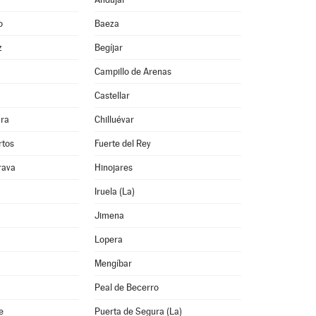
o
Baeza
z
Begíjar
Campillo de Arenas
Castellar
ura
Chilluévar
rtos
Fuerte del Rey
rava
Hinojares
Iruela (La)
Jimena
Lopera
Mengíbar
Peal de Becerro
e
Puerta de Segura (La)