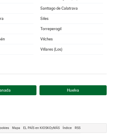
Santiago de Calatrava
rra
Siles
Torreperogil
aén
Vilches
Villares (Los)
anada
Huelva
ookies
Mapa
EL PAÍS en KIOSKOyMÁS
Índice
RSS