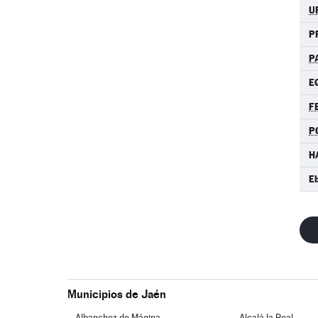
U
P
P
E
F
P
H
E
Municipios de Jaén
Albanchez de Mágina
Alcalá la Real