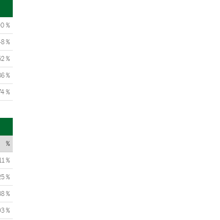
00 %
48 %
52 %
86 %
74 %
%
11 %
25 %
38 %
03 %