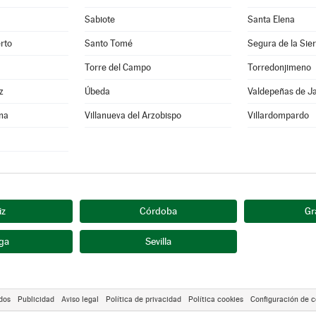
Sabiote
Santa Elena
rto
Santo Tomé
Segura de la Sie
Torre del Campo
Torredonjimeno
z
Úbeda
Valdepeñas de J
ina
Villanueva del Arzobispo
Villardompardo
iz
Córdoba
Gr
ga
Sevilla
dos
Publicidad
Aviso legal
Política de privacidad
Política cookies
Configuración de c