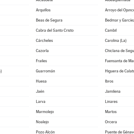
Arquillos
Arroyo del Ojanc
Beas de Segura
Bedmar y Garcíe
Cabra del Santo Cristo
Cambil
Cárcheles
Carolina (La)
Cazorla
Chiclana de Seg
Frailes
Fuensanta de Ma
a)
Guarromán
Higuera de Calat
Huesa
Ibros
Jaén
Jamilena
Larva
Linares
Marmolejo
Martos
Noalejo
Orcera
Pozo Alcón
Puente de Génav