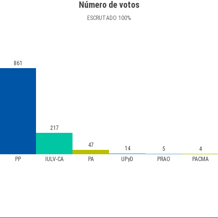
Número de votos
ESCRUTADO
100
%
861
217
47
14
5
4
PP
IULV-CA
PA
UPyD
PRAO
PACMA