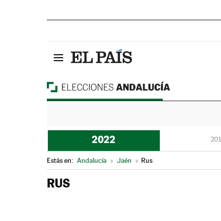
2022
201
Estás en:
Andalucía
»
Jaén
»
Rus
RUS