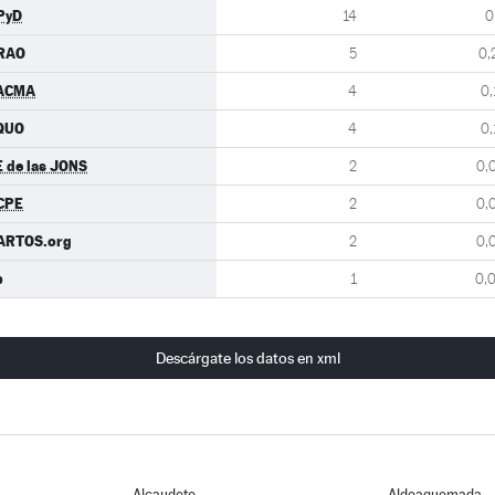
PyD
14
0
RAO
5
0,
ACMA
4
0,
QUO
4
0,
E de las JONS
2
0,
CPE
2
0,
ARTOS.org
2
0,
b
1
0,
Descárgate los datos en xml
Alcaudete
Aldeaquemada