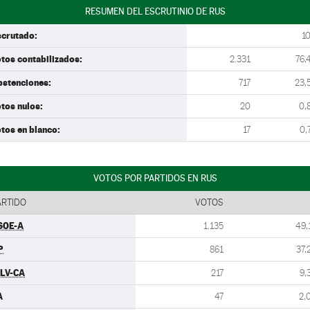
RESUMEN DEL ESCRUTINIO DE RUS
scrutado:
1
tos contabilizados:
2.331
76,
bstenciones:
717
23,
tos nulos:
20
0,
tos en blanco:
17
0,
VOTOS POR PARTIDOS EN RUS
ARTIDO
VOTOS
SOE-A
1.135
49,
P
861
37,
ULV-CA
217
9,
A
47
2,