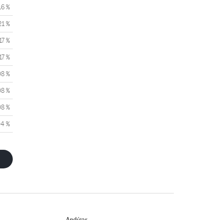
,6 %
21 %
17 %
17 %
08 %
08 %
08 %
04 %
Andújar