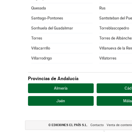
Quesada
Rus
Santiago-Pontones
Santisteban del Pue
Sorihuela del Guadalimar
Torreblascopedro
Torres
Torres de Albánche
Villacarrillo
Villanueva de la Re
Villarrodrigo
Villatorres
Provincias de Andalucía
Almería
Cád
Jaén
Mála
EDICIONES EL PAÍS S.L.
©
Contacto
Venta de conteni