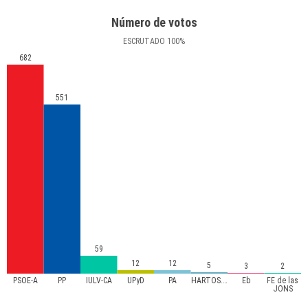
Número de votos
ESCRUTADO
100
%
682
551
59
12
12
5
3
2
PSOE-A
PP
IULV-CA
UPyD
PA
HARTOS.org
Eb
FE de las
JONS