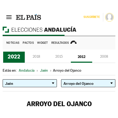
SUSCRÍBETE
E
NOTICIAS
PACTOS
WIDGET
RESULTADOS
2022
2018
2015
2012
2008
Estás en:
Andalucía
»
Jaén
»
Arroyo del Ojanco
ARROYO DEL OJANCO