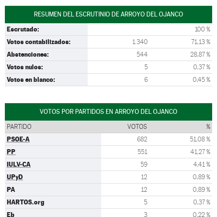
RESUMEN DEL ESCRUTINIO DE ARROYO DEL OJANCO
Escrutado:
100 %
Votos contabilizados:
1.340
71,13 %
Abstenciones:
544
28,87 %
Votos nulos:
5
0,37 %
Votos en blanco:
6
0,45 %
VOTOS POR PARTIDOS EN ARROYO DEL OJANCO
PARTIDO
VOTOS
%
PSOE-A
682
51,08 %
PP
551
41,27 %
IULV-CA
59
4,41 %
UPyD
12
0,89 %
PA
12
0,89 %
HARTOS.org
5
0,37 %
Eb
3
0,22 %