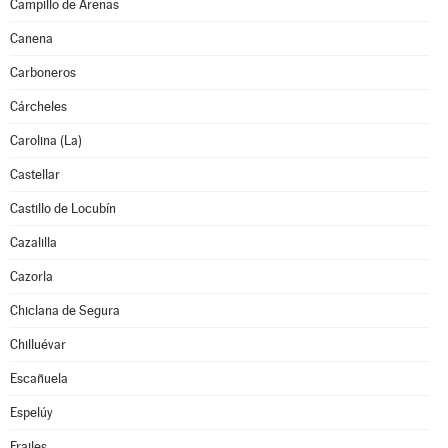
Campillo de Arenas
Canena
Carboneros
Cárcheles
Carolina (La)
Castellar
Castillo de Locubín
Cazalilla
Cazorla
Chiclana de Segura
Chilluévar
Escañuela
Espelúy
Frailes