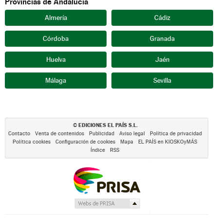
Provincias de Andalucía
Almería
Cádiz
Córdoba
Granada
Huelva
Jaén
Málaga
Sevilla
EDICIONES EL PAÍS S.L.
©
Contacto
Venta de contenidos
Publicidad
Aviso legal
Política de privacidad
Política cookies
Configuración de cookies
Mapa
EL PAÍS en KIOSKOyMÁS
Índice
RSS