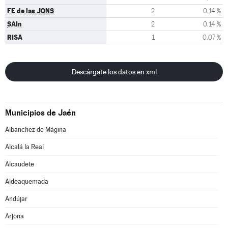
FE de las JONS
2
0,14 %
SAIn
2
0,14 %
RISA
1
0,07 %
Descárgate los datos en xml
Municipios de Jaén
Albanchez de Mágina
Alcalá la Real
Alcaudete
Aldeaquemada
Andújar
Arjona