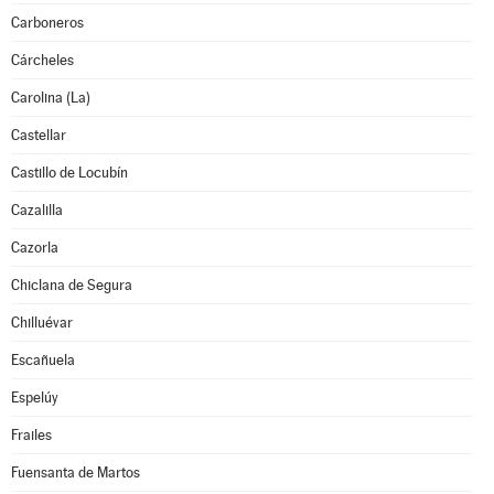
Carboneros
Cárcheles
Carolina (La)
Castellar
Castillo de Locubín
Cazalilla
Cazorla
Chiclana de Segura
Chilluévar
Escañuela
Espelúy
Frailes
Fuensanta de Martos