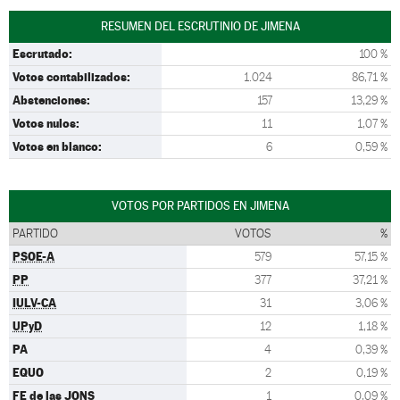
RESUMEN DEL ESCRUTINIO DE JIMENA
Escrutado:
100 %
Votos contabilizados:
1.024
86,71 %
Abstenciones:
157
13,29 %
Votos nulos:
11
1,07 %
Votos en blanco:
6
0,59 %
VOTOS POR PARTIDOS EN JIMENA
PARTIDO
VOTOS
%
PSOE-A
579
57,15 %
PP
377
37,21 %
IULV-CA
31
3,06 %
UPyD
12
1,18 %
PA
4
0,39 %
EQUO
2
0,19 %
FE de las JONS
1
0,09 %