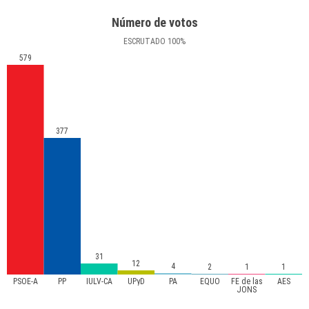
Número de votos
ESCRUTADO
100
%
579
377
31
12
4
2
1
1
PSOE-A
PP
IULV-CA
UPyD
PA
EQUO
FE de las
AES
JONS