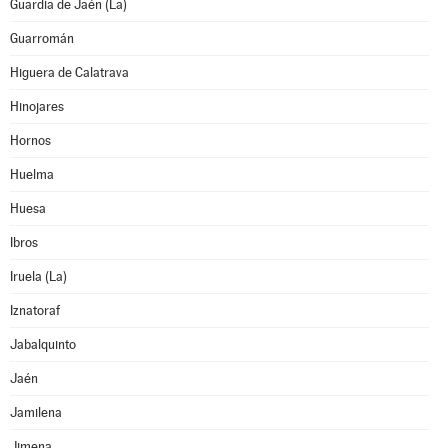
Guardia de Jaén (La)
Guarromán
Higuera de Calatrava
Hinojares
Hornos
Huelma
Huesa
Ibros
Iruela (La)
Iznatoraf
Jabalquinto
Jaén
Jamilena
Jimena