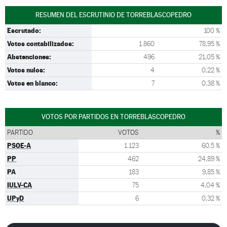
RESUMEN DEL ESCRUTINIO DE TORREBLASCOPEDRO
Escrutado:
100 %
Votos contabilizados:
1.860
78,95 %
Abstenciones:
496
21,05 %
Votos nulos:
4
0,22 %
Votos en blanco:
7
0,38 %
VOTOS POR PARTIDOS EN TORREBLASCOPEDRO
PARTIDO
VOTOS
%
PSOE-A
1.123
60,5 %
PP
462
24,89 %
PA
183
9,85 %
IULV-CA
75
4,04 %
UPyD
6
0,32 %