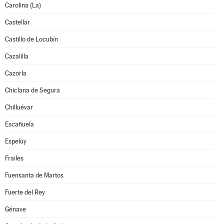
Carolina (La)
Castellar
Castillo de Locubín
Cazalilla
Cazorla
Chiclana de Segura
Chilluévar
Escañuela
Espelúy
Frailes
Fuensanta de Martos
Fuerte del Rey
Génave