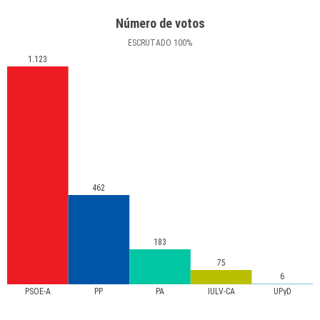
Número de votos
ESCRUTADO
100
%
1.123
462
183
75
6
PSOE-A
PP
PA
IULV-CA
UPyD