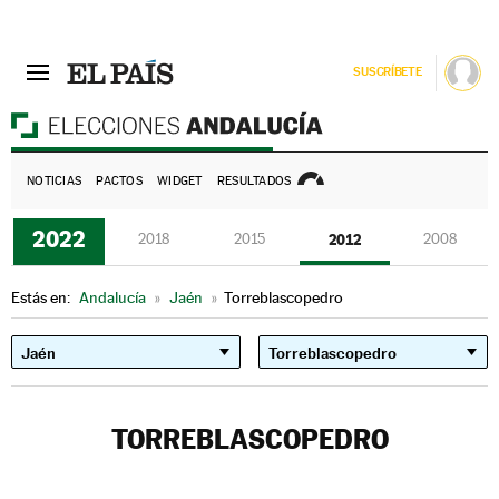
SUSCRÍBETE
E
NOTICIAS
PACTOS
WIDGET
RESULTADOS
2022
2018
2015
2012
2008
Estás en:
Andalucía
»
Jaén
»
Torreblascopedro
TORREBLASCOPEDRO