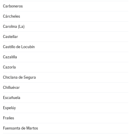
Carboneros
Cárcheles
Carolina (La)
Castellar
Castillo de Locubín
Cazalilla
Cazorla
Chiclana de Segura
Chilluévar
Escañuela
Espelúy
Frailes
Fuensanta de Martos