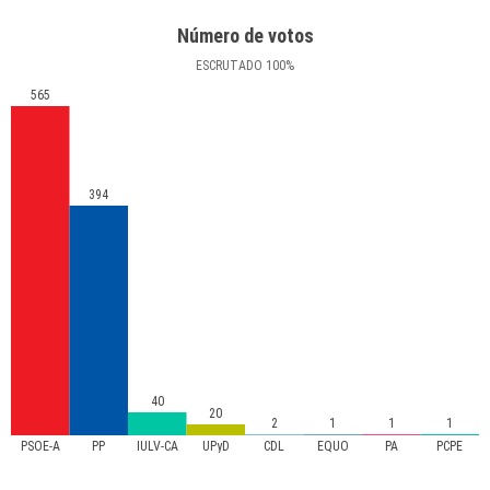
Número de votos
ESCRUTADO
100
%
565
394
40
20
2
1
1
1
PSOE-A
PP
IULV-CA
UPyD
CDL
EQUO
PA
PCPE