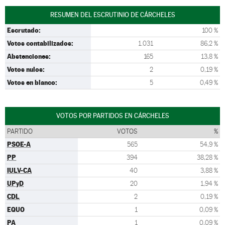
RESUMEN DEL ESCRUTINIO DE CÁRCHELES
Escrutado:
100 %
Votos contabilizados:
1.031
86,2 %
Abstenciones:
165
13,8 %
Votos nulos:
2
0,19 %
Votos en blanco:
5
0,49 %
VOTOS POR PARTIDOS EN CÁRCHELES
PARTIDO
VOTOS
%
PSOE-A
565
54,9 %
PP
394
38,28 %
IULV-CA
40
3,88 %
UPyD
20
1,94 %
CDL
2
0,19 %
EQUO
1
0,09 %
PA
1
0,09 %