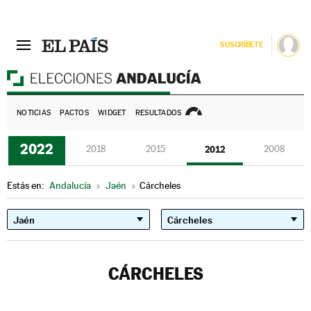
SUSCRÍBETE
E
NOTICIAS
PACTOS
WIDGET
RESULTADOS
2022
2018
2015
2012
2008
Estás en:
Andalucía
»
Jaén
»
Cárcheles
CÁRCHELES