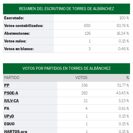
RESUMEN DEL ESCRUTINIO DE TORRES DE ALBÁNCHEZ
Escrutado:
100 %
Votos contabilizados:
650
83,76 %
Abstenciones:
126
16,24 %
Votos nulos:
1
0,15 %
Votos en blanco:
3
0,46 %
VOTOS POR PARTIDOS EN TORRES DE ALBÁNCHEZ
PARTIDO
VOTOS
%
PP
336
51,77 %
PSOE-A
282
43,45 %
IULV-CA
21
3,23 %
PA
4
0,61 %
UPyD
1
0,15 %
EQUO
1
0,15 %
HARTOS.org
1
0,15 %