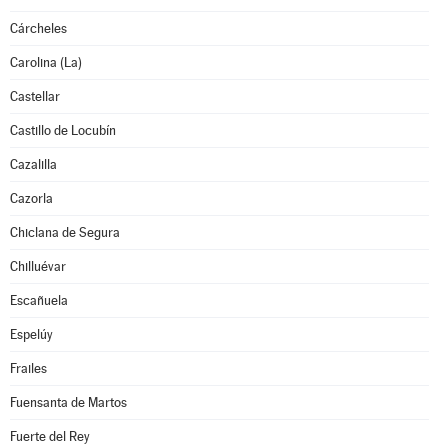
Cárcheles
Carolina (La)
Castellar
Castillo de Locubín
Cazalilla
Cazorla
Chiclana de Segura
Chilluévar
Escañuela
Espelúy
Frailes
Fuensanta de Martos
Fuerte del Rey