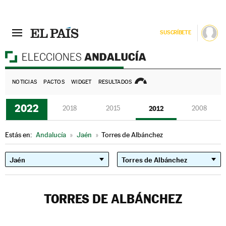
SUSCRÍBETE
E
NOTICIAS
PACTOS
WIDGET
RESULTADOS
2022
2018
2015
2012
2008
Estás en:
Andalucía
»
Jaén
»
Torres de Albánchez
TORRES DE ALBÁNCHEZ