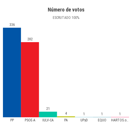
Número de votos
ESCRUTADO
100
%
336
282
21
4
1
1
1
PP
PSOE-A
IULV-CA
PA
UPyD
EQUO
HARTOS.org