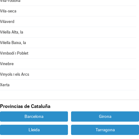
Vila-rodona
Vila-seca
Vilaverd
Vilella Alta, la
Vilella Baixa, la
Vimbodí i Poblet
Vinebre
Vinyols i els Arcs
Xerta
Provincias de Cataluña
Barcelona
Girona
Lleida
Tarragona