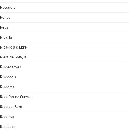
Rasquera
Renau
Reus
Riba, la
Riba-roja d'Ebre
Riera de Gaià, la
Riudecanyes
Riudecols
Riudoms
Rocafort de Queralt
Roda de Barà
Rodonyà
Roquetes