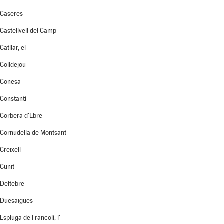
Caseres
Castellvell del Camp
Catllar, el
Colldejou
Conesa
Constantí
Corbera d'Ebre
Cornudella de Montsant
Creixell
Cunit
Deltebre
Duesaigües
Espluga de Francolí, l'