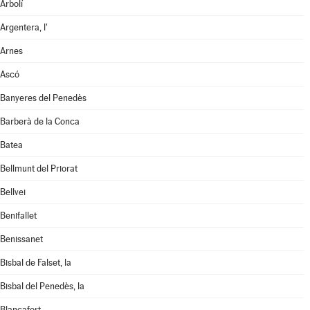
Arbolí
Argentera, l'
Arnes
Ascó
Banyeres del Penedès
Barberà de la Conca
Batea
Bellmunt del Priorat
Bellvei
Benifallet
Benissanet
Bisbal de Falset, la
Bisbal del Penedès, la
Blancafort