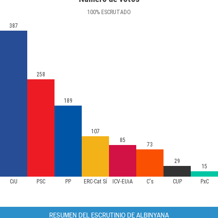
100
%
ESCRUTADO
387
258
189
107
85
73
29
15
CiU
PSC
PP
ERC-Cat Sí
ICV-EUiA
C's
CUP
PxC
RESUMEN DEL ESCRUTINIO DE ALBINYANA