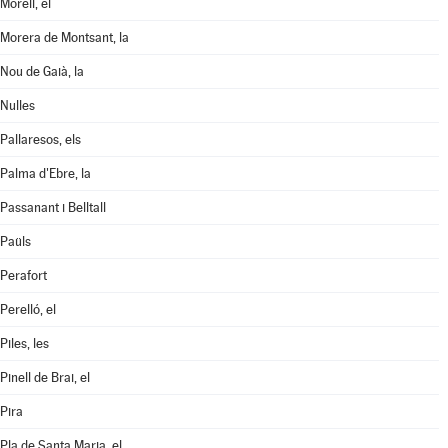
Morell, el
Morera de Montsant, la
Nou de Gaià, la
Nulles
Pallaresos, els
Palma d'Ebre, la
Passanant i Belltall
Paüls
Perafort
Perelló, el
Piles, les
Pinell de Brai, el
Pira
Pla de Santa Maria, el