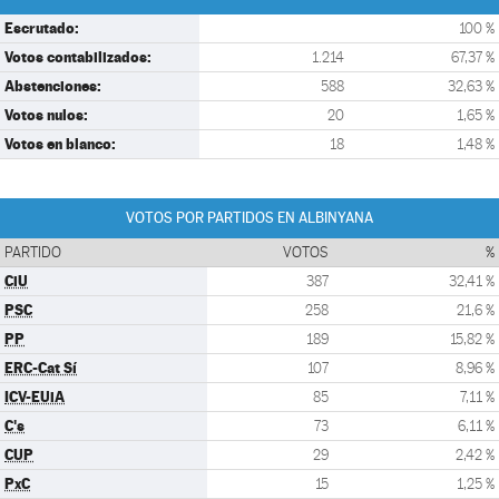
Escrutado:
100 %
Votos contabilizados:
1.214
67,37 %
Abstenciones:
588
32,63 %
Votos nulos:
20
1,65 %
Votos en blanco:
18
1,48 %
VOTOS POR PARTIDOS EN ALBINYANA
PARTIDO
VOTOS
%
CiU
387
32,41 %
PSC
258
21,6 %
PP
189
15,82 %
ERC-Cat Sí
107
8,96 %
ICV-EUiA
85
7,11 %
C's
73
6,11 %
CUP
29
2,42 %
PxC
15
1,25 %