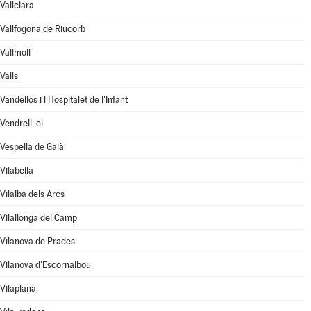
Vallclara
Vallfogona de Riucorb
Vallmoll
Valls
Vandellòs i l'Hospitalet de l'Infant
Vendrell, el
Vespella de Gaià
Vilabella
Vilalba dels Arcs
Vilallonga del Camp
Vilanova de Prades
Vilanova d'Escornalbou
Vilaplana