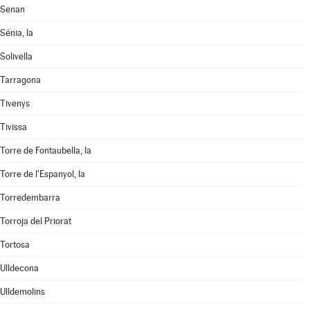
Senan
Sénia, la
Solivella
Tarragona
Tivenys
Tivissa
Torre de Fontaubella, la
Torre de l'Espanyol, la
Torredembarra
Torroja del Priorat
Tortosa
Ulldecona
Ulldemolins