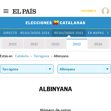
SUSCRÍBETE
Elecciones Cat
DIRECTO
RESULTADOS 2024
RESULTADOS 2021
EN MAPAS
C
2021
2017
2015
2012
2010
Estás en:
Cataluña
»
Tarragona
»
Albinyana
ALBINYANA
Número de votos