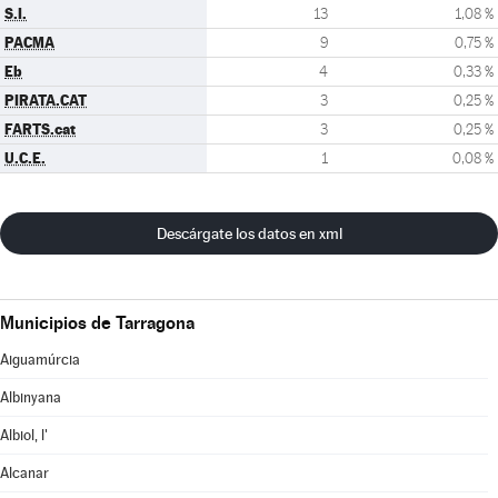
S.I.
13
1,08 %
PACMA
9
0,75 %
Eb
4
0,33 %
PIRATA.CAT
3
0,25 %
FARTS.cat
3
0,25 %
U.C.E.
1
0,08 %
Descárgate los datos en xml
Municipios de Tarragona
Aiguamúrcia
Albinyana
Albiol, l'
Alcanar