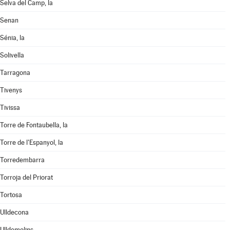
Selva del Camp, la
Senan
Sénia, la
Solivella
Tarragona
Tivenys
Tivissa
Torre de Fontaubella, la
Torre de l'Espanyol, la
Torredembarra
Torroja del Priorat
Tortosa
Ulldecona
Ulldemolins