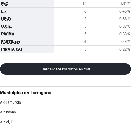
PxC
12
0,91 %
Eb
6
0,45 %
UPyD
5
0,38 %
U.C.E.
5
0,38 %
PACMA
5
0,38 %
FARTS.cat
4
0,3 %
PIRATA.CAT
3
0,22 %
Descárgate los datos en xml
Municipios de Tarragona
Aiguamúrcia
Albinyana
Albiol, l'