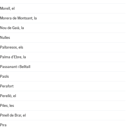
Morell, el
Morera de Montsant, la
Nou de Gaià, la
Nulles
Pallaresos, els
Palma d'Ebre, la
Passanant i Belltall
Paüls
Perafort
Perelló, el
Piles, les
Pinell de Brai, el
Pira