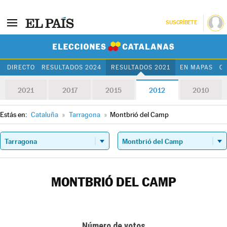
SUSCRÍBETE
Elecciones Cat
DIRECTO
RESULTADOS 2024
RESULTADOS 2021
EN MAPAS
C
2021
2017
2015
2012
2010
Estás en:
Cataluña
»
Tarragona
»
Montbrió del Camp
MONTBRIÓ DEL CAMP
Número de votos