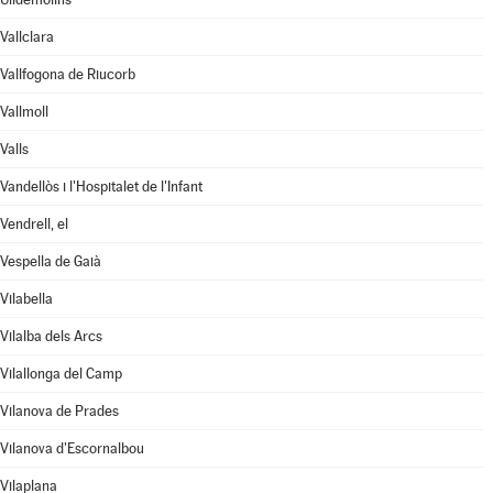
Vallclara
Vallfogona de Riucorb
Vallmoll
Valls
Vandellòs i l'Hospitalet de l'Infant
Vendrell, el
Vespella de Gaià
Vilabella
Vilalba dels Arcs
Vilallonga del Camp
Vilanova de Prades
Vilanova d'Escornalbou
Vilaplana