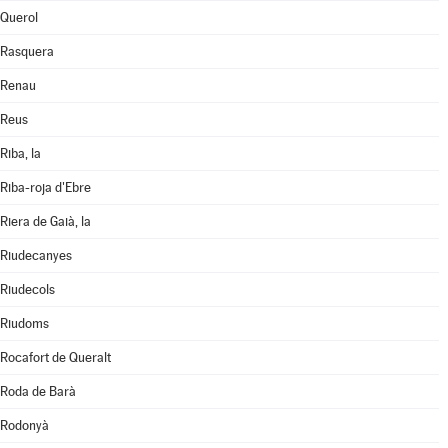
Querol
Rasquera
Renau
Reus
Riba, la
Riba-roja d'Ebre
Riera de Gaià, la
Riudecanyes
Riudecols
Riudoms
Rocafort de Queralt
Roda de Barà
Rodonyà