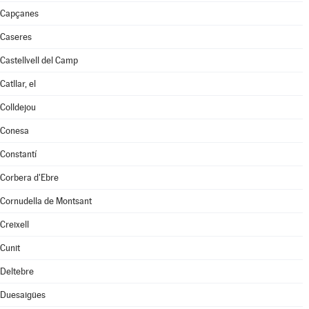
Capçanes
Caseres
Castellvell del Camp
Catllar, el
Colldejou
Conesa
Constantí
Corbera d'Ebre
Cornudella de Montsant
Creixell
Cunit
Deltebre
Duesaigües