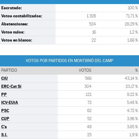
Escrutado:
100 %
Votos contabilizados:
1.328
71,71 %
Abstenciones:
524
28,29 %
Votos nulos:
16
1,2 %
Votos en blanco:
22
1,66 %
VOTOS POR PARTIDOS EN MONTBRIÓ DEL CAMP
PARTIDO
VOTOS
%
CiU
566
43,14 %
ERC-Cat Sí
304
23,17 %
PP
121
9,22 %
ICV-EUiA
72
5,48 %
PSC
62
4,72 %
CUP
52
3,96 %
C's
48
3,65 %
S.I.
25
1,9 %