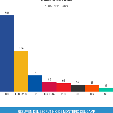
100
%
ESCRUTADO
566
304
121
72
62
52
48
25
CiU
ERC-Cat Sí
PP
ICV-EUiA
PSC
CUP
C's
S.I.
RESUMEN DEL ESCRUTINIO DE MONTBRIÓ DEL CAMP