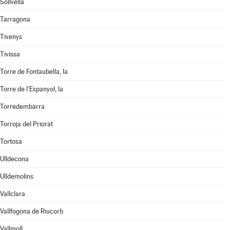
Solivella
Tarragona
Tivenys
Tivissa
Torre de Fontaubella, la
Torre de l'Espanyol, la
Torredembarra
Torroja del Priorat
Tortosa
Ulldecona
Ulldemolins
Vallclara
Vallfogona de Riucorb
Vallmoll