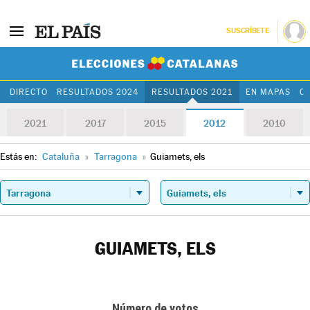
SUSCRÍBETE
Elecciones Cat
DIRECTO
RESULTADOS 2024
RESULTADOS 2021
EN MAPAS
C
2021
2017
2015
2012
2010
Estás en:
Cataluña
»
Tarragona
»
Guiamets, els
GUIAMETS, ELS
Número de votos