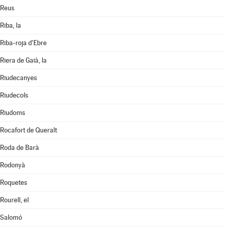
Reus
Riba, la
Riba-roja d'Ebre
Riera de Gaià, la
Riudecanyes
Riudecols
Riudoms
Rocafort de Queralt
Roda de Barà
Rodonyà
Roquetes
Rourell, el
Salomó