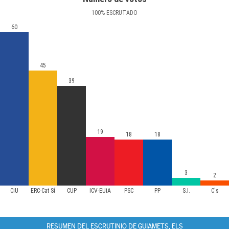
100
%
ESCRUTADO
60
45
39
19
18
18
3
2
CiU
ERC-Cat Sí
CUP
ICV-EUiA
PSC
PP
S.I.
C's
RESUMEN DEL ESCRUTINIO DE GUIAMETS, ELS