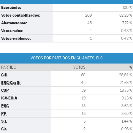
Escrutado:
100 %
Votos contabilizados:
209
82,28 %
Abstenciones:
45
17,72 %
Votos nulos:
1
0,48 %
Votos en blanco:
1
0,48 %
VOTOS POR PARTIDOS EN GUIAMETS, ELS
PARTIDO
VOTOS
%
CiU
60
28,84 %
ERC-Cat Sí
45
21,63 %
CUP
39
18,75 %
ICV-EUiA
19
9,13 %
PSC
18
8,65 %
PP
18
8,65 %
S.I.
3
1,44 %
C's
2
0,96 %