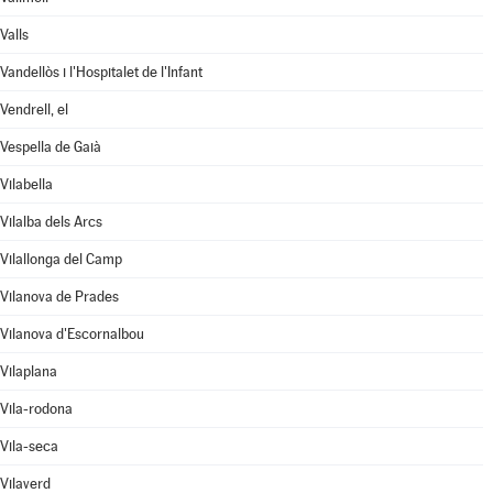
Valls
Vandellòs i l'Hospitalet de l'Infant
Vendrell, el
Vespella de Gaià
Vilabella
Vilalba dels Arcs
Vilallonga del Camp
Vilanova de Prades
Vilanova d'Escornalbou
Vilaplana
Vila-rodona
Vila-seca
Vilaverd