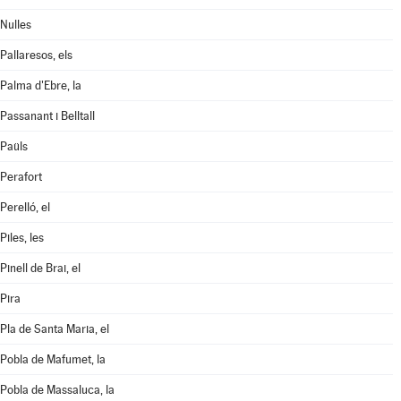
Nulles
Pallaresos, els
Palma d'Ebre, la
Passanant i Belltall
Paüls
Perafort
Perelló, el
Piles, les
Pinell de Brai, el
Pira
Pla de Santa Maria, el
Pobla de Mafumet, la
Pobla de Massaluca, la