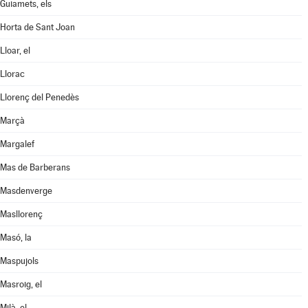
Guiamets, els
Horta de Sant Joan
Lloar, el
Llorac
Llorenç del Penedès
Marçà
Margalef
Mas de Barberans
Masdenverge
Masllorenç
Masó, la
Maspujols
Masroig, el
Milà, el