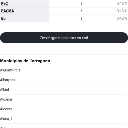
PxC
1
0,48 %
PACMA
1
0,48 %
Eb
1
0,48 %
Descárgate los datos en xml
Municipios de Tarragona
Aiguamúrcia
Albinyana
Albiol, l'
Alcanar
Alcover
Aldea, l'