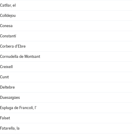
Catllar, el
Colldejou
Conesa
Constantí
Corbera d'Ebre
Cornudella de Montsant
Creixell
Cunit
Deltebre
Duesaigües
Espluga de Francolí, l'
Falset
Fatarella, la