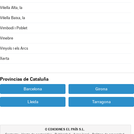
Vilella Alta, la
Vilella Baixa, la
Vimbodí i Poblet
Vinebre
Vinyols i els Arcs
Xerta
Provincias de Cataluña
Barcelona
Girona
Lleida
Tarragona
EDICIONES EL PAÍS S.L.
©