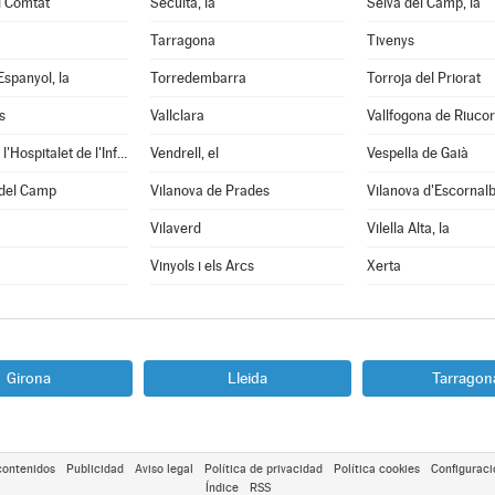
l Comtat
Secuita, la
Selva del Camp, la
Tarragona
Tivenys
Espanyol, la
Torredembarra
Torroja del Priorat
s
Vallclara
Vallfogona de Riuco
Vandellòs i l'Hospitalet de l'Infant
Vendrell, el
Vespella de Gaià
 del Camp
Vilanova de Prades
Vilanova d'Escornal
Vilaverd
Vilella Alta, la
Vinyols i els Arcs
Xerta
Girona
Lleida
Tarragon
contenidos
Publicidad
Aviso legal
Política de privacidad
Política cookies
Configuraci
Índice
RSS