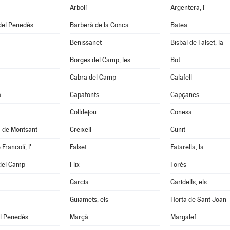
Arbolí
Argentera, l'
del Penedès
Barberà de la Conca
Batea
Benissanet
Bisbal de Falset, la
Borges del Camp, les
Bot
Cabra del Camp
Calafell
a
Capafonts
Capçanes
Colldejou
Conesa
a de Montsant
Creixell
Cunit
Francolí, l'
Falset
Fatarella, la
 del Camp
Flix
Forès
Garcia
Garidells, els
Guiamets, els
Horta de Sant Joan
el Penedès
Marçà
Margalef