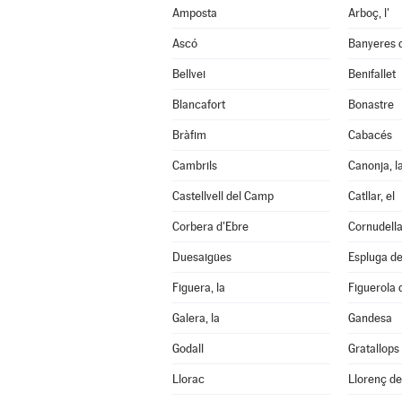
Amposta
Arboç, l'
Ascó
Banyeres 
Bellvei
Benifallet
Blancafort
Bonastre
Bràfim
Cabacés
Cambrils
Canonja, l
Castellvell del Camp
Catllar, el
Corbera d'Ebre
Cornudell
Duesaigües
Espluga de 
Figuera, la
Figuerola
Galera, la
Gandesa
Godall
Gratallops
Llorac
Llorenç d