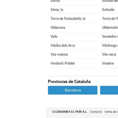
Sarral
Savallà de
Sénia, la
Solivella
Torre de Fontaubella, la
Torre de l'
Ulldecona
Ulldemolin
Valls
Vilalba dels Arcs
Vilallonga
Vila-rodona
Vila-seca
Vimbodí i Poblet
Vinebre
Provincias de Cataluña
Barcelona
EDICIONES EL PAÍS S.L.
©
Contacto
Venta de 