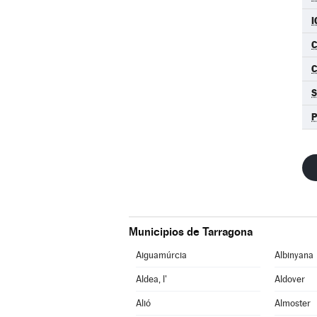
I
C
S
P
Municipios de Tarragona
Aiguamúrcia
Albinyana
Aldea, l'
Aldover
Alió
Almoster