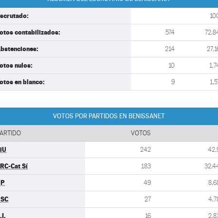
scrutado:
10
otos contabilizados:
574
72,8
bstenciones:
214
27,1
otos nulos:
10
1,7
otos en blanco:
9
1,5
VOTOS POR PARTIDOS EN BENISSANET
ARTIDO
VOTOS
iU
242
42,
RC-Cat Sí
183
32,4
PP
49
8,6
PSC
27
4,7
.I.
16
2,8