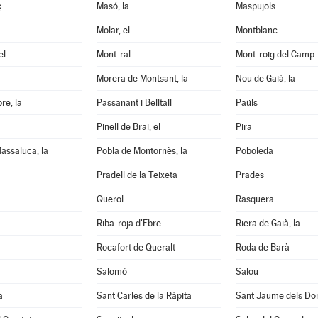
ç
Masó, la
Maspujols
Molar, el
Montblanc
el
Mont-ral
Mont-roig del Camp
Morera de Montsant, la
Nou de Gaià, la
re, la
Passanant i Belltall
Paüls
Pinell de Brai, el
Pira
assaluca, la
Pobla de Montornès, la
Poboleda
Pradell de la Teixeta
Prades
Querol
Rasquera
Riba-roja d'Ebre
Riera de Gaià, la
Rocafort de Queralt
Roda de Barà
Salomó
Salou
a
Sant Carles de la Ràpita
Sant Jaume dels D