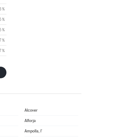
8 %
5 %
5 %
7 %
7 %
Alcover
Alforja
Ampolla, l'