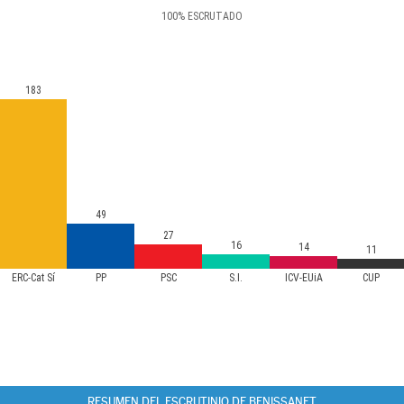
100
%
ESCRUTADO
183
49
27
16
14
11
ERC-Cat Sí
PP
PSC
S.I.
ICV-EUiA
CUP
RESUMEN DEL ESCRUTINIO DE BENISSANET