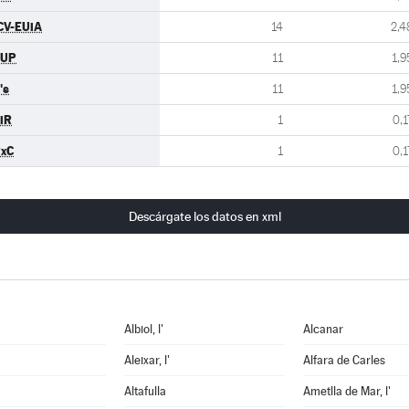
CV-EUiA
14
2,4
CUP
11
1,9
's
11
1,9
iR
1
0,1
xC
1
0,1
Descárgate los datos en xml
Albiol, l'
Alcanar
Aleixar, l'
Alfara de Carles
Altafulla
Ametlla de Mar, l'