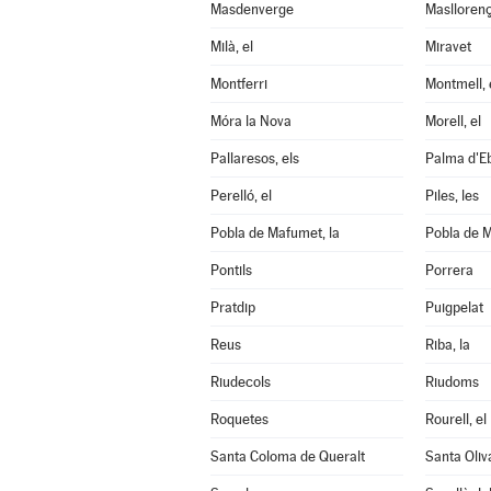
Masdenverge
Maslloren
Milà, el
Miravet
Montferri
Montmell, 
Móra la Nova
Morell, el
Pallaresos, els
Palma d'Eb
Perelló, el
Piles, les
Pobla de Mafumet, la
Pobla de M
Pontils
Porrera
Pratdip
Puigpelat
Reus
Riba, la
Riudecols
Riudoms
Roquetes
Rourell, el
Santa Coloma de Queralt
Santa Oliv