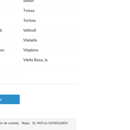
Senan
Tivissa
Tortosa
rb
Vallmoll
Vilabella
bou
Vilaplana
Vilella Baixa, la
a
ón de cookies
Mapa
EL PAÍS en KIOSKOyMÁS