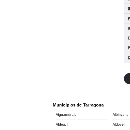
S
P
E
P
C
Municipios de Tarragona
Aiguamúrcia
Albinyana
Aldea, l'
Aldover