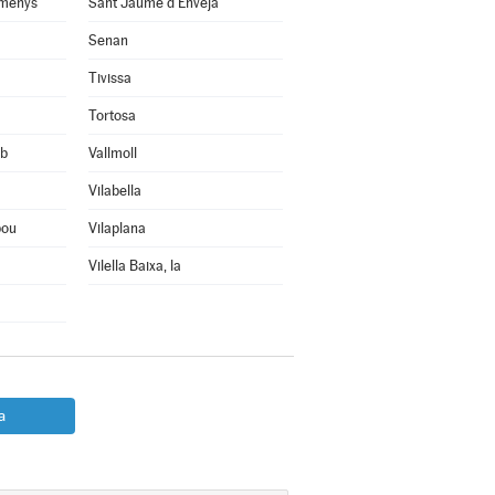
omenys
Sant Jaume d'Enveja
Senan
Tivissa
Tortosa
rb
Vallmoll
Vilabella
bou
Vilaplana
Vilella Baixa, la
a