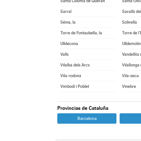
Santa Coloma de Queralt
Santa Oliv
Sarral
Savallà de
Sénia, la
Solivella
Torre de Fontaubella, la
Torre de l'
Ulldecona
Ulldemolin
Valls
Vilalba dels Arcs
Vilallonga
Vila-rodona
Vila-seca
Vimbodí i Poblet
Vinebre
Provincias de Cataluña
Barcelona