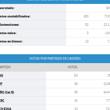
scrutado:
10
otos contabilizados:
183
77,8
bstenciones:
52
22,1
otos nulos:
3
1,6
otos en blanco:
13
7,
VOTOS POR PARTIDOS EN CASERES
ARTIDO
VOTOS
iU
63
3
PP
39
21,6
RC-Cat Sí
26
14,4
PSC
14
7,7
CV-EUiA
13
7,2