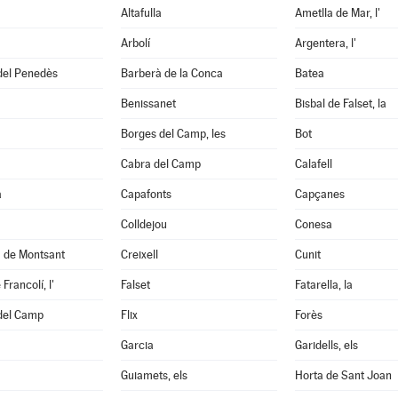
Altafulla
Ametlla de Mar, l'
Arbolí
Argentera, l'
del Penedès
Barberà de la Conca
Batea
Benissanet
Bisbal de Falset, la
Borges del Camp, les
Bot
Cabra del Camp
Calafell
a
Capafonts
Capçanes
Colldejou
Conesa
a de Montsant
Creixell
Cunit
Francolí, l'
Falset
Fatarella, la
 del Camp
Flix
Forès
Garcia
Garidells, els
Guiamets, els
Horta de Sant Joan