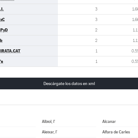
.I.
3
1,6
xC
3
1,6
UPyD
2
1,1
b
2
1,1
IRATA.CAT
1
0,5
's
1
0,5
Descárgate los datos en xml
Albiol, l'
Alcanar
Aleixar, l'
Alfara de Carles