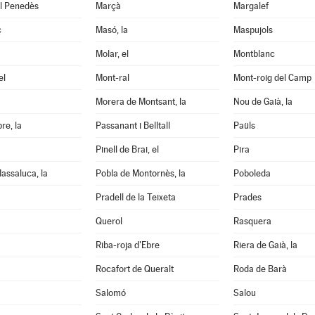
el Penedès
Marçà
Margalef
ç
Masó, la
Maspujols
Molar, el
Montblanc
el
Mont-ral
Mont-roig del Camp
Morera de Montsant, la
Nou de Gaià, la
re, la
Passanant i Belltall
Paüls
Pinell de Brai, el
Pira
assaluca, la
Pobla de Montornès, la
Poboleda
Pradell de la Teixeta
Prades
Querol
Rasquera
Riba-roja d'Ebre
Riera de Gaià, la
Rocafort de Queralt
Roda de Barà
Salomó
Salou