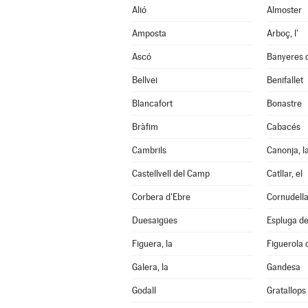
Alió
Almoster
Amposta
Arboç, l'
Ascó
Banyeres 
Bellvei
Benifallet
Blancafort
Bonastre
Bràfim
Cabacés
Cambrils
Canonja, l
Castellvell del Camp
Catllar, el
Corbera d'Ebre
Cornudell
Duesaigües
Espluga de 
Figuera, la
Figuerola
Galera, la
Gandesa
Godall
Gratallops