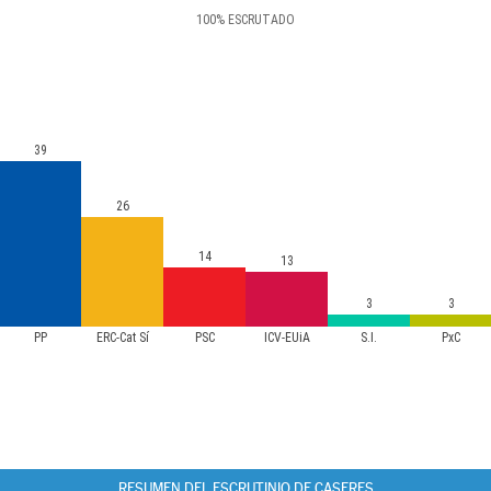
100
%
ESCRUTADO
39
26
14
13
3
3
PP
ERC-Cat Sí
PSC
ICV-EUiA
S.I.
PxC
RESUMEN DEL ESCRUTINIO DE CASERES