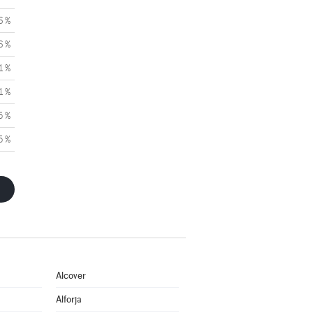
6 %
6 %
1 %
1 %
5 %
5 %
Alcover
Alforja