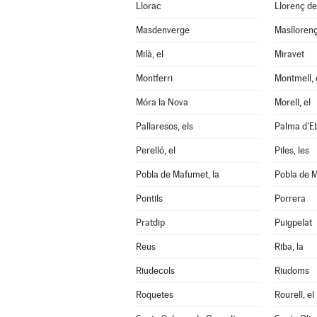
Llorac
Llorenç d
Masdenverge
Maslloren
Milà, el
Miravet
Montferri
Montmell, 
Móra la Nova
Morell, el
Pallaresos, els
Palma d'Eb
Perelló, el
Piles, les
Pobla de Mafumet, la
Pobla de M
Pontils
Porrera
Pratdip
Puigpelat
Reus
Riba, la
Riudecols
Riudoms
Roquetes
Rourell, el