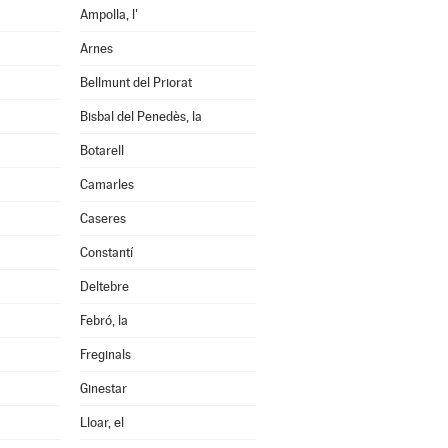
Ampolla, l'
Arnes
Bellmunt del Priorat
Bisbal del Penedès, la
Botarell
Camarles
Caseres
Constantí
Deltebre
Febró, la
Freginals
Ginestar
Lloar, el