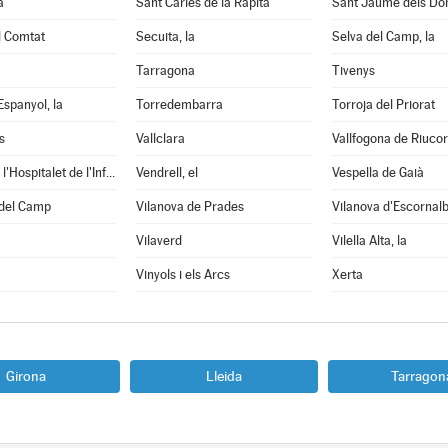
a
Sant Carles de la Ràpita
Sant Jaume dels D
l Comtat
Secuita, la
Selva del Camp, la
Tarragona
Tivenys
Espanyol, la
Torredembarra
Torroja del Priorat
s
Vallclara
Vallfogona de Riuco
Vandellòs i l'Hospitalet de l'Infant
Vendrell, el
Vespella de Gaià
 del Camp
Vilanova de Prades
Vilanova d'Escornal
Vilaverd
Vilella Alta, la
Vinyols i els Arcs
Xerta
Girona
Lleida
Tarragon