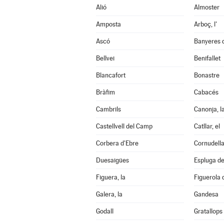
Alió
Almoster
Amposta
Arboç, l'
Ascó
Banyeres 
Bellvei
Benifallet
Blancafort
Bonastre
Bràfim
Cabacés
Cambrils
Canonja, l
Castellvell del Camp
Catllar, el
Corbera d'Ebre
Cornudell
Duesaigües
Espluga de 
Figuera, la
Figuerola
Galera, la
Gandesa
Godall
Gratallops