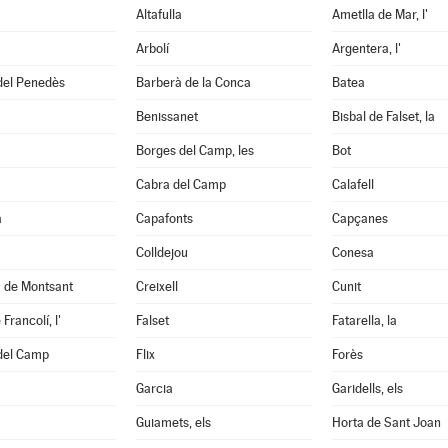
Altafulla
Ametlla de Mar, l'
Arbolí
Argentera, l'
del Penedès
Barberà de la Conca
Batea
Benissanet
Bisbal de Falset, la
Borges del Camp, les
Bot
Cabra del Camp
Calafell
a
Capafonts
Capçanes
Colldejou
Conesa
a de Montsant
Creixell
Cunit
Francolí, l'
Falset
Fatarella, la
 del Camp
Flix
Forès
Garcia
Garidells, els
Guiamets, els
Horta de Sant Joan