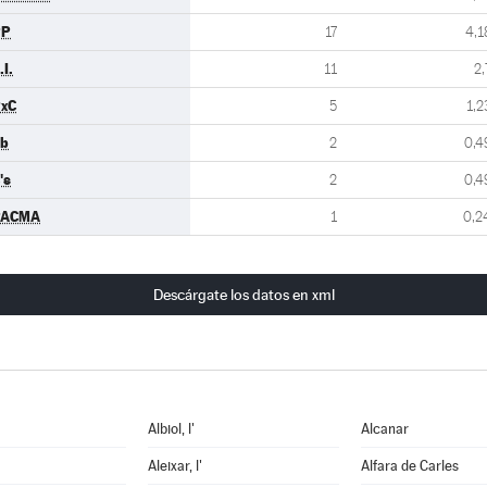
PP
17
4,1
.I.
11
2,
xC
5
1,2
b
2
0,4
's
2
0,4
PACMA
1
0,2
Descárgate los datos en xml
Albiol, l'
Alcanar
Aleixar, l'
Alfara de Carles