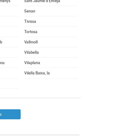
omenys
Sant Jaume d'Enveja
Senan
Tivissa
Tortosa
rb
Vallmoll
Vilabella
bou
Vilaplana
Vilella Baixa, la
a