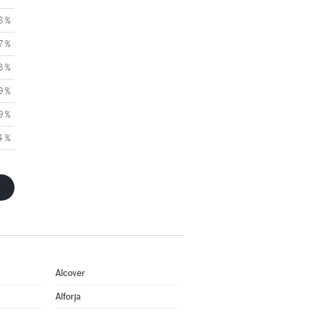
8 %
7 %
3 %
9 %
9 %
4 %
Alcover
Alforja