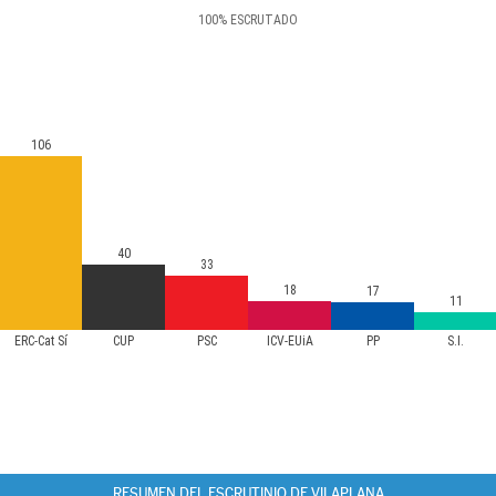
100
%
ESCRUTADO
106
40
33
18
17
11
ERC-Cat Sí
CUP
PSC
ICV-EUiA
PP
S.I.
RESUMEN DEL ESCRUTINIO DE VILAPLANA