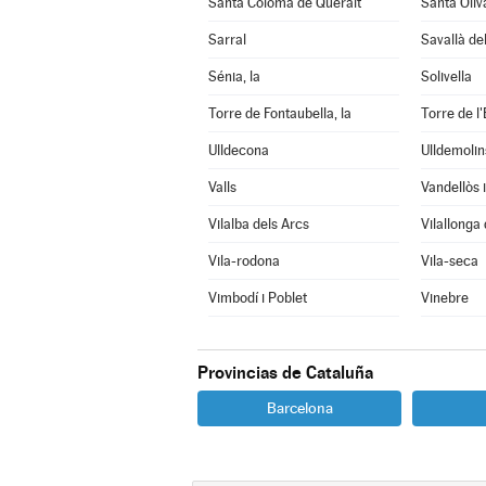
Santa Coloma de Queralt
Santa Oliv
Sarral
Savallà de
Sénia, la
Solivella
Torre de Fontaubella, la
Torre de l'
Ulldecona
Ulldemolin
Valls
Vilalba dels Arcs
Vilallonga
Vila-rodona
Vila-seca
Vimbodí i Poblet
Vinebre
Provincias de Cataluña
Barcelona