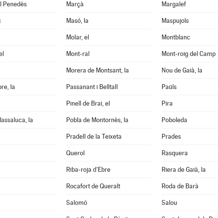
el Penedès
Marçà
Margalef
ç
Masó, la
Maspujols
Molar, el
Montblanc
el
Mont-ral
Mont-roig del Camp
Morera de Montsant, la
Nou de Gaià, la
re, la
Passanant i Belltall
Paüls
Pinell de Brai, el
Pira
assaluca, la
Pobla de Montornès, la
Poboleda
Pradell de la Teixeta
Prades
Querol
Rasquera
Riba-roja d'Ebre
Riera de Gaià, la
Rocafort de Queralt
Roda de Barà
Salomó
Salou