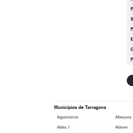
S
P
E
C
Municipios de Tarragona
Aiguamúrcia
Albinyana
Aldea, l'
Aldover