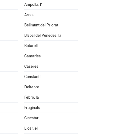
Ampolla, l'
Arnes
Bellmunt del Priorat
Bisbal del Penedès, la
Botarell
Camarles
Caseres
Constantí
Deltebre
Febró, la
Freginals
Ginestar
Lloar, el