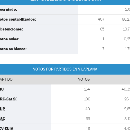
scrutado:
10
otos contabilizados:
407
86,2
bstenciones:
65
13,7
otos nulos:
1
0,2
otos en blanco:
7
1,7
VOTOS POR PARTIDOS EN VILAPLANA
ARTIDO
VOTOS
iU
164
40,3
RC-Cat Sí
106
26,
CUP
40
9,8
PSC
33
8,1
CV-EUiA
18
4,4