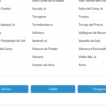
a
Sant Carles de la Ràpita
Sant Jaume dels D
l Comtat
Secuita, la
Selva del Camp, la
Tarragona
Tivenys
Espanyol, la
Torredembarra
Torroja del Priorat
s
Vallclara
Vallfogona de Riuco
Vandellòs i l'Hospitalet de l'Infant
Vendrell, el
Vespella de Gaià
 del Camp
Vilanova de Prades
Vilanova d'Escornal
Vilaverd
Vilella Alta, la
Vinyols i els Arcs
Xerta
Girona
Lleida
Tarragon