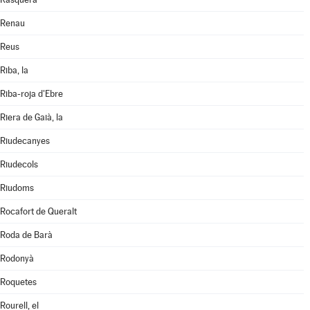
Renau
Reus
Riba, la
Riba-roja d'Ebre
Riera de Gaià, la
Riudecanyes
Riudecols
Riudoms
Rocafort de Queralt
Roda de Barà
Rodonyà
Roquetes
Rourell, el