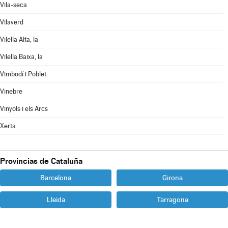
Vila-seca
Vilaverd
Vilella Alta, la
Vilella Baixa, la
Vimbodí i Poblet
Vinebre
Vinyols i els Arcs
Xerta
Provincias de Cataluña
Barcelona
Girona
Lleida
Tarragona