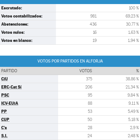
Escrutado:
100 %
Votos contabilizados:
981
69,23 %
Abstenciones:
436
30,77 %
Votos nulos:
16
1,63 %
Votos en blanco:
19
1,94 %
VOTOS POR PARTIDOS EN ALFORJA
PARTIDO
VOTOS
%
CiU
375
38,86 %
ERC-Cat Sí
206
21,34 %
PSC
95
9,84 %
ICV-EUiA
88
9,11 %
PP
53
5,49 %
CUP
50
5,18 %
C's
28
2,9 %
S.I.
24
2,48 %