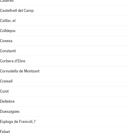
Caseres
Castellvell del Camp
Catllar, el
Colldejou
Conesa
Constantí
Corbera d'Ebre
Cornudella de Montsant
Creixell
Cunit
Deltebre
Duesaigües
Espluga de Francolí, l'
Falset