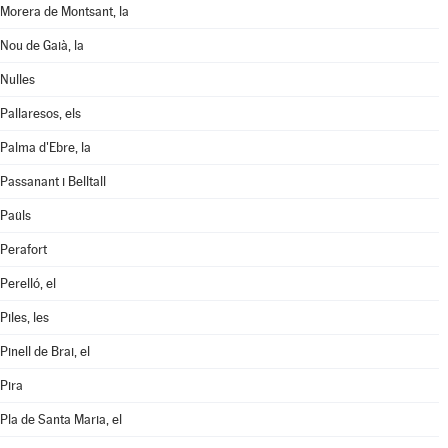
Morera de Montsant, la
Nou de Gaià, la
Nulles
Pallaresos, els
Palma d'Ebre, la
Passanant i Belltall
Paüls
Perafort
Perelló, el
Piles, les
Pinell de Brai, el
Pira
Pla de Santa Maria, el