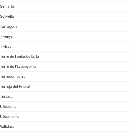
Sénia, la
Solivella
Tarragona
Tivenys
Tivissa
Torre de Fontaubella, la
Torre de l'Espanyol, la
Torredembarra
Torroja del Priorat
Tortosa
Ulldecona
Ulldemolins
Vallclara