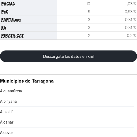
PACMA
10
1,03 %
PxC
9
0,93 %
FARTS.cat
3
0,31 %
Eb
3
0,31 %
PIRATA.CAT
2
0,2 %
Descárgate los datos en xml
Municipios de Tarragona
Aiguamúrcia
Albinyana
Albiol, l'
Alcanar
Alcover