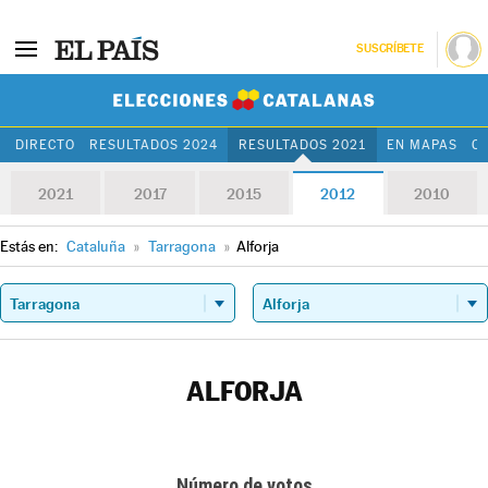
SUSCRÍBETE
Elecciones Cat
DIRECTO
RESULTADOS 2024
RESULTADOS 2021
EN MAPAS
C
2021
2017
2015
2012
2010
Estás en:
Cataluña
»
Tarragona
»
Alforja
ALFORJA
Número de votos