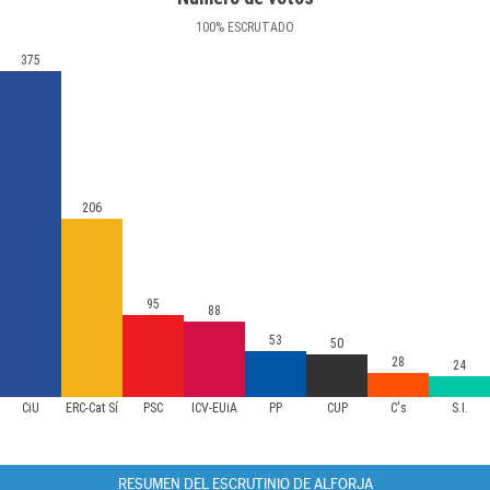
100
%
ESCRUTADO
375
206
95
88
53
50
28
24
CiU
ERC-Cat Sí
PSC
ICV-EUiA
PP
CUP
C's
S.I.
RESUMEN DEL ESCRUTINIO DE ALFORJA