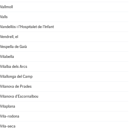
Vallmoll
Valls
Vandellòs i l'Hospitalet de l'Infant
Vendrell, el
Vespella de Gaià
Vilabella
Vilalba dels Arcs
Vilallonga del Camp
Vilanova de Prades
Vilanova d'Escornalbou
Vilaplana
Vila-rodona
Vila-seca