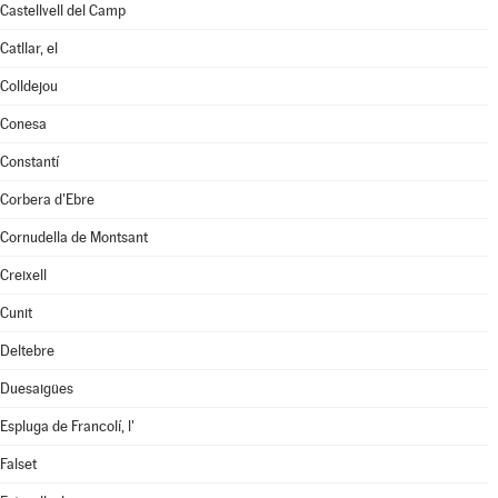
Castellvell del Camp
Catllar, el
Colldejou
Conesa
Constantí
Corbera d'Ebre
Cornudella de Montsant
Creixell
Cunit
Deltebre
Duesaigües
Espluga de Francolí, l'
Falset