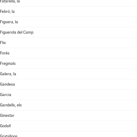
Fatarella, la
Febró, la
Figuera, la
Figuerola del Camp
Flix
Forès
Freginals
Galera, la
Gandesa
Garcia
Garidells, els
Ginestar
Godall
Gratallops