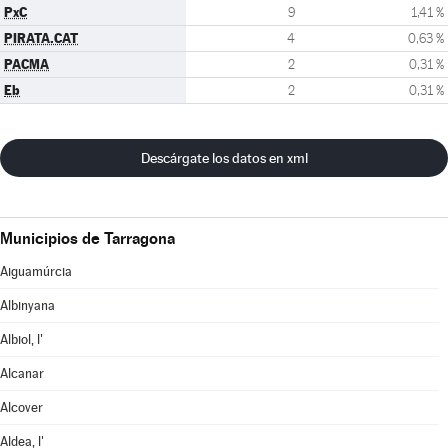
PxC
9
1,41 %
PIRATA.CAT
4
0,63 %
PACMA
2
0,31 %
Eb
2
0,31 %
Descárgate los datos en xml
Municipios de Tarragona
Aiguamúrcia
Albinyana
Albiol, l'
Alcanar
Alcover
Aldea, l'