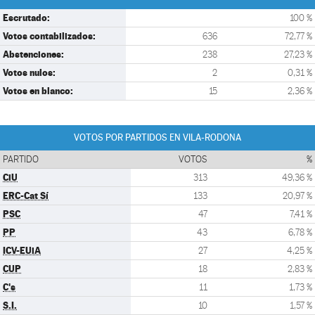
Escrutado:
100 %
Votos contabilizados:
636
72,77 %
Abstenciones:
238
27,23 %
Votos nulos:
2
0,31 %
Votos en blanco:
15
2,36 %
VOTOS POR PARTIDOS EN VILA-RODONA
PARTIDO
VOTOS
%
CiU
313
49,36 %
ERC-Cat Sí
133
20,97 %
PSC
47
7,41 %
PP
43
6,78 %
ICV-EUiA
27
4,25 %
CUP
18
2,83 %
C's
11
1,73 %
S.I.
10
1,57 %