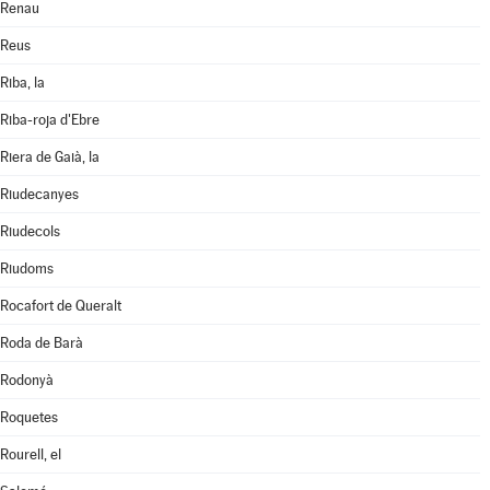
Renau
Reus
Riba, la
Riba-roja d'Ebre
Riera de Gaià, la
Riudecanyes
Riudecols
Riudoms
Rocafort de Queralt
Roda de Barà
Rodonyà
Roquetes
Rourell, el