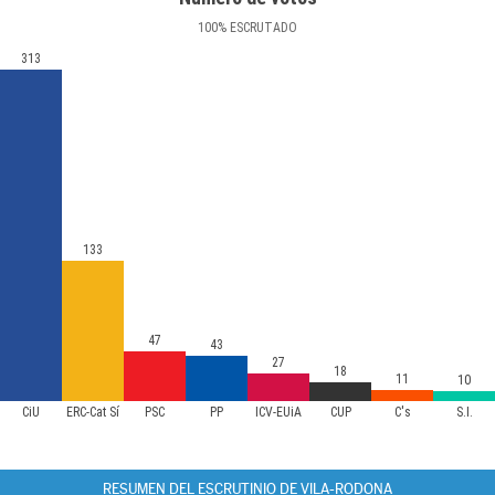
100
%
ESCRUTADO
313
133
47
43
27
18
11
10
CiU
ERC-Cat Sí
PSC
PP
ICV-EUiA
CUP
C's
S.I.
RESUMEN DEL ESCRUTINIO DE VILA-RODONA