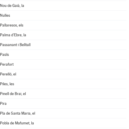
Nou de Gaià, la
Nulles
Pallaresos, els
Palma d'Ebre, la
Passanant i Belltall
Paüls
Perafort
Perelló, el
Piles, les
Pinell de Brai, el
Pira
Pla de Santa Maria, el
Pobla de Mafumet, la