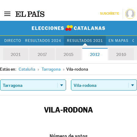
SUSCRÍBETE
Elecciones Cat
DIRECTO
RESULTADOS 2024
RESULTADOS 2021
EN MAPAS
C
2021
2017
2015
2012
2010
Estás en:
Cataluña
»
Tarragona
»
Vila-rodona
VILA-RODONA
Número de votos