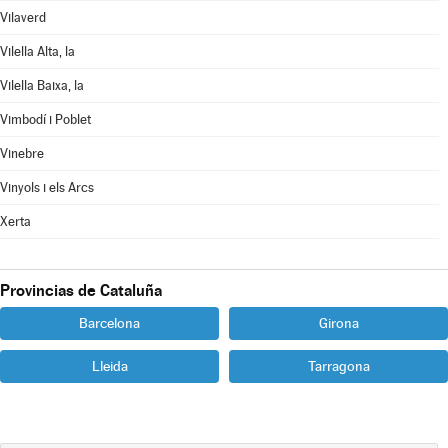
Vilaverd
Vilella Alta, la
Vilella Baixa, la
Vimbodí i Poblet
Vinebre
Vinyols i els Arcs
Xerta
Provincias de Cataluña
Barcelona
Girona
Lleida
Tarragona