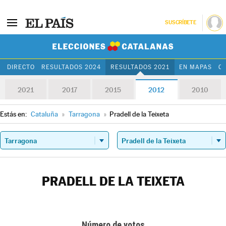
SUSCRÍBETE
Elecciones Cat
DIRECTO
RESULTADOS 2024
RESULTADOS 2021
EN MAPAS
C
2021
2017
2015
2012
2010
Estás en:
Cataluña
»
Tarragona
»
Pradell de la Teixeta
PRADELL DE LA TEIXETA
Número de votos