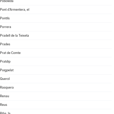
Poboleda
Pont d'Armentera, el
Pontils
Porrera
Pradell de la Teixeta
Prades
Prat de Comte
Pratdip
Puigpelat
Querol
Rasquera
Renau
Reus
Riba, la