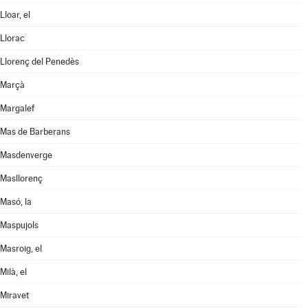
Lloar, el
Llorac
Llorenç del Penedès
Marçà
Margalef
Mas de Barberans
Masdenverge
Masllorenç
Masó, la
Maspujols
Masroig, el
Milà, el
Miravet