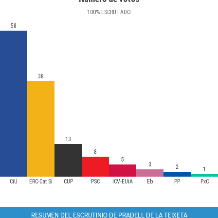
100
%
ESCRUTADO
58
38
13
8
5
3
2
1
CiU
ERC-Cat Sí
CUP
PSC
ICV-EUiA
Eb
PP
PxC
RESUMEN DEL ESCRUTINIO DE PRADELL DE LA TEIXETA