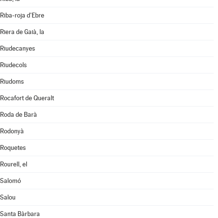
Riba-roja d'Ebre
Riera de Gaià, la
Riudecanyes
Riudecols
Riudoms
Rocafort de Queralt
Roda de Barà
Rodonyà
Roquetes
Rourell, el
Salomó
Salou
Santa Bàrbara