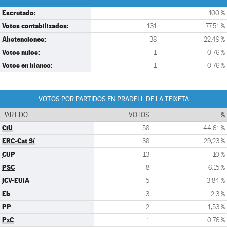
Escrutado:
100 %
Votos contabilizados:
131
77,51 %
Abstenciones:
38
22,49 %
Votos nulos:
1
0,76 %
Votos en blanco:
1
0,76 %
VOTOS POR PARTIDOS EN PRADELL DE LA TEIXETA
PARTIDO
VOTOS
%
CiU
58
44,61 %
ERC-Cat Sí
38
29,23 %
CUP
13
10 %
PSC
8
6,15 %
ICV-EUiA
5
3,84 %
Eb
3
2,3 %
PP
2
1,53 %
PxC
1
0,76 %