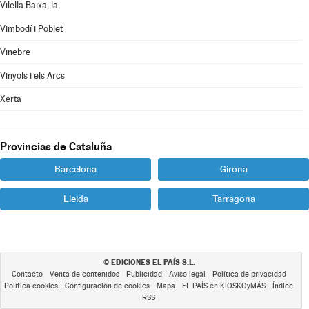
Vilella Baixa, la
Vimbodí i Poblet
Vinebre
Vinyols i els Arcs
Xerta
Provincias de Cataluña
Barcelona
Girona
Lleida
Tarragona
EDICIONES EL PAÍS S.L.
©
Contacto
Venta de contenidos
Publicidad
Aviso legal
Política de privacidad
Política cookies
Configuración de cookies
Mapa
EL PAÍS en KIOSKOyMÁS
Índice
RSS