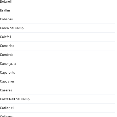
Botarell
Bràfim
Cabacés
Cabra del Camp
Calafell
Camarles
Cambrils
Canonja, la
Capafonts
Capçanes
Caseres
Castellvell del Camp
Catllar, el
Colldejou