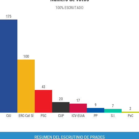
100
%
ESCRUTADO
175
100
43
20
17
9
7
2
CiU
ERC-Cat Sí
PSC
CUP
ICV-EUiA
PP
S.I.
PxC
RESUMEN DEL ESCRUTINIO DE PRADES