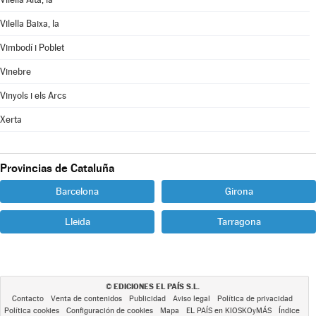
Vilella Baixa, la
Vimbodí i Poblet
Vinebre
Vinyols i els Arcs
Xerta
Provincias de Cataluña
Barcelona
Girona
Lleida
Tarragona
EDICIONES EL PAÍS S.L.
©
Contacto
Venta de contenidos
Publicidad
Aviso legal
Política de privacidad
Política cookies
Configuración de cookies
Mapa
EL PAÍS en KIOSKOyMÁS
Índice