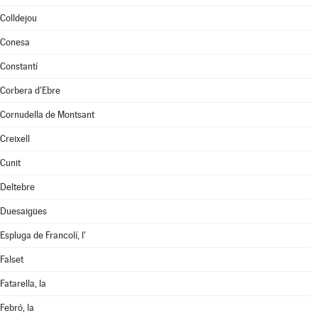
Colldejou
Conesa
Constantí
Corbera d'Ebre
Cornudella de Montsant
Creixell
Cunit
Deltebre
Duesaigües
Espluga de Francolí, l'
Falset
Fatarella, la
Febró, la