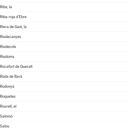
Riba, la
Riba-roja d'Ebre
Riera de Gaià, la
Riudecanyes
Riudecols
Riudoms
Rocafort de Queralt
Roda de Barà
Rodonyà
Roquetes
Rourell, el
Salomó
Salou