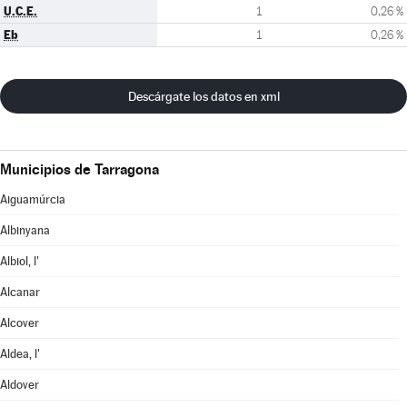
U.C.E.
1
0,26 %
Eb
1
0,26 %
Descárgate los datos en xml
Municipios de Tarragona
Aiguamúrcia
Albinyana
Albiol, l'
Alcanar
Alcover
Aldea, l'
Aldover