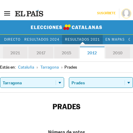
SUSCRÍBETE
Elecciones Cat
DIRECTO
RESULTADOS 2024
RESULTADOS 2021
EN MAPAS
C
2021
2017
2015
2012
2010
Estás en:
Cataluña
»
Tarragona
»
Prades
PRADES
Número de votos