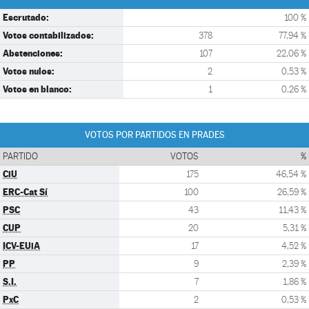
Escrutado:
100 %
Votos contabilizados:
378
77,94 %
Abstenciones:
107
22,06 %
Votos nulos:
2
0,53 %
Votos en blanco:
1
0,26 %
VOTOS POR PARTIDOS EN PRADES
PARTIDO
VOTOS
%
CiU
175
46,54 %
ERC-Cat Sí
100
26,59 %
PSC
43
11,43 %
CUP
20
5,31 %
ICV-EUiA
17
4,52 %
PP
9
2,39 %
S.I.
7
1,86 %
PxC
2
0,53 %