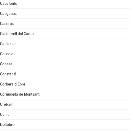
Capafonts
Capçanes
Caseres
Castellvell del Camp
Catllar, el
Colldejou
Conesa
Constantí
Corbera d'Ebre
Cornudella de Montsant
Creixell
Cunit
Deltebre