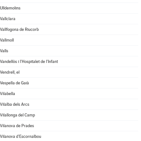
Ulldemolins
Vallclara
Vallfogona de Riucorb
Vallmoll
Valls
Vandellòs i l'Hospitalet de l'Infant
Vendrell, el
Vespella de Gaià
Vilabella
Vilalba dels Arcs
Vilallonga del Camp
Vilanova de Prades
Vilanova d'Escornalbou