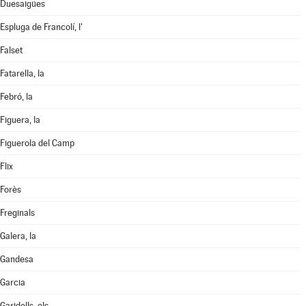
Duesaigües
Espluga de Francolí, l'
Falset
Fatarella, la
Febró, la
Figuera, la
Figuerola del Camp
Flix
Forès
Freginals
Galera, la
Gandesa
Garcia
Garidells, els