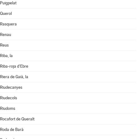
Puigpelat
Querol
Rasquera
Renau
Reus
Riba, la
Riba-roja d'Ebre
Riera de Gaià, la
Riudecanyes
Riudecols
Riudoms
Rocafort de Queralt
Roda de Barà