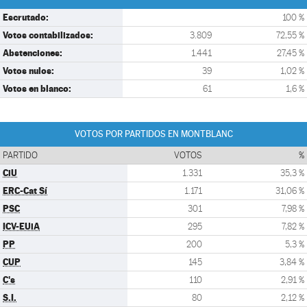
Escrutado:
100 %
Votos contabilizados:
3.809
72,55 %
Abstenciones:
1.441
27,45 %
Votos nulos:
39
1,02 %
Votos en blanco:
61
1,6 %
VOTOS POR PARTIDOS EN MONTBLANC
PARTIDO
VOTOS
%
CiU
1.331
35,3 %
ERC-Cat Sí
1.171
31,06 %
PSC
301
7,98 %
ICV-EUiA
295
7,82 %
PP
200
5,3 %
CUP
145
3,84 %
C's
110
2,91 %
S.I.
80
2,12 %