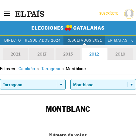
SUSCRÍBETE
Elecciones Cat
DIRECTO
RESULTADOS 2024
RESULTADOS 2021
EN MAPAS
C
2021
2017
2015
2012
2010
Estás en:
Cataluña
»
Tarragona
»
Montblanc
MONTBLANC
Número de votos