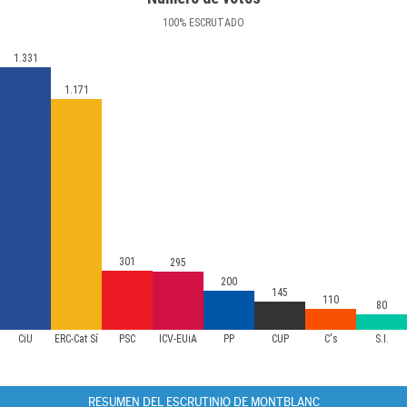
100
%
ESCRUTADO
1.331
1.171
301
295
200
145
110
80
CiU
ERC-Cat Sí
PSC
ICV-EUiA
PP
CUP
C's
S.I.
RESUMEN DEL ESCRUTINIO DE MONTBLANC