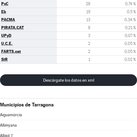
PxC
28
0,74 %
Eb
19
0,5 %
PACMA
13
0,34 %
PIRATA.CAT
8
0,21 %
UPyD
3
0,07 %
U.C.E.
2
0,05 %
FARTS.cat
2
0,05 %
SiR
1
0,02 %
Descárgate los datos en xml
Municipios de Tarragona
Aiguamúrcia
Albinyana
Albiol, l'