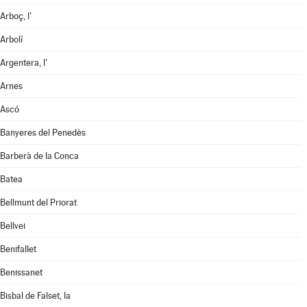
Arboç, l'
Arbolí
Argentera, l'
Arnes
Ascó
Banyeres del Penedès
Barberà de la Conca
Batea
Bellmunt del Priorat
Bellvei
Benifallet
Benissanet
Bisbal de Falset, la