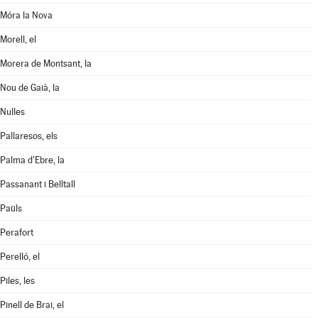
Móra la Nova
Morell, el
Morera de Montsant, la
Nou de Gaià, la
Nulles
Pallaresos, els
Palma d'Ebre, la
Passanant i Belltall
Paüls
Perafort
Perelló, el
Piles, les
Pinell de Brai, el