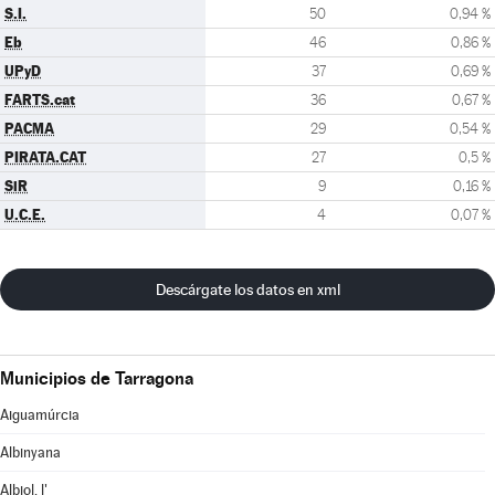
S.I.
50
0,94 %
Eb
46
0,86 %
UPyD
37
0,69 %
FARTS.cat
36
0,67 %
PACMA
29
0,54 %
PIRATA.CAT
27
0,5 %
SiR
9
0,16 %
U.C.E.
4
0,07 %
Descárgate los datos en xml
Municipios de Tarragona
Aiguamúrcia
Albinyana
Albiol, l'