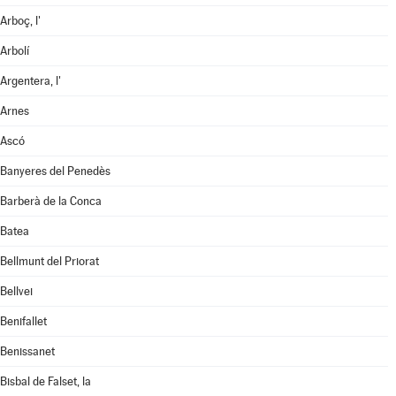
Arboç, l'
Arbolí
Argentera, l'
Arnes
Ascó
Banyeres del Penedès
Barberà de la Conca
Batea
Bellmunt del Priorat
Bellvei
Benifallet
Benissanet
Bisbal de Falset, la