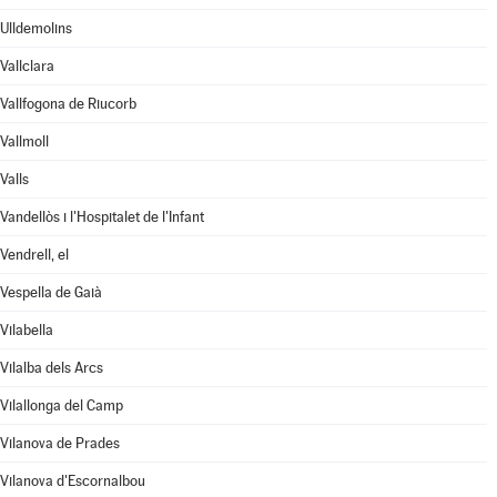
Ulldemolins
Vallclara
Vallfogona de Riucorb
Vallmoll
Valls
Vandellòs i l'Hospitalet de l'Infant
Vendrell, el
Vespella de Gaià
Vilabella
Vilalba dels Arcs
Vilallonga del Camp
Vilanova de Prades
Vilanova d'Escornalbou