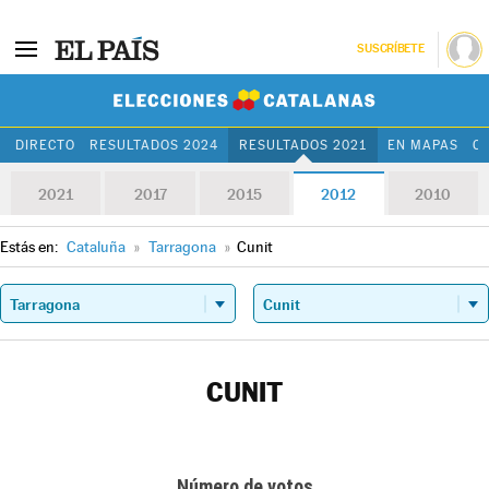
SUSCRÍBETE
Elecciones Cat
DIRECTO
RESULTADOS 2024
RESULTADOS 2021
EN MAPAS
C
2021
2017
2015
2012
2010
Estás en:
Cataluña
»
Tarragona
»
Cunit
CUNIT
Número de votos