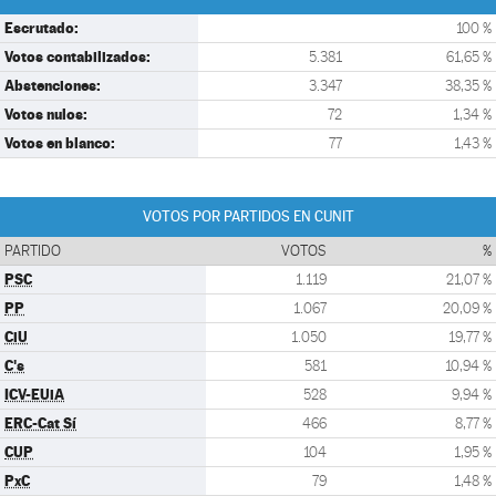
Escrutado:
100 %
Votos contabilizados:
5.381
61,65 %
Abstenciones:
3.347
38,35 %
Votos nulos:
72
1,34 %
Votos en blanco:
77
1,43 %
VOTOS POR PARTIDOS EN CUNIT
PARTIDO
VOTOS
%
PSC
1.119
21,07 %
PP
1.067
20,09 %
CiU
1.050
19,77 %
C's
581
10,94 %
ICV-EUiA
528
9,94 %
ERC-Cat Sí
466
8,77 %
CUP
104
1,95 %
PxC
79
1,48 %