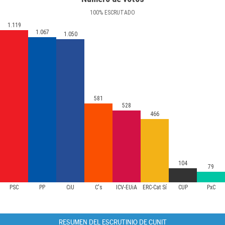
100
%
ESCRUTADO
1.119
1.067
1.050
581
528
466
104
79
PSC
PP
CiU
C's
ICV-EUiA
ERC-Cat Sí
CUP
PxC
RESUMEN DEL ESCRUTINIO DE CUNIT