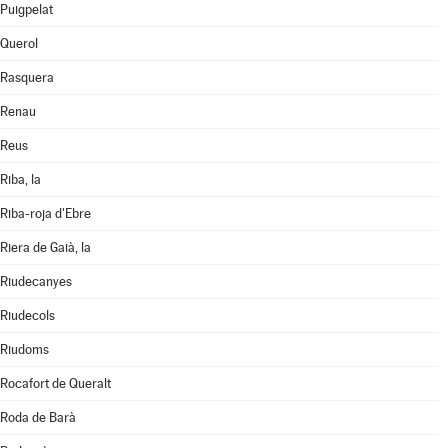
Puigpelat
Querol
Rasquera
Renau
Reus
Riba, la
Riba-roja d'Ebre
Riera de Gaià, la
Riudecanyes
Riudecols
Riudoms
Rocafort de Queralt
Roda de Barà