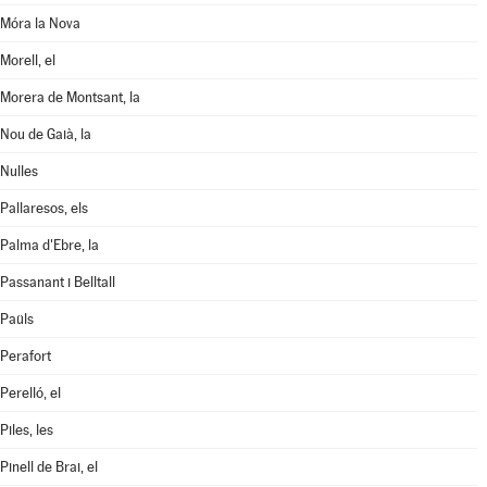
Móra la Nova
Morell, el
Morera de Montsant, la
Nou de Gaià, la
Nulles
Pallaresos, els
Palma d'Ebre, la
Passanant i Belltall
Paüls
Perafort
Perelló, el
Piles, les
Pinell de Brai, el