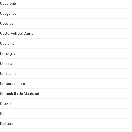
Capafonts
Capçanes
Caseres
Castellvell del Camp
Catllar, el
Colldejou
Conesa
Constantí
Corbera d'Ebre
Cornudella de Montsant
Creixell
Cunit
Deltebre