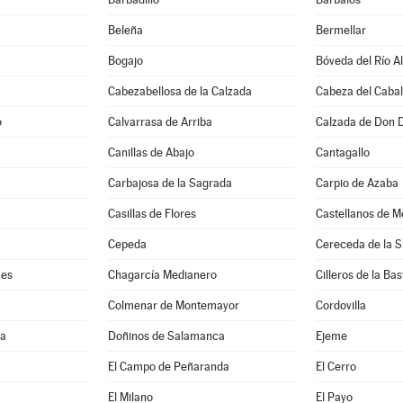
Beleña
Bermellar
Bogajo
Bóveda del Río A
Cabezabellosa de la Calzada
Cabeza del Cabal
o
Calvarrasa de Arriba
Calzada de Don 
Canillas de Abajo
Cantagallo
Carbajosa de la Sagrada
Carpio de Azaba
Casillas de Flores
Castellanos de M
Cepeda
Cereceda de la S
mes
Chagarcía Medianero
Cilleros de la Bas
Colmenar de Montemayor
Cordovilla
ma
Doñinos de Salamanca
Ejeme
El Campo de Peñaranda
El Cerro
El Milano
El Payo