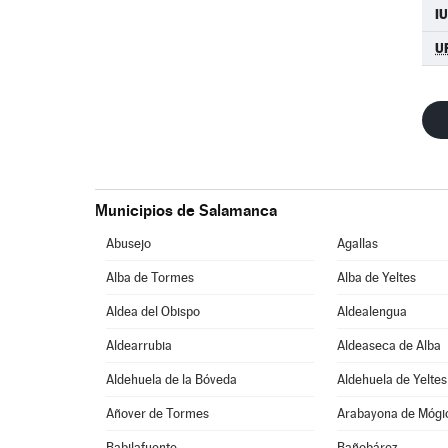
I
U
Municipios de Salamanca
Abusejo
Agallas
Alba de Tormes
Alba de Yeltes
Aldea del Obispo
Aldealengua
Aldearrubia
Aldeaseca de Alba
Aldehuela de la Bóveda
Aldehuela de Yeltes
Añover de Tormes
Arabayona de Mógi
Babilafuente
Bañobárez