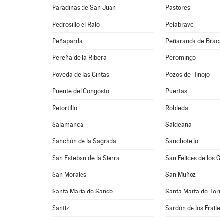
Paradinas de San Juan
Pastores
Pedrosillo el Ralo
Pelabravo
Peñaparda
Peñaranda de Bra
Pereña de la Ribera
Peromingo
Poveda de las Cintas
Pozos de Hinojo
Puente del Congosto
Puertas
Retortillo
Robleda
Salamanca
Saldeana
Sanchón de la Sagrada
Sanchotello
San Esteban de la Sierra
San Felices de los 
San Morales
San Muñoz
Santa María de Sando
Santa Marta de To
Santiz
Sardón de los Frail