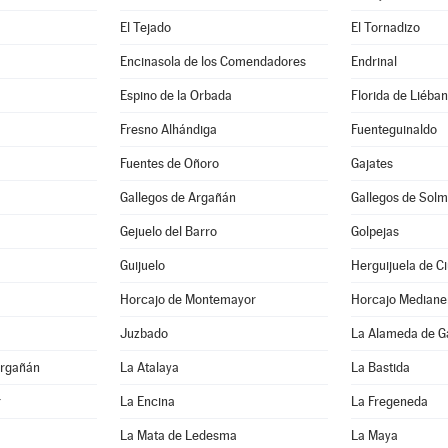
El Tejado
El Tornadizo
Encinasola de los Comendadores
Endrinal
Espino de la Orbada
Florida de Liéba
Fresno Alhándiga
Fuenteguinaldo
Fuentes de Oñoro
Gajates
Gallegos de Argañán
Gallegos de Solm
Gejuelo del Barro
Golpejas
Guijuelo
Herguijuela de C
Horcajo de Montemayor
Horcajo Mediane
Juzbado
La Alameda de G
Argañán
La Atalaya
La Bastida
r
La Encina
La Fregeneda
La Mata de Ledesma
La Maya