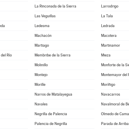
La Rinconada de la Sierra
Larrodrigo
Las Veguillas
La Tala
eda
Ledesma
Ledrada
Machacón
Macotera
Martiago
Martinamor
 del Río
Membribe de la Sierra
Mieza
Molinillo
Monforte de la Si
Montejo
Montemayor del 
Morille
Moríñigo
Narros de Matalayegua
Navacarros
Navales
Navalmoral de Bé
Negrilla de Palencia
Olmedo de Cama
Palencia de Negrilla
Parada de Arriba