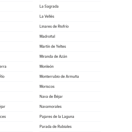
La Sagrada
La Vellés
Linares de Riofrío
Madroñal
Martín de Yeltes
Miranda de Azán
erra
Monleón
Río
Monterrubio de Armuña
Moriscos
Nava de Béjar
jar
Navamorales
ces
Pajares de la Laguna
Parada de Rubiales