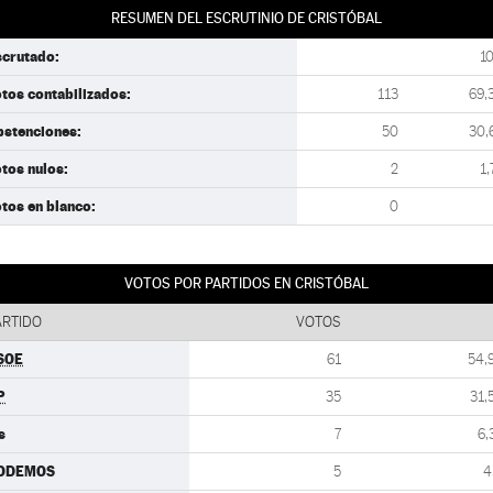
RESUMEN DEL ESCRUTINIO DE CRISTÓBAL
scrutado:
1
tos contabilizados:
113
69,
bstenciones:
50
30,
tos nulos:
2
1,
tos en blanco:
0
VOTOS POR PARTIDOS EN CRISTÓBAL
ARTIDO
VOTOS
SOE
61
54,
P
35
31,
s
7
6,
ODEMOS
5
4