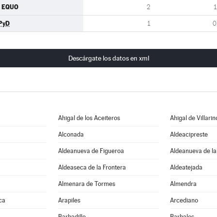
U EQUO
2
1
PyD
1
0
Descárgate los datos en xml
Ahigal de los Aceiteros
Ahigal de Villarin
Alconada
Aldeacipreste
Aldeanueva de Figueroa
Aldeanueva de la
Aldeaseca de la Frontera
Aldeatejada
Almenara de Tormes
Almendra
ca
Arapiles
Arcediano
Barbadillo
Barbalos