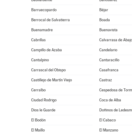
Barruecopardo
Béjar
Berrocal de Salvatierra
Boada
Buenamadre
Buenavista
Cabrillas
Calvarrasa de Abaj
Campillo de Azaba
Candelario
Cantalpino
Cantaracillo
Carrascal del Obispo
Casafranca
Castillejo de Martín Viejo
Castraz
Cerralbo
Cespedosa de Tor
Ciudad Rodrigo
Coca de Alba
Dios le Guarde
Doñinos de Ledes
El Bodón
El Cabaco
El Maíllo
El Manzano