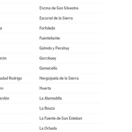
Encina de San Silvestre
Escurial de la Sierra
na
Forfoleda
Fuenteliante
Galindo y Perahuy
irón
Garcibuey
Gomecello
iudad Rodrigo
Herguijuela de la Sierra
ro
Huerta
ardón
La Alamedilla
La Bouza
La Fuente de San Esteban
La Orbada