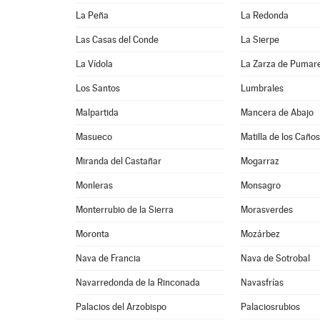
La Peña
La Redonda
Las Casas del Conde
La Sierpe
La Vídola
La Zarza de Pumar
Los Santos
Lumbrales
Malpartida
Mancera de Abajo
Masueco
Matilla de los Caños
Miranda del Castañar
Mogarraz
Monleras
Monsagro
Monterrubio de la Sierra
Morasverdes
Moronta
Mozárbez
Nava de Francia
Nava de Sotrobal
Navarredonda de la Rinconada
Navasfrías
Palacios del Arzobispo
Palaciosrubios