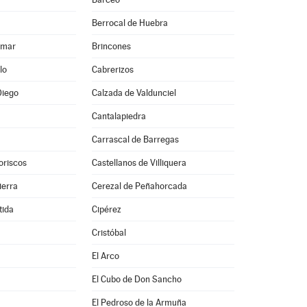
Berrocal de Huebra
lmar
Brincones
lo
Cabrerizos
Diego
Calzada de Valdunciel
Cantalapiedra
Carrascal de Barregas
oriscos
Castellanos de Villiquera
ierra
Cerezal de Peñahorcada
tida
Cipérez
Cristóbal
El Arco
El Cubo de Don Sancho
El Pedroso de la Armuña