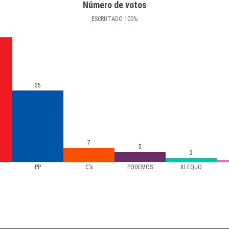
Número de votos
ESCRUTADO
100
%
35
7
5
2
PP
C's
PODEMOS
IU EQUO