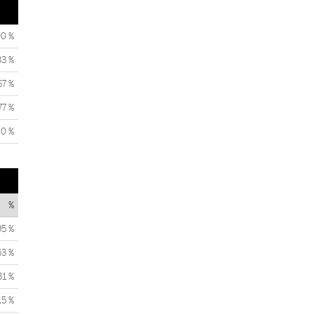
00 %
33 %
67 %
77 %
0 %
%
95 %
53 %
31 %
,5 %