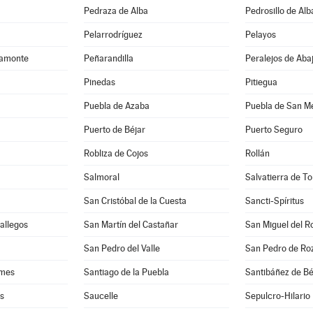
Pedraza de Alba
Pedrosillo de Alb
Pelarrodríguez
Pelayos
camonte
Peñarandilla
Peralejos de Aba
Pinedas
Pitiegua
Puebla de Azaba
Puebla de San M
Puerto de Béjar
Puerto Seguro
Robliza de Cojos
Rollán
Salmoral
Salvatierra de T
San Cristóbal de la Cuesta
Sancti-Spíritus
Gallegos
San Martín del Castañar
San Miguel del R
San Pedro del Valle
San Pedro de Ro
rmes
Santiago de la Puebla
Santibáñez de Bé
es
Saucelle
Sepulcro-Hilario