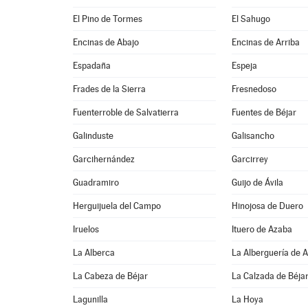
El Pino de Tormes
El Sahugo
Encinas de Abajo
Encinas de Arriba
Espadaña
Espeja
Frades de la Sierra
Fresnedoso
Fuenterroble de Salvatierra
Fuentes de Béjar
Galinduste
Galisancho
Garcihernández
Garcirrey
Guadramiro
Guijo de Ávila
Herguijuela del Campo
Hinojosa de Duero
Iruelos
Ituero de Azaba
La Alberca
La Alberguería de 
La Cabeza de Béjar
La Calzada de Béja
Lagunilla
La Hoya