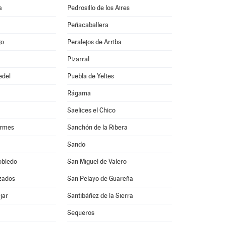
a
Pedrosillo de los Aires
Peñacaballera
jo
Peralejos de Arriba
Pizarral
edel
Puebla de Yeltes
Rágama
Saelices el Chico
ormes
Sanchón de la Ribera
Sando
obledo
San Miguel de Valero
zados
San Pelayo de Guareña
jar
Santibáñez de la Sierra
Sequeros