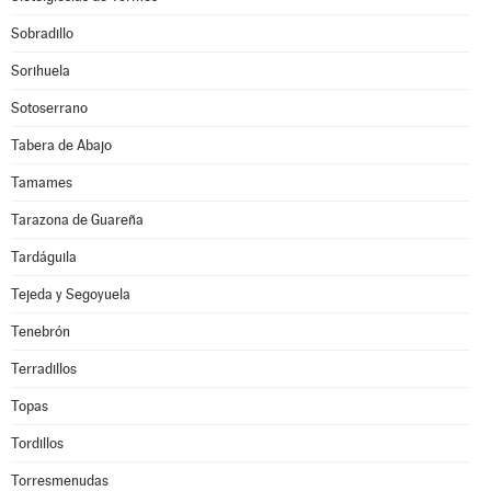
Sobradillo
Sorihuela
Sotoserrano
Tabera de Abajo
Tamames
Tarazona de Guareña
Tardáguila
Tejeda y Segoyuela
Tenebrón
Terradillos
Topas
Tordillos
Torresmenudas