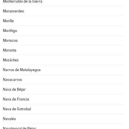
Monterrubio de la Sierra
Morasverdes
Morille
Moríñigo
Moriscos
Moronta
Mozárbez
Narros de Matalayegua
Navacarros
Nava de Béjar
Nava de Francia
Nava de Sotrobal
Navales
Navalmoral de Béjar