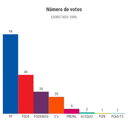
Número de votos
ESCRUTADO
100
%
94
46
26
20
6
2
1
1
PP
PSOE
PODEMOS
C's
PREPAL
IU EQUO
PCPE
PCAS-TC