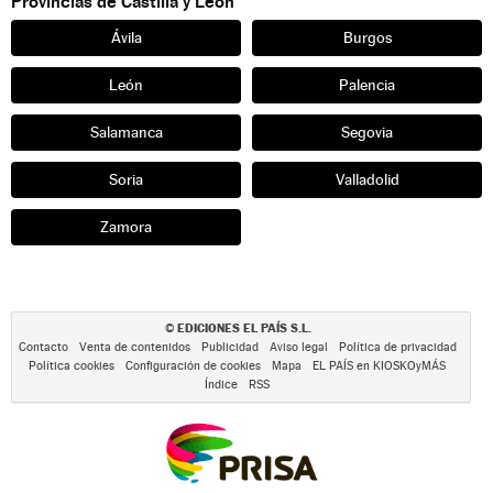
Provincias de Castilla y León
Ávila
Burgos
León
Palencia
Salamanca
Segovia
Soria
Valladolid
Zamora
EDICIONES EL PAÍS S.L.
©
Contacto
Venta de contenidos
Publicidad
Aviso legal
Política de privacidad
Política cookies
Configuración de cookies
Mapa
EL PAÍS en KIOSKOyMÁS
Índice
RSS