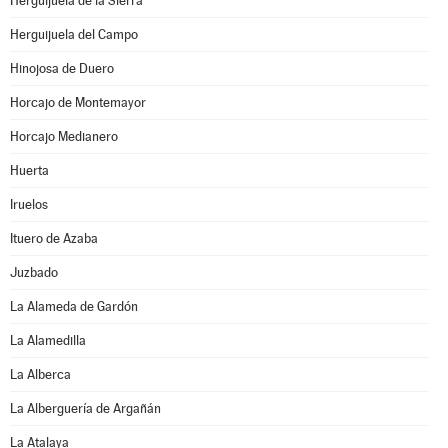
Herguijuela de la Sierra
Herguijuela del Campo
Hinojosa de Duero
Horcajo de Montemayor
Horcajo Medianero
Huerta
Iruelos
Ituero de Azaba
Juzbado
La Alameda de Gardón
La Alamedilla
La Alberca
La Alberguería de Argañán
La Atalaya