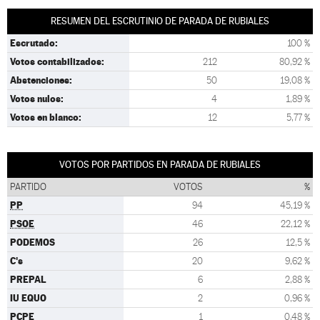
RESUMEN DEL ESCRUTINIO DE PARADA DE RUBIALES
Escrutado:
100 %
Votos contabilizados:
212
80,92 %
Abstenciones:
50
19,08 %
Votos nulos:
4
1,89 %
Votos en blanco:
12
5,77 %
VOTOS POR PARTIDOS EN PARADA DE RUBIALES
PARTIDO
VOTOS
%
PP
94
45,19 %
PSOE
46
22,12 %
PODEMOS
26
12,5 %
C's
20
9,62 %
PREPAL
6
2,88 %
IU EQUO
2
0,96 %
PCPE
1
0,48 %