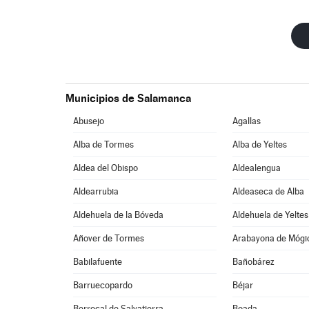
Municipios de Salamanca
Abusejo
Agallas
Alba de Tormes
Alba de Yeltes
Aldea del Obispo
Aldealengua
Aldearrubia
Aldeaseca de Alba
Aldehuela de la Bóveda
Aldehuela de Yeltes
Añover de Tormes
Arabayona de Mógi
Babilafuente
Bañobárez
Barruecopardo
Béjar
Berrocal de Salvatierra
Boada