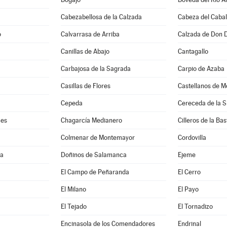
Cabezabellosa de la Calzada
Cabeza del Cabal
o
Calvarrasa de Arriba
Calzada de Don 
Canillas de Abajo
Cantagallo
Carbajosa de la Sagrada
Carpio de Azaba
Casillas de Flores
Castellanos de M
Cepeda
Cereceda de la S
mes
Chagarcía Medianero
Cilleros de la Bas
Colmenar de Montemayor
Cordovilla
ma
Doñinos de Salamanca
Ejeme
El Campo de Peñaranda
El Cerro
El Milano
El Payo
El Tejado
El Tornadizo
Encinasola de los Comendadores
Endrinal