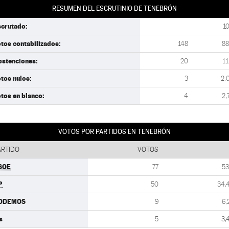
RESUMEN DEL ESCRUTINIO DE TENEBRÓN
scrutado:
1
tos contabilizados:
148
88
bstenciones:
20
11
tos nulos:
3
2,
tos en blanco:
4
2,
VOTOS POR PARTIDOS EN TENEBRÓN
ARTIDO
VOTOS
SOE
77
53
P
50
34,
ODEMOS
9
6,
s
5
3,