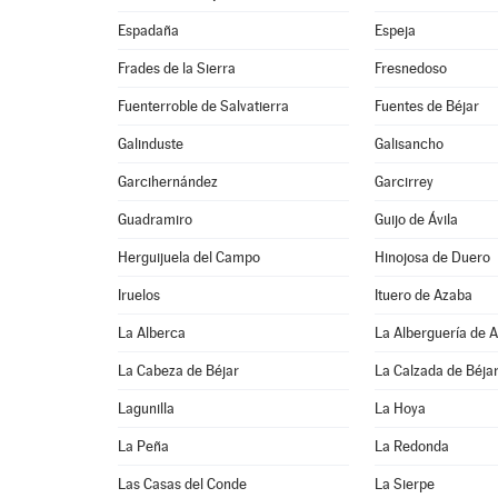
Espadaña
Espeja
Frades de la Sierra
Fresnedoso
Fuenterroble de Salvatierra
Fuentes de Béjar
Galinduste
Galisancho
Garcihernández
Garcirrey
Guadramiro
Guijo de Ávila
Herguijuela del Campo
Hinojosa de Duero
Iruelos
Ituero de Azaba
La Alberca
La Alberguería de 
La Cabeza de Béjar
La Calzada de Béja
Lagunilla
La Hoya
La Peña
La Redonda
Las Casas del Conde
La Sierpe