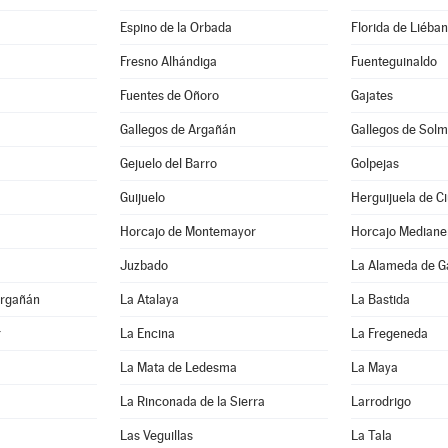
Espino de la Orbada
Florida de Liéba
Fresno Alhándiga
Fuenteguinaldo
Fuentes de Oñoro
Gajates
Gallegos de Argañán
Gallegos de Solm
Gejuelo del Barro
Golpejas
Guijuelo
Herguijuela de C
Horcajo de Montemayor
Horcajo Mediane
Juzbado
La Alameda de G
Argañán
La Atalaya
La Bastida
r
La Encina
La Fregeneda
La Mata de Ledesma
La Maya
La Rinconada de la Sierra
Larrodrigo
Las Veguillas
La Tala