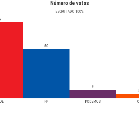
Número de votos
ESCRUTADO
100
%
7
50
9
OE
PP
PODEMOS
C