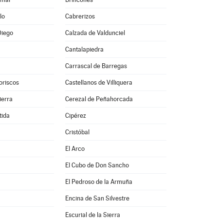
lo
Cabrerizos
Diego
Calzada de Valdunciel
Cantalapiedra
Carrascal de Barregas
oriscos
Castellanos de Villiquera
ierra
Cerezal de Peñahorcada
tida
Cipérez
Cristóbal
El Arco
El Cubo de Don Sancho
El Pedroso de la Armuña
Encina de San Silvestre
Escurial de la Sierra