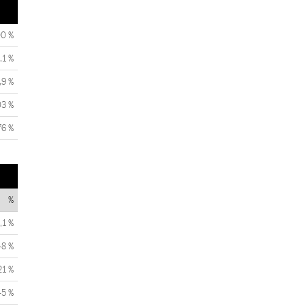
00 %
,1 %
,9 %
03 %
76 %
%
,1 %
48 %
21 %
45 %