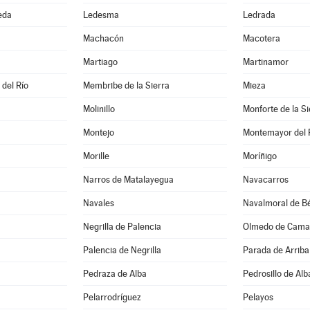
eda
Ledesma
Ledrada
Machacón
Macotera
Martiago
Martinamor
 del Río
Membribe de la Sierra
Mieza
Molinillo
Monforte de la Si
Montejo
Montemayor del 
Morille
Moríñigo
Narros de Matalayegua
Navacarros
Navales
Navalmoral de Bé
Negrilla de Palencia
Olmedo de Cama
Palencia de Negrilla
Parada de Arriba
Pedraza de Alba
Pedrosillo de Alb
Pelarrodríguez
Pelayos