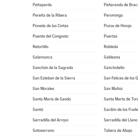
Peñaparda
Peñaranda de Bra
Pereña de la Ribera
Peromingo
Poveda de las Cintas
Pozos de Hinojo
Puente del Congosto
Puertas
Retortillo
Robleda
Salamanca
Saldeana
Sanchón de la Sagrada
Sanchotello
San Esteban de la Sierra
San Felices de los 
San Morales
San Muñoz
Santa María de Sando
Santa Marta de To
Santiz
Sardón de los Frail
Serradilla del Arroyo
Serradilla del Llano
Sotoserrano
Tabera de Abajo