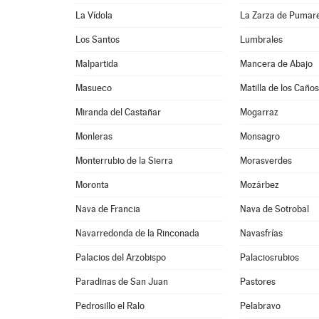
La Vídola
La Zarza de Pumar
Los Santos
Lumbrales
Malpartida
Mancera de Abajo
Masueco
Matilla de los Caños
Miranda del Castañar
Mogarraz
Monleras
Monsagro
Monterrubio de la Sierra
Morasverdes
Moronta
Mozárbez
Nava de Francia
Nava de Sotrobal
Navarredonda de la Rinconada
Navasfrías
Palacios del Arzobispo
Palaciosrubios
Paradinas de San Juan
Pastores
Pedrosillo el Ralo
Pelabravo