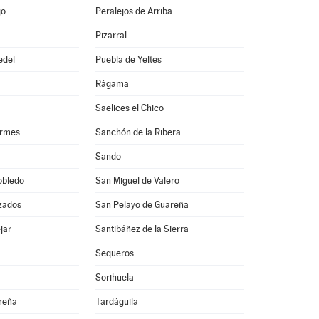
jo
Peralejos de Arriba
Pizarral
edel
Puebla de Yeltes
Rágama
Saelices el Chico
ormes
Sanchón de la Ribera
Sando
obledo
San Miguel de Valero
zados
San Pelayo de Guareña
jar
Santibáñez de la Sierra
Sequeros
Sorihuela
reña
Tardáguila