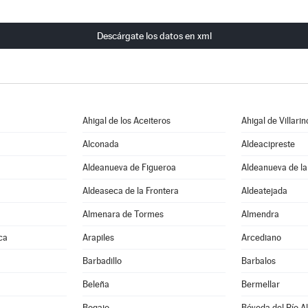
Descárgate los datos en xml
Ahigal de los Aceiteros
Ahigal de Villarin
Alconada
Aldeacipreste
Aldeanueva de Figueroa
Aldeanueva de la
Aldeaseca de la Frontera
Aldeatejada
Almenara de Tormes
Almendra
ca
Arapiles
Arcediano
Barbadillo
Barbalos
Beleña
Bermellar
Bogajo
Bóveda del Río A