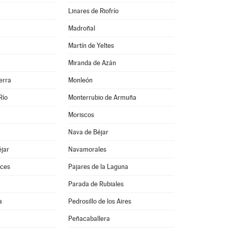
Linares de Riofrío
Madroñal
Martín de Yeltes
Miranda de Azán
erra
Monleón
Río
Monterrubio de Armuña
Moriscos
Nava de Béjar
jar
Navamorales
ces
Pajares de la Laguna
Parada de Rubiales
a
Pedrosillo de los Aires
Peñacaballera