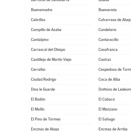
Buenamadre
Buenavista
Cabrillas
Calvarrasa de Abaj
Campillo de Azaba
Candelario
Cantalpino
Cantaracillo
Carrascal del Obispo
Casafranca
Castillejo de Martín Viejo
Castraz
Cerralbo
Cespedosa de Tor
Ciudad Rodrigo
Coca de Alba
Dios le Guarde
Doñinos de Ledes
El Bodón
El Cabaco
El Maíllo
El Manzano
El Pino de Tormes
El Sahugo
Encinas de Abajo
Encinas de Arriba