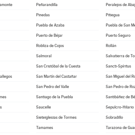
camonte
Peñarandilla
Peralejos de Aba
Pinedas
Pitiegua
Puebla de Azaba
Puebla de San M
Puerto de Béjar
Puerto Seguro
Robliza de Cojos
Rollán
Salmoral
Salvatierra de T
San Cristóbal de la Cuesta
Sancti-Spíritus
Gallegos
San Martín del Castañar
San Miguel del R
San Pedro del Valle
San Pedro de Ro
rmes
Santiago de la Puebla
Santibáñez de Bé
es
Saucelle
Sepulcro-Hilario
Sieteiglesias de Tormes
Sobradillo
Tamames
Tarazona de Gua