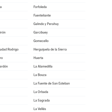
na
Forfoleda
Fuenteliante
Galindo y Perahuy
irón
Garcibuey
Gomecello
iudad Rodrigo
Herguijuela de la Sierra
ro
Huerta
ardón
La Alamedilla
La Bouza
La Fuente de San Esteban
La Orbada
La Sagrada
La Vellés