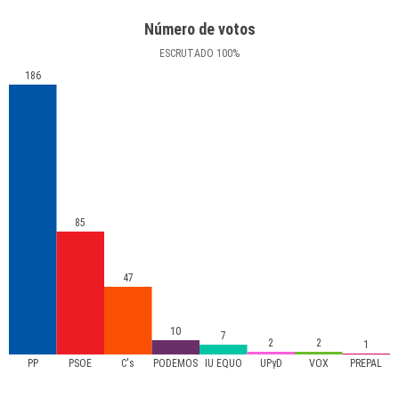
Número de votos
ESCRUTADO
100
%
186
85
47
10
7
2
2
1
PP
PSOE
C's
PODEMOS
IU EQUO
UPyD
VOX
PREPAL