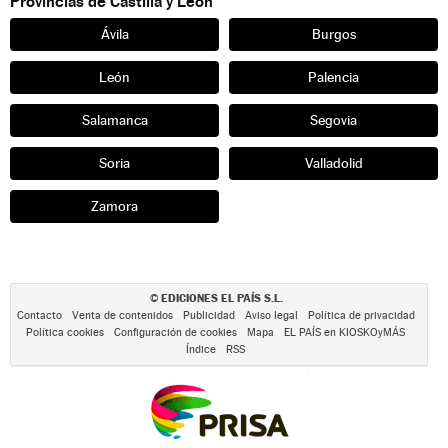
Provincias de Castilla y León
Ávila
Burgos
León
Palencia
Salamanca
Segovia
Soria
Valladolid
Zamora
EDICIONES EL PAÍS S.L.
©
Contacto
Venta de contenidos
Publicidad
Aviso legal
Política de privacidad
Política cookies
Configuración de cookies
Mapa
EL PAÍS en KIOSKOyMÁS
Índice
RSS