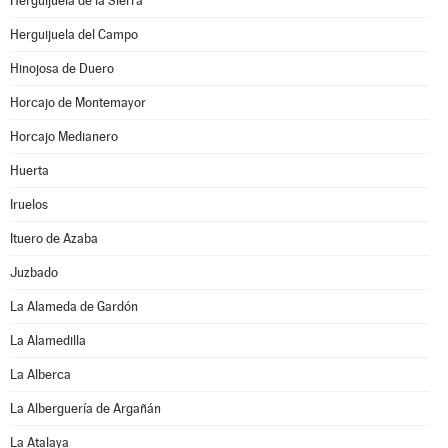
Herguijuela de la Sierra
Herguijuela del Campo
Hinojosa de Duero
Horcajo de Montemayor
Horcajo Medianero
Huerta
Iruelos
Ituero de Azaba
Juzbado
La Alameda de Gardón
La Alamedilla
La Alberca
La Alberguería de Argañán
La Atalaya