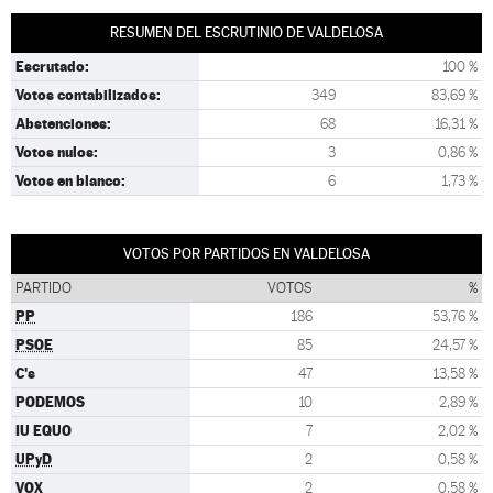
RESUMEN DEL ESCRUTINIO DE VALDELOSA
Escrutado:
100 %
Votos contabilizados:
349
83,69 %
Abstenciones:
68
16,31 %
Votos nulos:
3
0,86 %
Votos en blanco:
6
1,73 %
VOTOS POR PARTIDOS EN VALDELOSA
PARTIDO
VOTOS
%
PP
186
53,76 %
PSOE
85
24,57 %
C's
47
13,58 %
PODEMOS
10
2,89 %
IU EQUO
7
2,02 %
UPyD
2
0,58 %
VOX
2
0,58 %