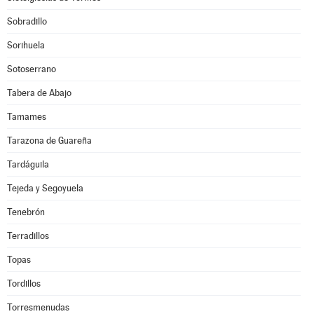
Sobradillo
Sorihuela
Sotoserrano
Tabera de Abajo
Tamames
Tarazona de Guareña
Tardáguila
Tejeda y Segoyuela
Tenebrón
Terradillos
Topas
Tordillos
Torresmenudas