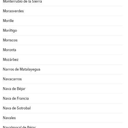
Monterrubio de la Sierra
Morasverdes
Morille
Moríñigo
Moriscos
Moronta
Mozárbez
Narros de Matalayegua
Navacarros
Nava de Béjar
Nava de Francia
Nava de Sotrobal
Navales
Navalmoral de Béjar