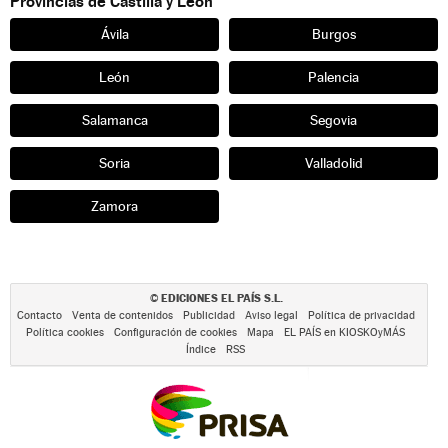
Provincias de Castilla y León
Ávila
Burgos
León
Palencia
Salamanca
Segovia
Soria
Valladolid
Zamora
EDICIONES EL PAÍS S.L.
©
Contacto
Venta de contenidos
Publicidad
Aviso legal
Política de privacidad
Política cookies
Configuración de cookies
Mapa
EL PAÍS en KIOSKOyMÁS
Índice
RSS