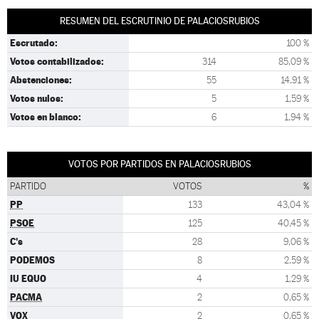
RESUMEN DEL ESCRUTINIO DE PALACIOSRUBIOS
Escrutado:
100 %
Votos contabilizados:
314
85,09 %
Abstenciones:
55
14,91 %
Votos nulos:
5
1,59 %
Votos en blanco:
6
1,94 %
VOTOS POR PARTIDOS EN PALACIOSRUBIOS
PARTIDO
VOTOS
%
PP
133
43,04 %
PSOE
125
40,45 %
C's
28
9,06 %
PODEMOS
8
2,59 %
IU EQUO
4
1,29 %
PACMA
2
0,65 %
VOX
2
0,65 %