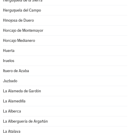
Herguijuela de la Sierra
Herguijuela del Campo
Hinojosa de Duero
Horcajo de Montemayor
Horcajo Medianero
Huerta
Iruelos
Ituero de Azaba
Juzbado
La Alameda de Gardón
La Alamedilla
La Alberca
La Alberguería de Argañán
La Atalaya