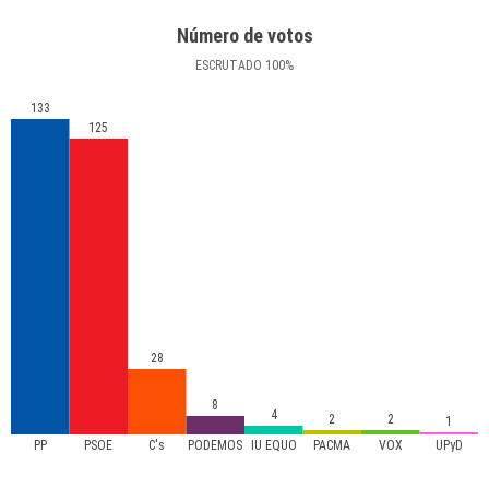
Número de votos
ESCRUTADO
100
%
133
125
28
8
4
2
2
1
PP
PSOE
C's
PODEMOS
IU EQUO
PACMA
VOX
UPyD