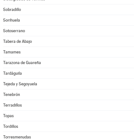
Sobradillo
Sorihuela
Sotoserrano
Tabera de Abajo
Tamames
Tarazona de Guareña
Tardáguila
Tejeda y Segoyuela
Tenebrón
Terradillos
Topas
Tordillos
Torresmenudas