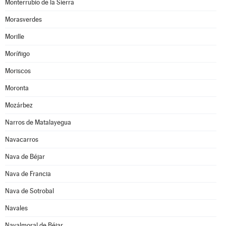
Monterrubio de la Sierra
Morasverdes
Morille
Moríñigo
Moriscos
Moronta
Mozárbez
Narros de Matalayegua
Navacarros
Nava de Béjar
Nava de Francia
Nava de Sotrobal
Navales
Navalmoral de Béjar