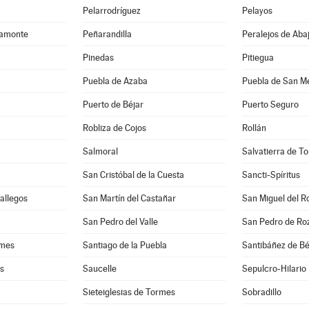
Pelarrodríguez
Pelayos
camonte
Peñarandilla
Peralejos de Aba
Pinedas
Pitiegua
Puebla de Azaba
Puebla de San M
Puerto de Béjar
Puerto Seguro
Robliza de Cojos
Rollán
Salmoral
Salvatierra de T
San Cristóbal de la Cuesta
Sancti-Spíritus
Gallegos
San Martín del Castañar
San Miguel del R
San Pedro del Valle
San Pedro de Ro
rmes
Santiago de la Puebla
Santibáñez de Bé
es
Saucelle
Sepulcro-Hilario
Sieteiglesias de Tormes
Sobradillo