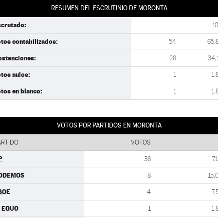
RESUMEN DEL ESCRUTINIO DE MORONTA
scrutado:
1
tos contabilizados:
54
65,
bstenciones:
28
34,
tos nulos:
1
1,
tos en blanco:
1
1,
VOTOS POR PARTIDOS EN MORONTA
ARTIDO
VOTOS
P
38
71
ODEMOS
8
15,
SOE
4
7,
U EQUO
1
1,