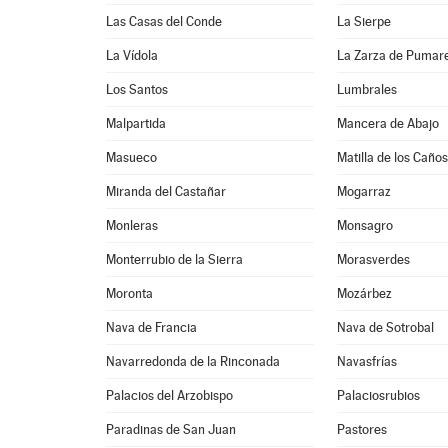
Las Casas del Conde
La Sierpe
La Vídola
La Zarza de Pumar
Los Santos
Lumbrales
Malpartida
Mancera de Abajo
Masueco
Matilla de los Caños
Miranda del Castañar
Mogarraz
Monleras
Monsagro
Monterrubio de la Sierra
Morasverdes
Moronta
Mozárbez
Nava de Francia
Nava de Sotrobal
Navarredonda de la Rinconada
Navasfrías
Palacios del Arzobispo
Palaciosrubios
Paradinas de San Juan
Pastores