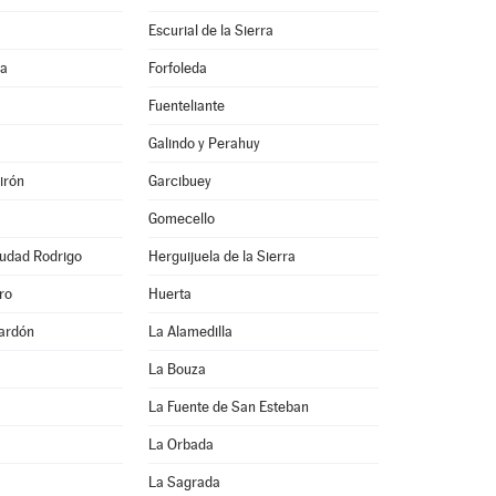
Escurial de la Sierra
na
Forfoleda
Fuenteliante
Galindo y Perahuy
irón
Garcibuey
Gomecello
iudad Rodrigo
Herguijuela de la Sierra
ro
Huerta
ardón
La Alamedilla
La Bouza
La Fuente de San Esteban
La Orbada
La Sagrada