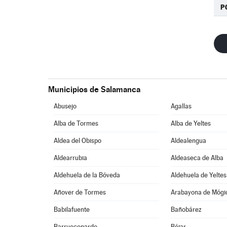
P
Municipios de Salamanca
Abusejo
Agallas
Alba de Tormes
Alba de Yeltes
Aldea del Obispo
Aldealengua
Aldearrubia
Aldeaseca de Alba
Aldehuela de la Bóveda
Aldehuela de Yeltes
Añover de Tormes
Arabayona de Mógi
Babilafuente
Bañobárez
Barruecopardo
Béjar