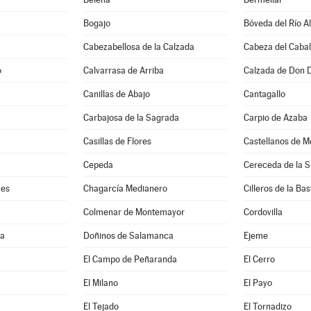
Bogajo
Bóveda del Río A
Cabezabellosa de la Calzada
Cabeza del Cabal
o
Calvarrasa de Arriba
Calzada de Don 
Canillas de Abajo
Cantagallo
Carbajosa de la Sagrada
Carpio de Azaba
Casillas de Flores
Castellanos de M
Cepeda
Cereceda de la S
mes
Chagarcía Medianero
Cilleros de la Bas
Colmenar de Montemayor
Cordovilla
ma
Doñinos de Salamanca
Ejeme
El Campo de Peñaranda
El Cerro
El Milano
El Payo
El Tejado
El Tornadizo