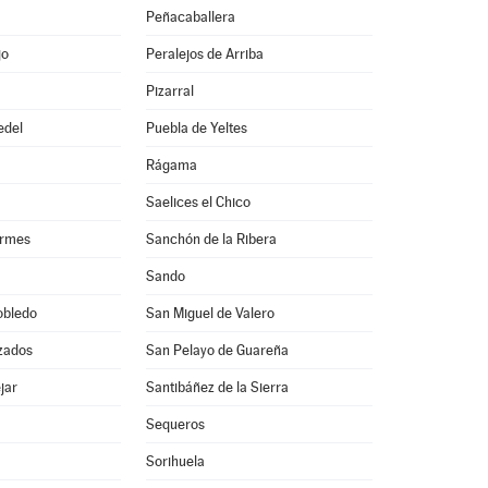
Peñacaballera
jo
Peralejos de Arriba
Pizarral
edel
Puebla de Yeltes
Rágama
Saelices el Chico
ormes
Sanchón de la Ribera
Sando
obledo
San Miguel de Valero
zados
San Pelayo de Guareña
jar
Santibáñez de la Sierra
Sequeros
Sorihuela