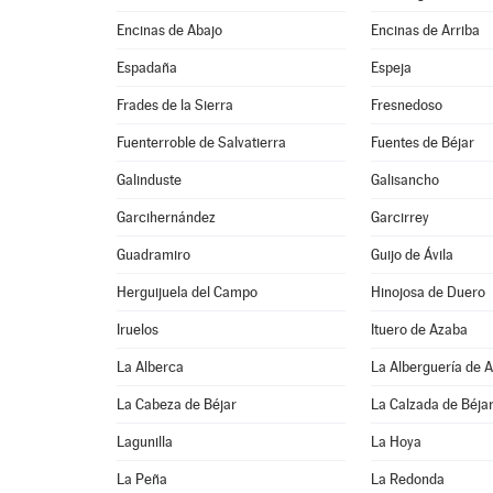
Encinas de Abajo
Encinas de Arriba
Espadaña
Espeja
Frades de la Sierra
Fresnedoso
Fuenterroble de Salvatierra
Fuentes de Béjar
Galinduste
Galisancho
Garcihernández
Garcirrey
Guadramiro
Guijo de Ávila
Herguijuela del Campo
Hinojosa de Duero
Iruelos
Ituero de Azaba
La Alberca
La Alberguería de 
La Cabeza de Béjar
La Calzada de Béja
Lagunilla
La Hoya
La Peña
La Redonda