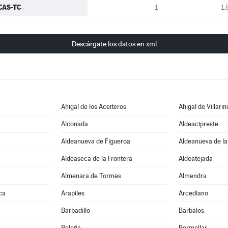
CAS-TC
1
1,
Descárgate los datos en xml
Ahigal de los Aceiteros
Ahigal de Villarin
Alconada
Aldeacipreste
Aldeanueva de Figueroa
Aldeanueva de la
Aldeaseca de la Frontera
Aldeatejada
Almenara de Tormes
Almendra
ca
Arapiles
Arcediano
Barbadillo
Barbalos
Beleña
Bermellar