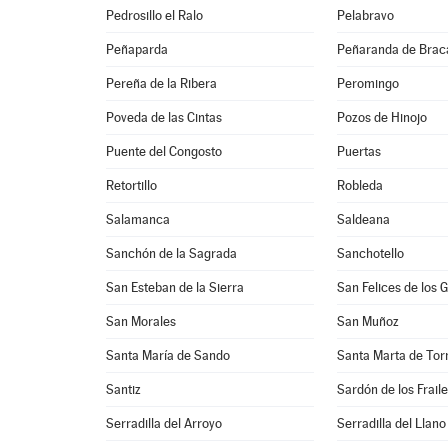
Pedrosillo el Ralo
Pelabravo
Peñaparda
Peñaranda de Bra
Pereña de la Ribera
Peromingo
Poveda de las Cintas
Pozos de Hinojo
Puente del Congosto
Puertas
Retortillo
Robleda
Salamanca
Saldeana
Sanchón de la Sagrada
Sanchotello
San Esteban de la Sierra
San Felices de los 
San Morales
San Muñoz
Santa María de Sando
Santa Marta de To
Santiz
Sardón de los Frail
Serradilla del Arroyo
Serradilla del Llano