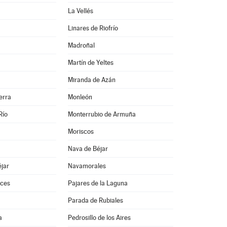
La Vellés
Linares de Riofrío
Madroñal
Martín de Yeltes
Miranda de Azán
erra
Monleón
Río
Monterrubio de Armuña
Moriscos
Nava de Béjar
jar
Navamorales
ces
Pajares de la Laguna
Parada de Rubiales
a
Pedrosillo de los Aires