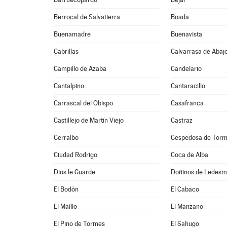
Berrocal de Salvatierra
Boada
Buenamadre
Buenavista
Cabrillas
Calvarrasa de Abaj
Campillo de Azaba
Candelario
Cantalpino
Cantaracillo
Carrascal del Obispo
Casafranca
Castillejo de Martín Viejo
Castraz
Cerralbo
Cespedosa de Tor
Ciudad Rodrigo
Coca de Alba
Dios le Guarde
Doñinos de Ledes
El Bodón
El Cabaco
El Maíllo
El Manzano
El Pino de Tormes
El Sahugo