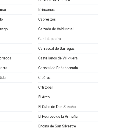
lmar
Brincones
lo
Cabrerizos
Diego
Calzada de Valdunciel
Cantalapiedra
Carrascal de Barregas
oriscos
Castellanos de Villiquera
ierra
Cerezal de Peñahorcada
tida
Cipérez
Cristóbal
El Arco
El Cubo de Don Sancho
El Pedroso de la Armuña
Encina de San Silvestre