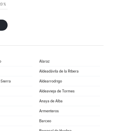
89 %
o
Alaraz
Aldeadávila de la Ribera
 Sierra
Aldearrodrigo
Aldeavieja de Tormes
Anaya de Alba
Armenteros
Barceo
Berrocal de Huebra