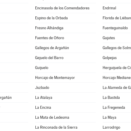
Encinasola de los Comendadores
Endrinal
Espino de la Orbada
Florida de Liéba
Fresno Alhándiga
Fuenteguinaldo
Fuentes de Oñoro
Gajates
Gallegos de Argañán
Gallegos de Solm
Gejuelo del Barro
Golpejas
Guijuelo
Herguijuela de C
Horcajo de Montemayor
Horcajo Mediane
Juzbado
La Alameda de G
Argañán
La Atalaya
La Bastida
r
La Encina
La Fregeneda
La Mata de Ledesma
La Maya
La Rinconada de la Sierra
Larrodrigo