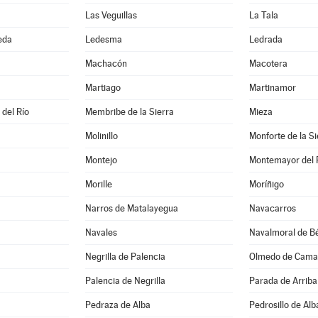
Las Veguillas
La Tala
eda
Ledesma
Ledrada
Machacón
Macotera
Martiago
Martinamor
 del Río
Membribe de la Sierra
Mieza
Molinillo
Monforte de la Si
Montejo
Montemayor del 
Morille
Moríñigo
Narros de Matalayegua
Navacarros
Navales
Navalmoral de Bé
Negrilla de Palencia
Olmedo de Cama
Palencia de Negrilla
Parada de Arriba
Pedraza de Alba
Pedrosillo de Alb