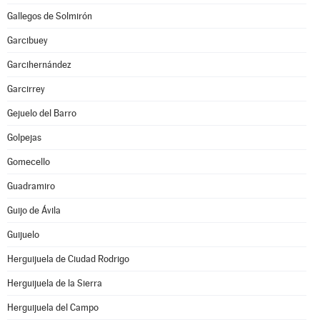
Gallegos de Solmirón
Garcibuey
Garcihernández
Garcirrey
Gejuelo del Barro
Golpejas
Gomecello
Guadramiro
Guijo de Ávila
Guijuelo
Herguijuela de Ciudad Rodrigo
Herguijuela de la Sierra
Herguijuela del Campo