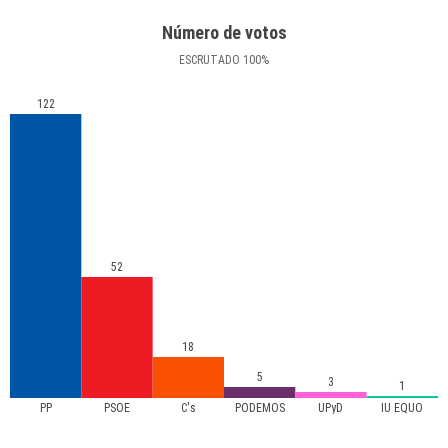
Número de votos
ESCRUTADO
100
%
122
52
18
5
3
1
PP
PSOE
C's
PODEMOS
UPyD
IU EQUO