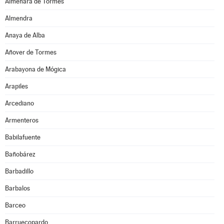
Almenara de Tormes
Almendra
Anaya de Alba
Añover de Tormes
Arabayona de Mógica
Arapiles
Arcediano
Armenteros
Babilafuente
Bañobárez
Barbadillo
Barbalos
Barceo
Barruecopardo