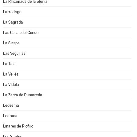
La Rinconada de la Sierra
Larrodrigo
La Sagrada
Las Casas del Conde
La Sierpe
Las Veguillas
La Tala
La Vellés
La Vídola
La Zarza de Pumareda
Ledesma
Ledrada
Linares de Riofrío
Los Santos