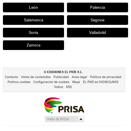
León
Palencia
Salamanca
Segovia
Soria
Valladolid
Zamora
EDICIONES EL PAÍS S.L.
©
Contacto
Venta de contenidos
Publicidad
Aviso legal
Política de privacidad
Política cookies
Configuración de cookies
Mapa
EL PAÍS en KIOSKOyMÁS
Índice
RSS