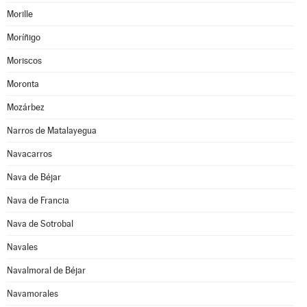
Morille
Moríñigo
Moriscos
Moronta
Mozárbez
Narros de Matalayegua
Navacarros
Nava de Béjar
Nava de Francia
Nava de Sotrobal
Navales
Navalmoral de Béjar
Navamorales