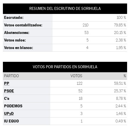
RESUMEN DEL ESCRUTINIO DE SORIHUELA
Escrutado:
100 %
Votos contabilizados:
210
79,85 %
Abstenciones:
53
20,15 %
Votos nulos:
5
2,38 %
Votos en blanco:
4
1,95 %
VOTOS POR PARTIDOS EN SORIHUELA
PARTIDO
VOTOS
%
PP
122
59,51 %
PSOE
52
25,37 %
C's
18
8,78 %
PODEMOS
5
2,44 %
UPyD
3
1,46 %
IU EQUO
1
0,49 %