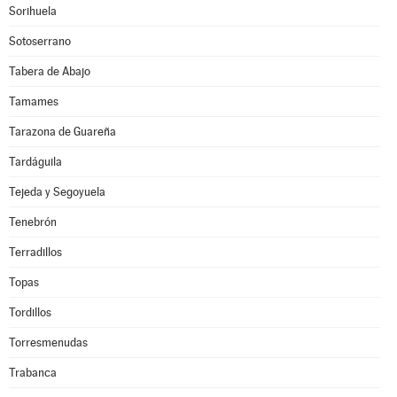
Sorihuela
Sotoserrano
Tabera de Abajo
Tamames
Tarazona de Guareña
Tardáguila
Tejeda y Segoyuela
Tenebrón
Terradillos
Topas
Tordillos
Torresmenudas
Trabanca