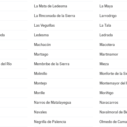
La Mata de Ledesma
La Maya
La Rinconada de la Sierra
Larrodrigo
Las Veguillas
La Tala
eda
Ledesma
Ledrada
Machacón
Macotera
Martiago
Martinamor
 del Río
Membribe de la Sierra
Mieza
Molinillo
Monforte de la Si
Montejo
Montemayor del 
Morille
Moríñigo
Narros de Matalayegua
Navacarros
Navales
Navalmoral de Bé
Negrilla de Palencia
Olmedo de Cama