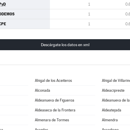
PyD
1
0,
ODEMOS
1
0,
CPE
1
0,
Descárgate los datos en xml
Ahigal de los Aceiteros
Ahigal de Villarin
Alconada
Aldeacipreste
Aldeanueva de Figueroa
Aldeanueva de la
Aldeaseca de la Frontera
Aldeatejada
Almenara de Tormes
Almendra
ca
Arapiles
Arcediano