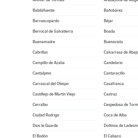
Babilafuente
Bañobárez
Barruecopardo
Béjar
Berrocal de Salvatierra
Boada
Buenamadre
Buenavista
Cabrillas
Calvarrasa de Abaj
Campillo de Azaba
Candelario
Cantalpino
Cantaracillo
Carrascal del Obispo
Casafranca
Castillejo de Martín Viejo
Castraz
Cerralbo
Cespedosa de Tor
Ciudad Rodrigo
Coca de Alba
Dios le Guarde
Doñinos de Ledes
El Bodón
El Cabaco