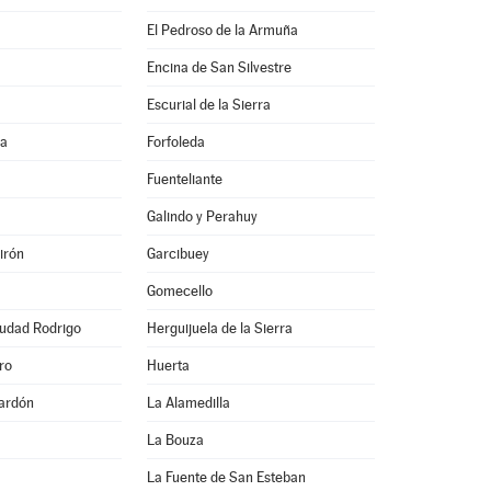
El Pedroso de la Armuña
Encina de San Silvestre
Escurial de la Sierra
na
Forfoleda
Fuenteliante
Galindo y Perahuy
irón
Garcibuey
Gomecello
iudad Rodrigo
Herguijuela de la Sierra
ro
Huerta
ardón
La Alamedilla
La Bouza
La Fuente de San Esteban