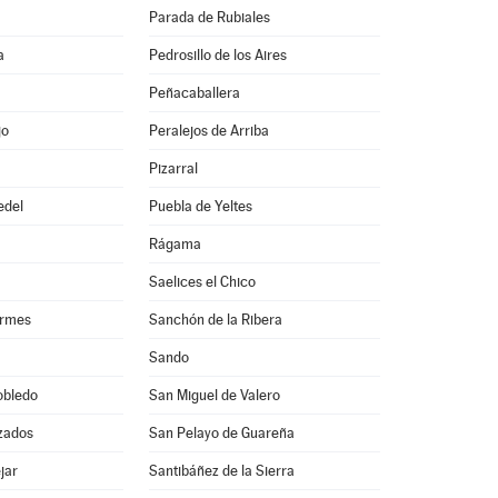
Parada de Rubiales
a
Pedrosillo de los Aires
Peñacaballera
jo
Peralejos de Arriba
Pizarral
edel
Puebla de Yeltes
Rágama
Saelices el Chico
ormes
Sanchón de la Ribera
Sando
obledo
San Miguel de Valero
zados
San Pelayo de Guareña
jar
Santibáñez de la Sierra