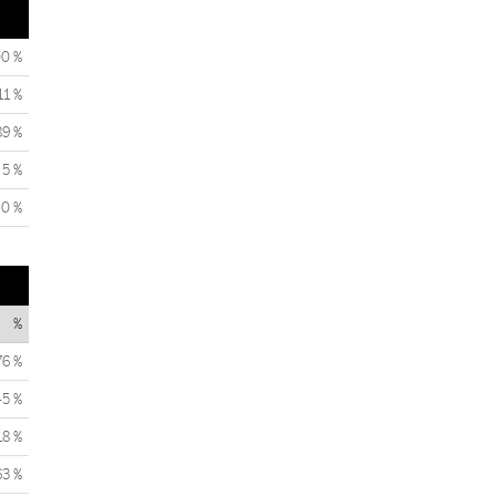
00 %
11 %
89 %
5 %
0 %
%
76 %
45 %
18 %
63 %