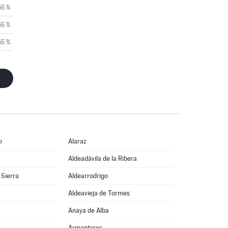
66 %
66 %
66 %
o
Alaraz
Aldeadávila de la Ribera
 Sierra
Aldearrodrigo
Aldeavieja de Tormes
Anaya de Alba
Armenteros