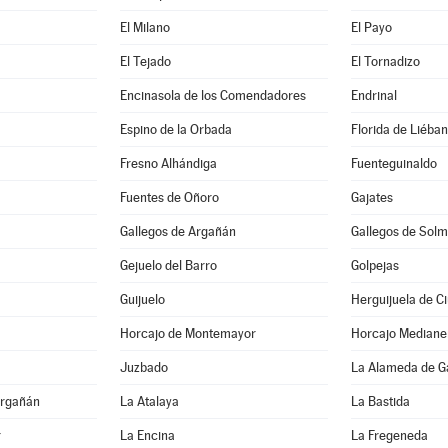
El Milano
El Payo
El Tejado
El Tornadizo
Encinasola de los Comendadores
Endrinal
Espino de la Orbada
Florida de Liéba
Fresno Alhándiga
Fuenteguinaldo
Fuentes de Oñoro
Gajates
Gallegos de Argañán
Gallegos de Solm
Gejuelo del Barro
Golpejas
Guijuelo
Herguijuela de C
Horcajo de Montemayor
Horcajo Mediane
Juzbado
La Alameda de G
Argañán
La Atalaya
La Bastida
r
La Encina
La Fregeneda