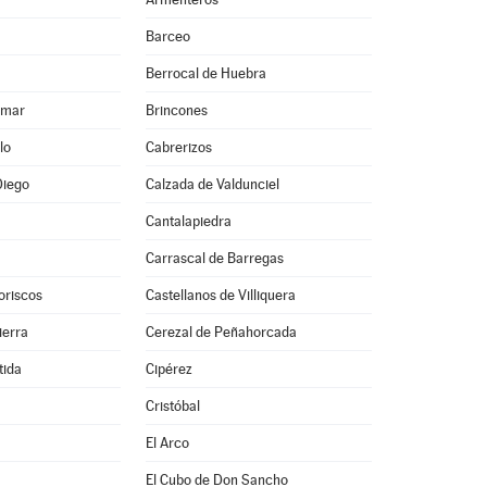
Barceo
Berrocal de Huebra
lmar
Brincones
lo
Cabrerizos
Diego
Calzada de Valdunciel
Cantalapiedra
Carrascal de Barregas
oriscos
Castellanos de Villiquera
ierra
Cerezal de Peñahorcada
tida
Cipérez
Cristóbal
El Arco
El Cubo de Don Sancho