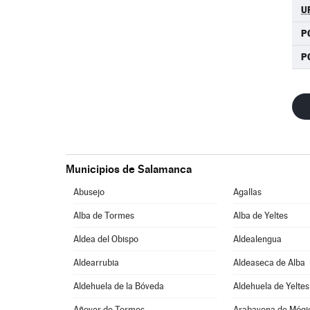
U
P
P
Municipios de Salamanca
Abusejo
Agallas
Alba de Tormes
Alba de Yeltes
Aldea del Obispo
Aldealengua
Aldearrubia
Aldeaseca de Alba
Aldehuela de la Bóveda
Aldehuela de Yeltes
Añover de Tormes
Arabayona de Mógi