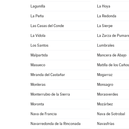
Lagunilla
La Hoya
La Peña
La Redonda
Las Casas del Conde
La Sierpe
La Vídola
La Zarza de Pumar
Los Santos
Lumbrales
Malpartida
Mancera de Abajo
Masueco
Matilla de los Caños
Miranda del Castañar
Mogarraz
Monleras
Monsagro
Monterrubio de la Sierra
Morasverdes
Moronta
Mozárbez
Nava de Francia
Nava de Sotrobal
Navarredonda de la Rinconada
Navasfrías