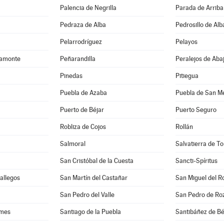
Palencia de Negrilla
Parada de Arriba
Pedraza de Alba
Pedrosillo de Alb
Pelarrodríguez
Pelayos
camonte
Peñarandilla
Peralejos de Aba
Pinedas
Pitiegua
Puebla de Azaba
Puebla de San M
Puerto de Béjar
Puerto Seguro
Robliza de Cojos
Rollán
Salmoral
Salvatierra de T
San Cristóbal de la Cuesta
Sancti-Spíritus
Gallegos
San Martín del Castañar
San Miguel del R
San Pedro del Valle
San Pedro de Ro
rmes
Santiago de la Puebla
Santibáñez de Bé