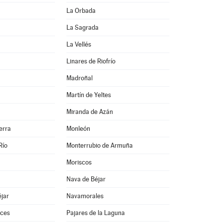
La Orbada
La Sagrada
La Vellés
Linares de Riofrío
Madroñal
Martín de Yeltes
Miranda de Azán
erra
Monleón
Río
Monterrubio de Armuña
Moriscos
Nava de Béjar
jar
Navamorales
ces
Pajares de la Laguna