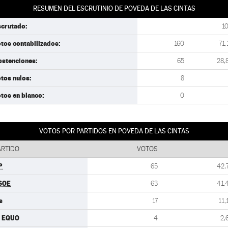
RESUMEN DEL ESCRUTINIO DE POVEDA DE LAS CINTAS
scrutado:
1
tos contabilizados:
160
71,
bstenciones:
65
28,
tos nulos:
8
tos en blanco:
0
VOTOS POR PARTIDOS EN POVEDA DE LAS CINTAS
ARTIDO
VOTOS
P
65
42,
SOE
63
41,
s
17
11,
U EQUO
4
2,