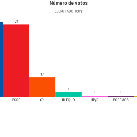
Número de votos
ESCRUTADO
100
%
63
17
4
1
1
PSOE
C's
IU EQUO
UPyD
PODEMOS