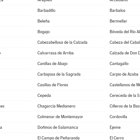
Barbadillo
Barbalos
Beleña
Bermellar
Bogajo
Bóveda del Río A
Cabezabellosa de la Calzada
Cabeza del Cabal
o
Calvarrasa de Arriba
Calzada de Don 
Canillas de Abajo
Cantagallo
Carbajosa de la Sagrada
Carpio de Azaba
Casillas de Flores
Castellanos de M
Cepeda
Cereceda de la S
mes
Chagarcía Medianero
Cilleros de la Bas
Colmenar de Montemayor
Cordovilla
ma
Doñinos de Salamanca
Ejeme
El Campo de Peñaranda
El Cerro