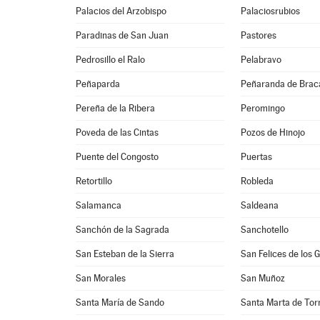
Palacios del Arzobispo
Palaciosrubios
Paradinas de San Juan
Pastores
Pedrosillo el Ralo
Pelabravo
Peñaparda
Peñaranda de Bra
Pereña de la Ribera
Peromingo
Poveda de las Cintas
Pozos de Hinojo
Puente del Congosto
Puertas
Retortillo
Robleda
Salamanca
Saldeana
Sanchón de la Sagrada
Sanchotello
San Esteban de la Sierra
San Felices de los 
San Morales
San Muñoz
Santa María de Sando
Santa Marta de To