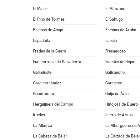
El Maíllo
El Manzano
El Pino de Tormes
El Sahugo
Encinas de Abajo
Encinas de Arriba
Espadaña
Espeja
Frades de la Sierra
Fresnedoso
Fuenterroble de Salvatierra
Fuentes de Béjar
Galinduste
Galisancho
Garcihernández
Garcirrey
Guadramiro
Guijo de Ávila
Herguijuela del Campo
Hinojosa de Duero
Iruelos
Ituero de Azaba
La Alberca
La Alberguería de 
La Cabeza de Béjar
La Calzada de Béja