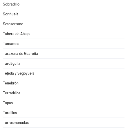
Sobradillo
Sorihuela
Sotoserrano
Tabera de Abajo
Tamames
Tarazona de Guareña
Tardáguila
Tejeda y Segoyuela
Tenebrón
Terradillos
Topas
Tordillos
Torresmenudas