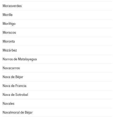
Morasverdes
Morille
Moríñigo
Moriscos
Moronta
Mozárbez
Narros de Matalayegua
Navacarros
Nava de Béjar
Nava de Francia
Nava de Sotrobal
Navales
Navalmoral de Béjar