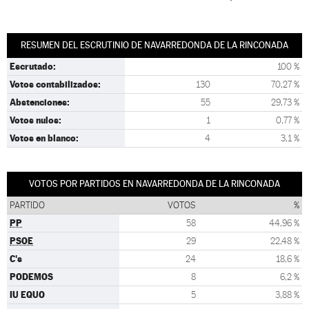
RESUMEN DEL ESCRUTINIO DE NAVARREDONDA DE LA RINCONADA
Escrutado:
100 %
Votos contabilizados:
130
70,27 %
Abstenciones:
55
29,73 %
Votos nulos:
1
0,77 %
Votos en blanco:
4
3,1 %
VOTOS POR PARTIDOS EN NAVARREDONDA DE LA RINCONADA
PARTIDO
VOTOS
%
PP
58
44,96 %
PSOE
29
22,48 %
C's
24
18,6 %
PODEMOS
8
6,2 %
IU EQUO
5
3,88 %