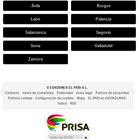
Ávila
Burgos
León
Palencia
Salamanca
Segovia
Soria
Valladolid
Zamora
EDICIONES EL PAÍS S.L.
©
Contacto
Venta de contenidos
Publicidad
Aviso legal
Política de privacidad
Política cookies
Configuración de cookies
Mapa
EL PAÍS en KIOSKOyMÁS
Índice
RSS