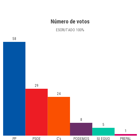
Número de votos
ESCRUTADO
100
%
58
29
24
8
5
1
PP
PSOE
C's
PODEMOS
IU EQUO
PREPAL