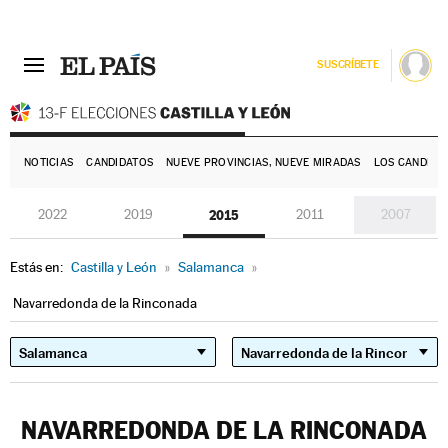
SUSCRÍBETE
E
NOTICIAS
CANDIDATOS
NUEVE PROVINCIAS, NUEVE MIRADAS
LOS CANDIDA
2022
2019
2015
2011
2007
Estás en:
Castilla y León
»
Salamanca
»
Navarredonda de la Rinconada
NAVARREDONDA DE LA RINCONADA