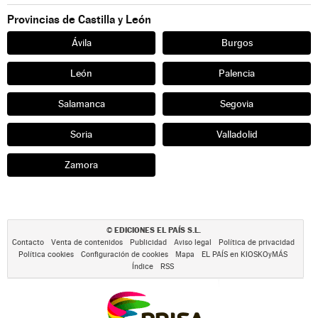
Provincias de Castilla y León
Ávila
Burgos
León
Palencia
Salamanca
Segovia
Soria
Valladolid
Zamora
EDICIONES EL PAÍS S.L.
©
Contacto
Venta de contenidos
Publicidad
Aviso legal
Política de privacidad
Política cookies
Configuración de cookies
Mapa
EL PAÍS en KIOSKOyMÁS
Índice
RSS