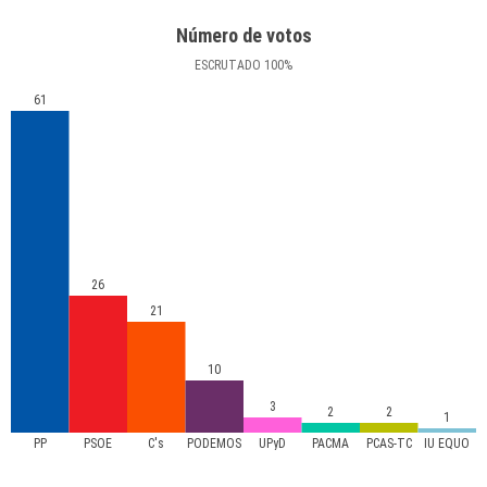
Número de votos
ESCRUTADO
100
%
61
26
21
10
3
2
2
1
PP
PSOE
C's
PODEMOS
UPyD
PACMA
PCAS-TC
IU EQUO