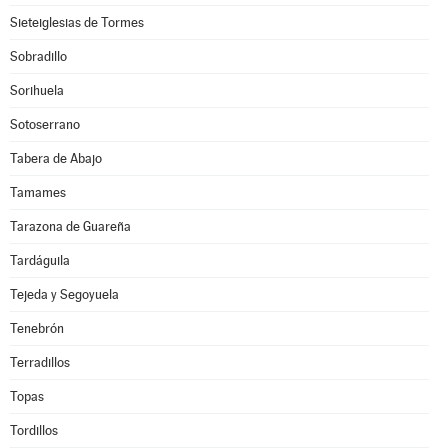
Sieteiglesias de Tormes
Sobradillo
Sorihuela
Sotoserrano
Tabera de Abajo
Tamames
Tarazona de Guareña
Tardáguila
Tejeda y Segoyuela
Tenebrón
Terradillos
Topas
Tordillos