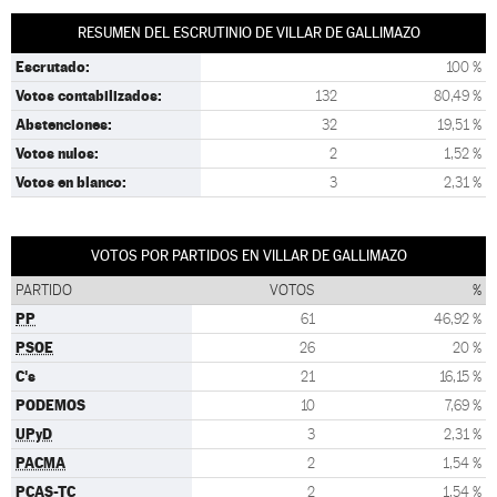
RESUMEN DEL ESCRUTINIO DE VILLAR DE GALLIMAZO
Escrutado:
100 %
Votos contabilizados:
132
80,49 %
Abstenciones:
32
19,51 %
Votos nulos:
2
1,52 %
Votos en blanco:
3
2,31 %
VOTOS POR PARTIDOS EN VILLAR DE GALLIMAZO
PARTIDO
VOTOS
%
PP
61
46,92 %
PSOE
26
20 %
C's
21
16,15 %
PODEMOS
10
7,69 %
UPyD
3
2,31 %
PACMA
2
1,54 %
PCAS-TC
2
1,54 %