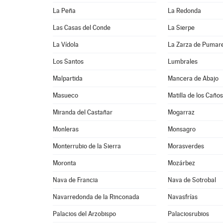
La Peña
La Redonda
Las Casas del Conde
La Sierpe
La Vídola
La Zarza de Pumar
Los Santos
Lumbrales
Malpartida
Mancera de Abajo
Masueco
Matilla de los Caños
Miranda del Castañar
Mogarraz
Monleras
Monsagro
Monterrubio de la Sierra
Morasverdes
Moronta
Mozárbez
Nava de Francia
Nava de Sotrobal
Navarredonda de la Rinconada
Navasfrías
Palacios del Arzobispo
Palaciosrubios