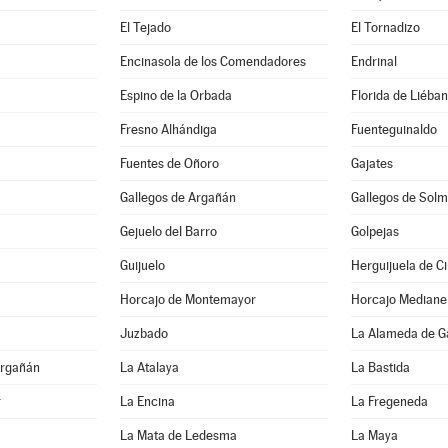
El Tejado
El Tornadizo
Encinasola de los Comendadores
Endrinal
Espino de la Orbada
Florida de Liéba
Fresno Alhándiga
Fuenteguinaldo
Fuentes de Oñoro
Gajates
Gallegos de Argañán
Gallegos de Solm
Gejuelo del Barro
Golpejas
Guijuelo
Herguijuela de C
Horcajo de Montemayor
Horcajo Mediane
Juzbado
La Alameda de G
Argañán
La Atalaya
La Bastida
r
La Encina
La Fregeneda
La Mata de Ledesma
La Maya