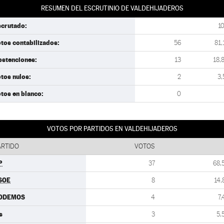
RESUMEN DEL ESCRUTINIO DE VALDEHIJADEROS
scrutado:
1
tos contabilizados:
56
81,
bstenciones:
13
18,
tos nulos:
2
3,
tos en blanco:
0
VOTOS POR PARTIDOS EN VALDEHIJADEROS
ARTIDO
VOTOS
P
37
68,
SOE
8
14,
ODEMOS
4
7,
s
3
5,