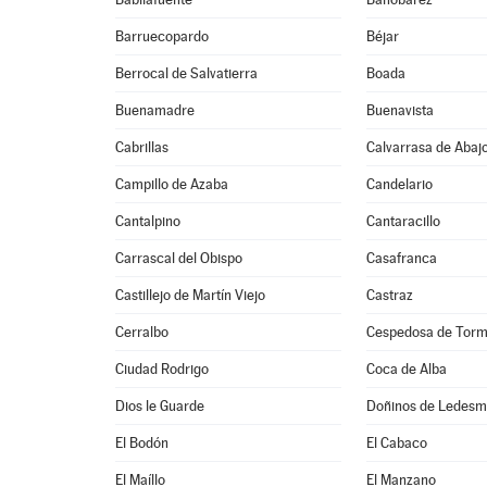
Barruecopardo
Béjar
Berrocal de Salvatierra
Boada
Buenamadre
Buenavista
Cabrillas
Calvarrasa de Abaj
Campillo de Azaba
Candelario
Cantalpino
Cantaracillo
Carrascal del Obispo
Casafranca
Castillejo de Martín Viejo
Castraz
Cerralbo
Cespedosa de Tor
Ciudad Rodrigo
Coca de Alba
Dios le Guarde
Doñinos de Ledes
El Bodón
El Cabaco
El Maíllo
El Manzano