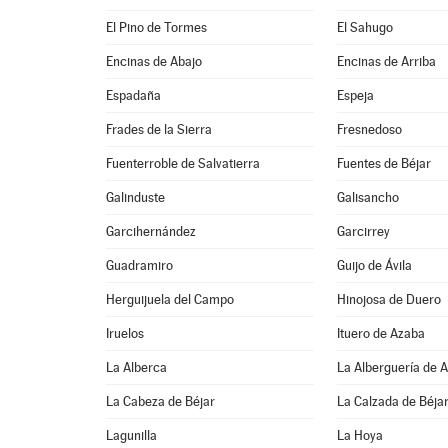
El Pino de Tormes
El Sahugo
Encinas de Abajo
Encinas de Arriba
Espadaña
Espeja
Frades de la Sierra
Fresnedoso
Fuenterroble de Salvatierra
Fuentes de Béjar
Galinduste
Galisancho
Garcihernández
Garcirrey
Guadramiro
Guijo de Ávila
Herguijuela del Campo
Hinojosa de Duero
Iruelos
Ituero de Azaba
La Alberca
La Alberguería de 
La Cabeza de Béjar
La Calzada de Béja
Lagunilla
La Hoya