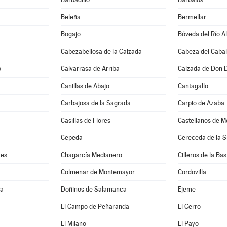
Beleña
Bermellar
Bogajo
Bóveda del Río A
Cabezabellosa de la Calzada
Cabeza del Cabal
o
Calvarrasa de Arriba
Calzada de Don 
Canillas de Abajo
Cantagallo
Carbajosa de la Sagrada
Carpio de Azaba
Casillas de Flores
Castellanos de M
Cepeda
Cereceda de la S
mes
Chagarcía Medianero
Cilleros de la Bas
Colmenar de Montemayor
Cordovilla
ma
Doñinos de Salamanca
Ejeme
El Campo de Peñaranda
El Cerro
El Milano
El Payo