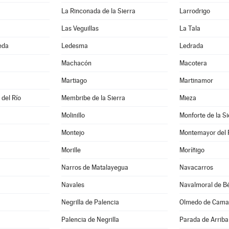
La Rinconada de la Sierra
Larrodrigo
Las Veguillas
La Tala
eda
Ledesma
Ledrada
Machacón
Macotera
Martiago
Martinamor
 del Río
Membribe de la Sierra
Mieza
Molinillo
Monforte de la Si
Montejo
Montemayor del 
Morille
Moríñigo
Narros de Matalayegua
Navacarros
Navales
Navalmoral de Bé
Negrilla de Palencia
Olmedo de Cama
Palencia de Negrilla
Parada de Arriba