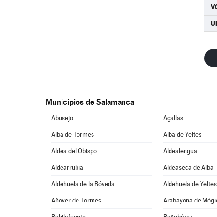
V
U
Municipios de Salamanca
Abusejo
Agallas
Alba de Tormes
Alba de Yeltes
Aldea del Obispo
Aldealengua
Aldearrubia
Aldeaseca de Alba
Aldehuela de la Bóveda
Aldehuela de Yeltes
Añover de Tormes
Arabayona de Mógi
Babilafuente
Bañobárez