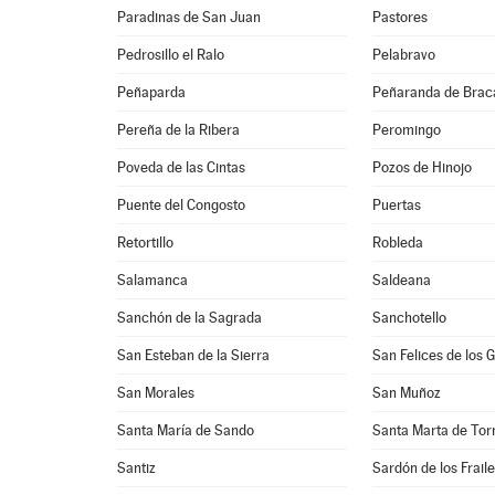
Paradinas de San Juan
Pastores
Pedrosillo el Ralo
Pelabravo
Peñaparda
Peñaranda de Bra
Pereña de la Ribera
Peromingo
Poveda de las Cintas
Pozos de Hinojo
Puente del Congosto
Puertas
Retortillo
Robleda
Salamanca
Saldeana
Sanchón de la Sagrada
Sanchotello
San Esteban de la Sierra
San Felices de los 
San Morales
San Muñoz
Santa María de Sando
Santa Marta de To
Santiz
Sardón de los Frail