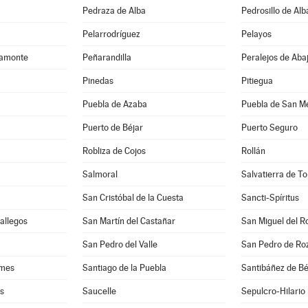
Pedraza de Alba
Pedrosillo de Alb
Pelarrodríguez
Pelayos
camonte
Peñarandilla
Peralejos de Aba
Pinedas
Pitiegua
Puebla de Azaba
Puebla de San M
Puerto de Béjar
Puerto Seguro
Robliza de Cojos
Rollán
Salmoral
Salvatierra de T
San Cristóbal de la Cuesta
Sancti-Spíritus
Gallegos
San Martín del Castañar
San Miguel del R
San Pedro del Valle
San Pedro de Ro
rmes
Santiago de la Puebla
Santibáñez de Bé
es
Saucelle
Sepulcro-Hilario