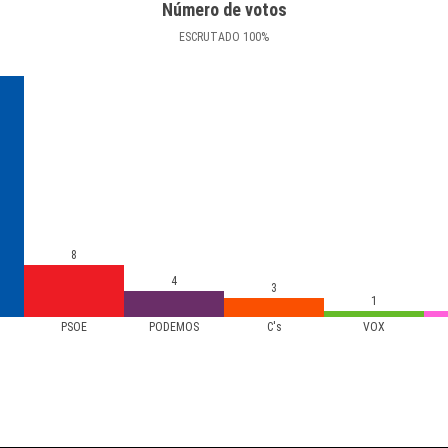
Número de votos
ESCRUTADO
100
%
8
4
3
1
PSOE
PODEMOS
C's
VOX