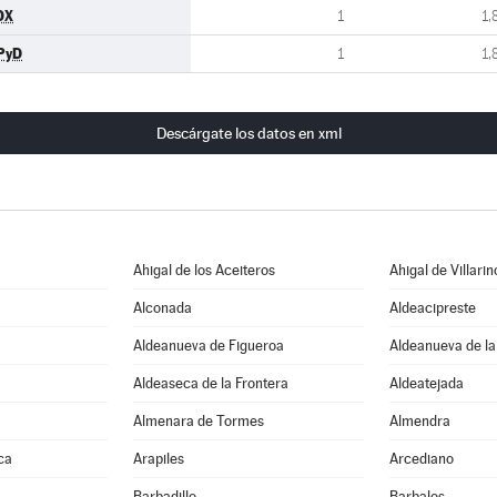
OX
1
1,
PyD
1
1,
Descárgate los datos en xml
Ahigal de los Aceiteros
Ahigal de Villarin
Alconada
Aldeacipreste
Aldeanueva de Figueroa
Aldeanueva de la
Aldeaseca de la Frontera
Aldeatejada
Almenara de Tormes
Almendra
ca
Arapiles
Arcediano
Barbadillo
Barbalos