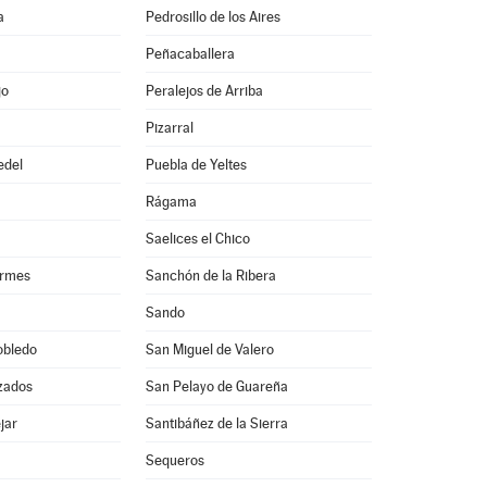
a
Pedrosillo de los Aires
Peñacaballera
jo
Peralejos de Arriba
Pizarral
edel
Puebla de Yeltes
Rágama
Saelices el Chico
ormes
Sanchón de la Ribera
Sando
obledo
San Miguel de Valero
zados
San Pelayo de Guareña
jar
Santibáñez de la Sierra
Sequeros