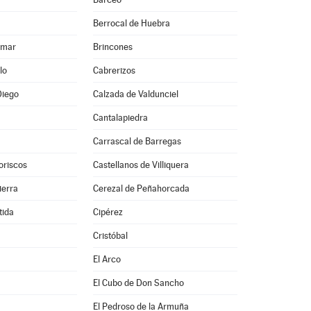
Berrocal de Huebra
lmar
Brincones
lo
Cabrerizos
Diego
Calzada de Valdunciel
Cantalapiedra
Carrascal de Barregas
oriscos
Castellanos de Villiquera
ierra
Cerezal de Peñahorcada
tida
Cipérez
Cristóbal
El Arco
El Cubo de Don Sancho
El Pedroso de la Armuña