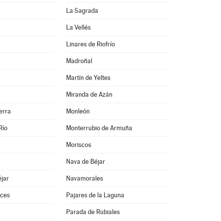
La Sagrada
La Vellés
Linares de Riofrío
Madroñal
Martín de Yeltes
Miranda de Azán
erra
Monleón
Río
Monterrubio de Armuña
Moriscos
Nava de Béjar
jar
Navamorales
ces
Pajares de la Laguna
Parada de Rubiales