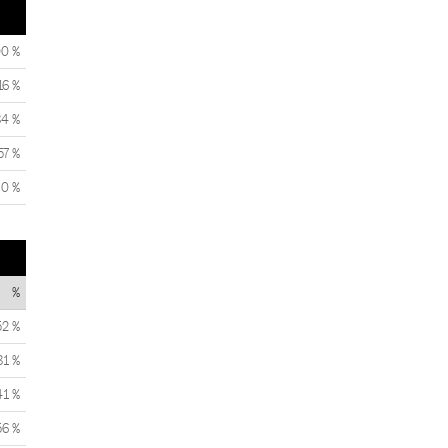
00 %
16 %
84 %
57 %
0 %
%
52 %
81 %
41 %
56 %