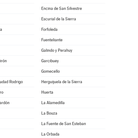
Encina de San Silvestre
Escurial de la Sierra
na
Forfoleda
Fuenteliante
Galindo y Perahuy
irón
Garcibuey
Gomecello
iudad Rodrigo
Herguijuela de la Sierra
ro
Huerta
ardón
La Alamedilla
La Bouza
La Fuente de San Esteban
La Orbada