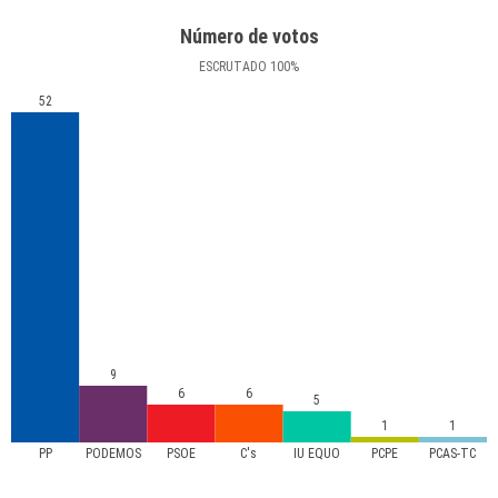
Número de votos
ESCRUTADO
100
%
52
9
6
6
5
1
1
PP
PODEMOS
PSOE
C's
IU EQUO
PCPE
PCAS-TC