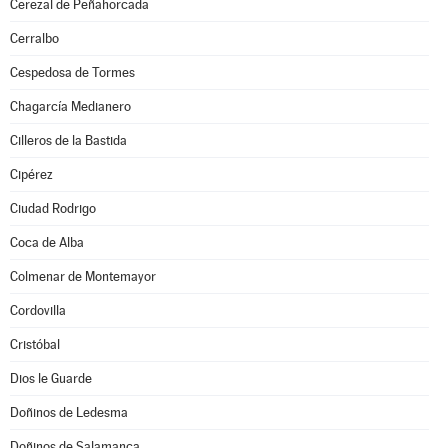
Cerezal de Peñahorcada
Cerralbo
Cespedosa de Tormes
Chagarcía Medianero
Cilleros de la Bastida
Cipérez
Ciudad Rodrigo
Coca de Alba
Colmenar de Montemayor
Cordovilla
Cristóbal
Dios le Guarde
Doñinos de Ledesma
Doñinos de Salamanca