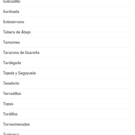
Sobradillo
Sorihuela
Sotoserrano
Tabera de Abajo
Tamames
Tarazona de Guareña
Tardáguila
Tejeda y Segoyuela
Tenebrón
Terradillos
Topas
Tordillos
Torresmenudas
Trabanca