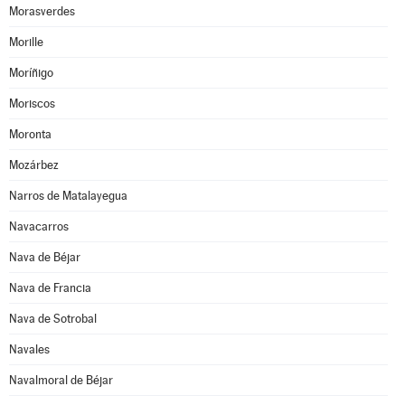
Morasverdes
Morille
Moríñigo
Moriscos
Moronta
Mozárbez
Narros de Matalayegua
Navacarros
Nava de Béjar
Nava de Francia
Nava de Sotrobal
Navales
Navalmoral de Béjar