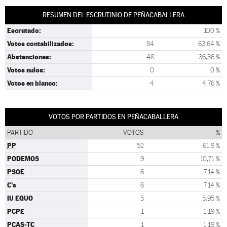
RESUMEN DEL ESCRUTINIO DE PEÑACABALLERA
Escrutado:
100 %
Votos contabilizados:
84
63,64 %
Abstenciones:
48
36,36 %
Votos nulos:
0
0 %
Votos en blanco:
4
4,76 %
VOTOS POR PARTIDOS EN PEÑACABALLERA
PARTIDO
VOTOS
%
PP
52
61,9 %
PODEMOS
9
10,71 %
PSOE
6
7,14 %
C's
6
7,14 %
IU EQUO
5
5,95 %
PCPE
1
1,19 %
PCAS-TC
1
1,19 %