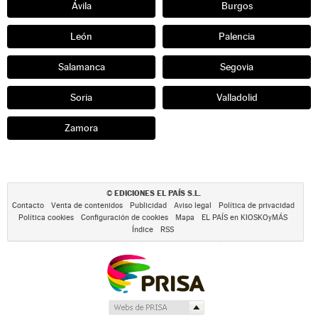
Ávila
Burgos
León
Palencia
Salamanca
Segovia
Soria
Valladolid
Zamora
EDICIONES EL PAÍS S.L.
©
Contacto
Venta de contenidos
Publicidad
Aviso legal
Política de privacidad
Política cookies
Configuración de cookies
Mapa
EL PAÍS en KIOSKOyMÁS
Índice
RSS