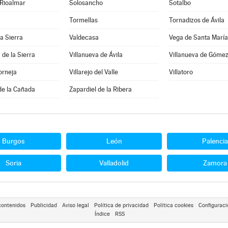
 Rioalmar
Solosancho
Sotalbo
Tormellas
Tornadizos de Ávila
la Sierra
Valdecasa
Vega de Santa María
 de la Sierra
Villanueva de Ávila
Villanueva de Góme
orneja
Villarejo del Valle
Villatoro
de la Cañada
Zapardiel de la Ribera
Burgos
León
Palencia
Soria
Valladolid
Zamora
contenidos
Publicidad
Aviso legal
Política de privacidad
Política cookies
Configuraci
Índice
RSS