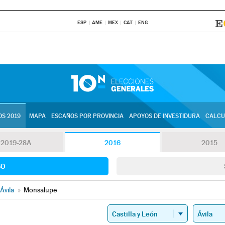
ESP
AME
MEX
CAT
ENG
S 2019
MAPA
ESCAÑOS POR PROVINCIA
APOYOS DE INVESTIDURA
CALCU
2019-28A
2016
2015
SO
Ávila
»
Monsalupe