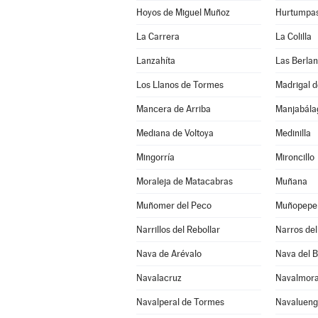
Hoyos de Miguel Muñoz
Hurtumpa
La Carrera
La Colilla
Lanzahíta
Las Berla
Los Llanos de Tormes
Madrigal d
Mancera de Arriba
Mediana de Voltoya
Medinilla
Mingorría
Mironcillo
Moraleja de Matacabras
Muñana
Muñomer del Peco
Muñopepe
Narrillos del Rebollar
Narros del 
Nava de Arévalo
Nava del 
Navalacruz
Navalmora
Navalperal de Tormes
Navaluen