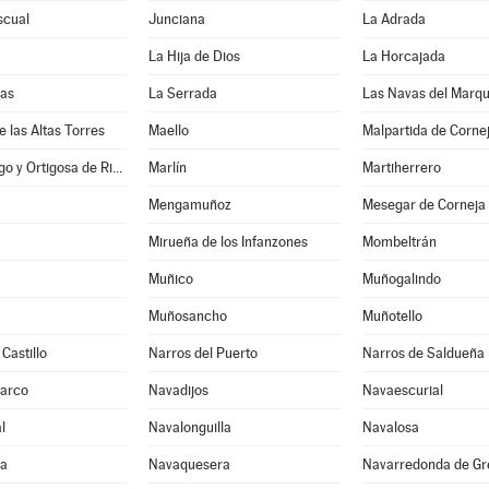
scual
Junciana
La Adrada
La Hija de Dios
La Horcajada
nas
La Serrada
Las Navas del Marq
e las Altas Torres
Maello
Malpartida de Corne
Manjabálago y Ortigosa de Rioalmar
Marlín
Martiherrero
Mengamuñoz
Mesegar de Corneja
Mirueña de los Infanzones
Mombeltrán
Muñico
Muñogalindo
Muñosancho
Muñotello
Castillo
Narros del Puerto
Narros de Saldueña
Barco
Navadijos
Navaescurial
l
Navalonguilla
Navalosa
ga
Navaquesera
Navarredonda de Gr