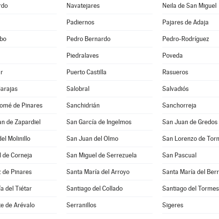
rdo
Navatejares
Neila de San Miguel
Padiernos
Pajares de Adaja
bo
Pedro Bernardo
Pedro-Rodríguez
Piedralaves
Poveda
r
Puerto Castilla
Rasueros
Barajas
Salobral
Salvadiós
lomé de Pinares
Sanchidrián
Sanchorreja
n de Zapardiel
San García de Ingelmos
San Juan de Gredos
el Molinillo
San Juan del Olmo
San Lorenzo de Tor
 de Corneja
San Miguel de Serrezuela
San Pascual
 de Pinares
Santa María del Arroyo
Santa María del Ber
a del Tiétar
Santiago del Collado
Santiago del Tormes
e de Arévalo
Serranillos
Sigeres