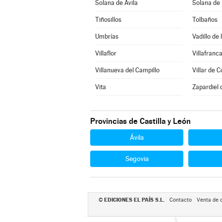
Solana de Ávila
Solana de
Tiñosillos
Tolbaños
Umbrías
Vadillo de 
Villaflor
Villafranca
Villanueva del Campillo
Villar de C
Vita
Zapardiel 
Provincias de Castilla y León
Ávila
Segovia
EDICIONES EL PAÍS S.L.
©
Contacto
Venta de 