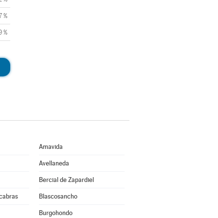
7 %
9 %
Amavida
Avellaneda
Bercial de Zapardiel
cabras
Blascosancho
Burgohondo