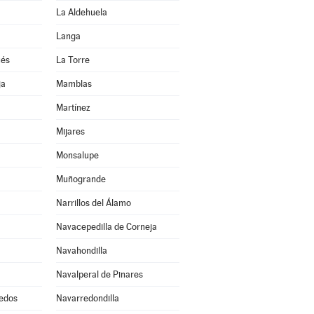
La Aldehuela
Langa
ués
La Torre
ja
Mamblas
Martínez
Mijares
Monsalupe
Muñogrande
Narrillos del Álamo
Navacepedilla de Corneja
Navahondilla
Navalperal de Pinares
edos
Navarredondilla