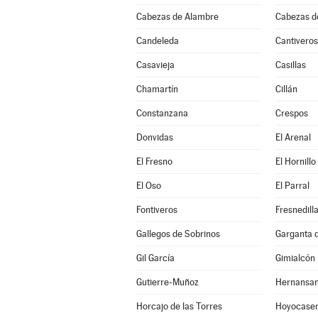
Cabezas de Alambre
Cabezas d
Candeleda
Cantiveros
Casavieja
Casillas
Chamartín
Cillán
Constanzana
Crespos
Donvidas
El Arenal
El Fresno
El Hornillo
El Oso
El Parral
Fontiveros
Fresnedill
Gallegos de Sobrinos
Garganta de
Gil García
Gimialcón
Gutierre-Muñoz
Hernansa
Horcajo de las Torres
Hoyocase