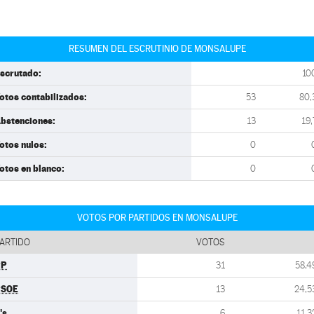
RESUMEN DEL ESCRUTINIO DE MONSALUPE
scrutado:
10
otos contabilizados:
53
80,
bstenciones:
13
19,
otos nulos:
0
otos en blanco:
0
VOTOS POR PARTIDOS EN MONSALUPE
ARTIDO
VOTOS
PP
31
58,4
PSOE
13
24,5
's
6
11,3