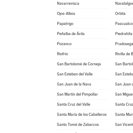
Navarrevisca
Navatalgo
Ojos-Albos
Orbita
Papatrigo
Pascualco
Peñalba de Ávila
Piedrahíta
Pozanco
Pradosega
Riofrío
Rivilla de 
San Bartolomé de Corneja
San Barto
San Esteban del Valle
San Esteba
San Juan de la Nava
San Juan d
San Martín del Pimpollar
San Miguel
Santa Cruz del Valle
Santa Cruz
Santa María de los Caballeros
Santa Marí
Santo Tomé de Zabarcos
San Vicent