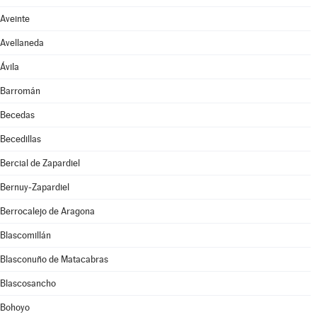
Aveinte
Avellaneda
Ávila
Barromán
Becedas
Becedillas
Bercial de Zapardiel
Bernuy-Zapardiel
Berrocalejo de Aragona
Blascomillán
Blasconuño de Matacabras
Blascosancho
Bohoyo