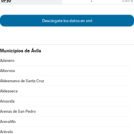
UPyD
1
0,83 %
Descárgate los datos en xml
Municipios de Ávila
Adanero
Albornos
Aldeanueva de Santa Cruz
Aldeaseca
Amavida
Arenas de San Pedro
Arevalillo
Arévalo