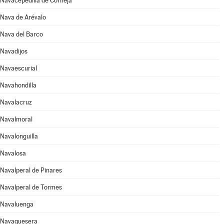
Navacepedilla de Corneja
Nava de Arévalo
Nava del Barco
Navadijos
Navaescurial
Navahondilla
Navalacruz
Navalmoral
Navalonguilla
Navalosa
Navalperal de Pinares
Navalperal de Tormes
Navaluenga
Navaquesera