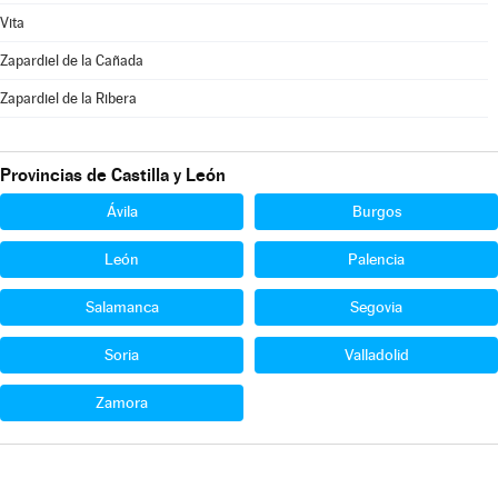
Vita
Zapardiel de la Cañada
Zapardiel de la Ribera
Provincias de Castilla y León
Ávila
Burgos
León
Palencia
Salamanca
Segovia
Soria
Valladolid
Zamora