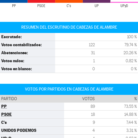
PP
PSOE
C's
UP
UPyD
RESUMEN DEL ESCRUTINIO DE CABEZAS DE ALAMBRE
Escrutado:
100 %
Votos contabilizados:
122
79,74 %
Abstenciones:
31
20,26 %
Votos nulos:
1
0,82 %
Votos en blanco:
0
0 %
VOTOS POR PARTIDOS EN CABEZAS DE ALAMBRE
PARTIDO
VOTOS
%
PP
89
73,55 %
PSOE
18
14,88 %
C's
9
7,44 %
UNIDOS PODEMOS
4
3,31 %