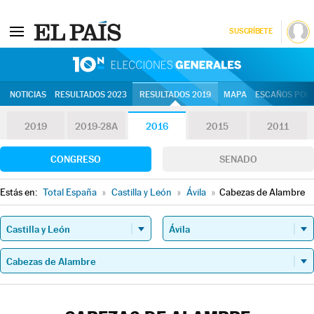
SUSCRÍBETE
10N | Eleccion
NOTICIAS
RESULTADOS 2023
RESULTADOS 2019
MAPA
ESCAÑOS POR 
2019
2019-28A
2016
2015
2011
CONGRESO
SENADO
Estás en:
Total España
»
Castilla y León
»
Ávila
»
Cabezas de Alambre