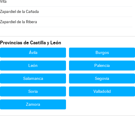
Vita
Zapardiel de la Cañada
Zapardiel de la Ribera
Provincias de Castilla y León
Ávila
Burgos
León
Palencia
Salamanca
Segovia
Soria
Valladolid
Zamora