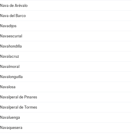
Nava de Arévalo
Nava del Barco
Navadijos
Navaescurial
Navahondilla
Navalacruz
Navalmoral
Navalonguilla
Navalosa
Navalperal de Pinares
Navalperal de Tormes
Navaluenga
Navaquesera