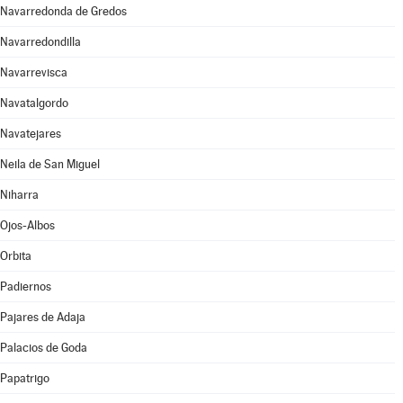
Navarredonda de Gredos
Navarredondilla
Navarrevisca
Navatalgordo
Navatejares
Neila de San Miguel
Niharra
Ojos-Albos
Orbita
Padiernos
Pajares de Adaja
Palacios de Goda
Papatrigo