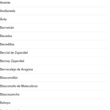
Aveinte
Avellaneda
Ávila
Barromán
Becedas
Becedillas
Bercial de Zapardiel
Bernuy-Zapardiel
Berrocalejo de Aragona
Blascomillán
Blasconuño de Matacabras
Blascosancho
Bohoyo