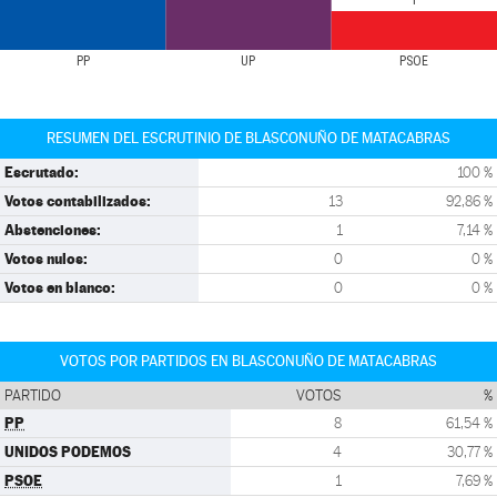
1
PP
UP
PSOE
RESUMEN DEL ESCRUTINIO DE BLASCONUÑO DE MATACABRAS
Escrutado:
100 %
Votos contabilizados:
13
92,86 %
Abstenciones:
1
7,14 %
Votos nulos:
0
0 %
Votos en blanco:
0
0 %
VOTOS POR PARTIDOS EN BLASCONUÑO DE MATACABRAS
PARTIDO
VOTOS
%
PP
8
61,54 %
UNIDOS PODEMOS
4
30,77 %
PSOE
1
7,69 %