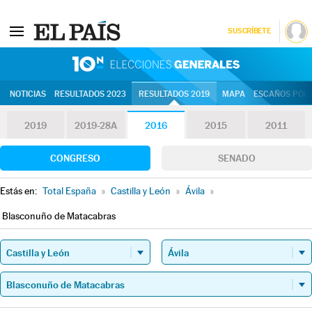
SUSCRÍBETE
10N | Eleccion
NOTICIAS
RESULTADOS 2023
RESULTADOS 2019
MAPA
ESCAÑOS POR 
2019
2019-28A
2016
2015
2011
CONGRESO
SENADO
Estás en:
Total España
»
Castilla y León
»
Ávila
»
Blasconuño de Matacabras