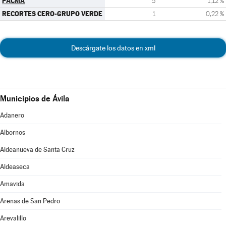
PACMA
5
1,12 %
RECORTES CERO-GRUPO VERDE
1
0,22 %
Descárgate los datos en xml
Municipios de Ávila
Adanero
Albornos
Aldeanueva de Santa Cruz
Aldeaseca
Amavida
Arenas de San Pedro
Arevalillo