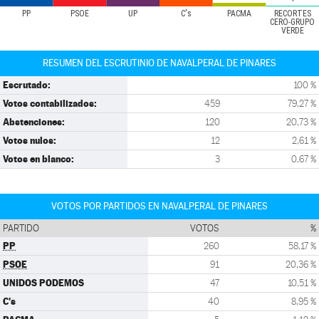
PP
PSOE
UP
C's
PACMA
RECORTES
CERO-GRUPO
VERDE
RESUMEN DEL ESCRUTINIO DE NAVALPERAL DE PINARES
Escrutado:
100 %
Votos contabilizados:
459
79,27 %
Abstenciones:
120
20,73 %
Votos nulos:
12
2,61 %
Votos en blanco:
3
0,67 %
VOTOS POR PARTIDOS EN NAVALPERAL DE PINARES
PARTIDO
VOTOS
%
PP
260
58,17 %
PSOE
91
20,36 %
UNIDOS PODEMOS
47
10,51 %
C's
40
8,95 %