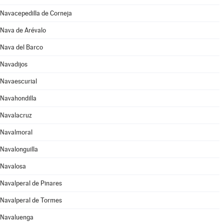
Navacepedilla de Corneja
Nava de Arévalo
Nava del Barco
Navadijos
Navaescurial
Navahondilla
Navalacruz
Navalmoral
Navalonguilla
Navalosa
Navalperal de Pinares
Navalperal de Tormes
Navaluenga