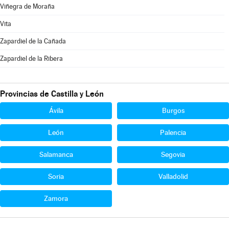
Viñegra de Moraña
Vita
Zapardiel de la Cañada
Zapardiel de la Ribera
Provincias de Castilla y León
Ávila
Burgos
León
Palencia
Salamanca
Segovia
Soria
Valladolid
Zamora