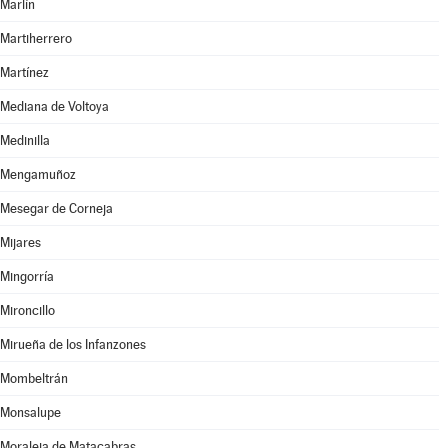
Marlín
Martiherrero
Martínez
Mediana de Voltoya
Medinilla
Mengamuñoz
Mesegar de Corneja
Mijares
Mingorría
Mironcillo
Mirueña de los Infanzones
Mombeltrán
Monsalupe
Moraleja de Matacabras