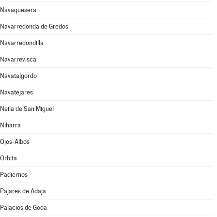
Navaquesera
Navarredonda de Gredos
Navarredondilla
Navarrevisca
Navatalgordo
Navatejares
Neila de San Miguel
Niharra
Ojos-Albos
Orbita
Padiernos
Pajares de Adaja
Palacios de Goda