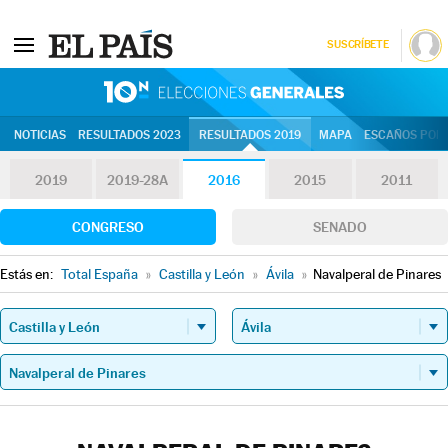
SUSCRÍBETE
10N | Eleccion
NOTICIAS
RESULTADOS 2023
RESULTADOS 2019
MAPA
ESCAÑOS POR 
2019
2019-28A
2016
2015
2011
CONGRESO
SENADO
Estás en:
Total España
»
Castilla y León
»
Ávila
»
Navalperal de Pinares