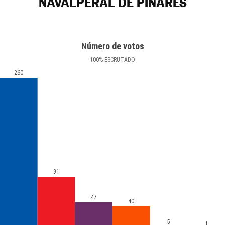
NAVALPERAL DE PINARES
Número de votos
100
%
ESCRUTADO
260
91
47
40
5
1