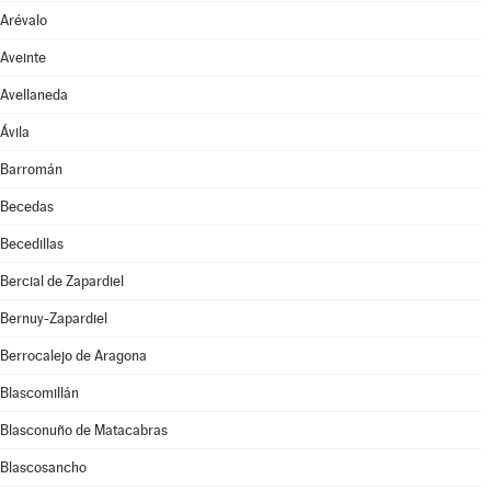
Arévalo
Aveinte
Avellaneda
Ávila
Barromán
Becedas
Becedillas
Bercial de Zapardiel
Bernuy-Zapardiel
Berrocalejo de Aragona
Blascomillán
Blasconuño de Matacabras
Blascosancho