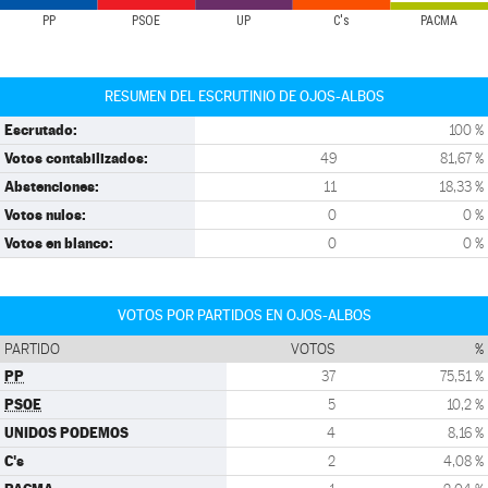
PP
PSOE
UP
C's
PACMA
RESUMEN DEL ESCRUTINIO DE OJOS-ALBOS
Escrutado:
100 %
Votos contabilizados:
49
81,67 %
Abstenciones:
11
18,33 %
Votos nulos:
0
0 %
Votos en blanco:
0
0 %
VOTOS POR PARTIDOS EN OJOS-ALBOS
PARTIDO
VOTOS
%
PP
37
75,51 %
PSOE
5
10,2 %
UNIDOS PODEMOS
4
8,16 %
C's
2
4,08 %