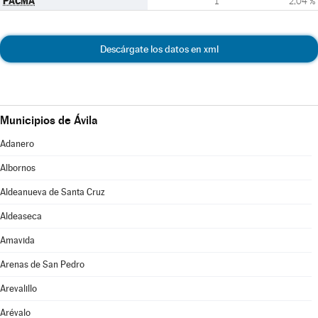
PACMA
1
2,04 %
Descárgate los datos en xml
Municipios de Ávila
Adanero
Albornos
Aldeanueva de Santa Cruz
Aldeaseca
Amavida
Arenas de San Pedro
Arevalillo
Arévalo