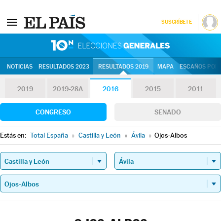
SUSCRÍBETE
10N | Eleccion
NOTICIAS
RESULTADOS 2023
RESULTADOS 2019
MAPA
ESCAÑOS POR 
2019
2019-28A
2016
2015
2011
CONGRESO
SENADO
Estás en:
Total España
»
Castilla y León
»
Ávila
»
Ojos-Albos