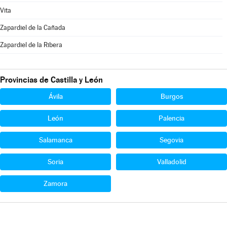
Vita
Zapardiel de la Cañada
Zapardiel de la Ribera
Provincias de Castilla y León
Ávila
Burgos
León
Palencia
Salamanca
Segovia
Soria
Valladolid
Zamora