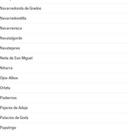
Navarredonda de Gredos
Navarredondilla
Navarrevisca
Navatalgordo
Navatejares
Neila de San Miguel
Niharra
Ojos-Albos
Orbita
Padiernos
Pajares de Adaja
Palacios de Goda
Papatrigo