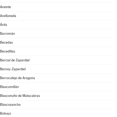
Aveinte
Avellaneda
Ávila
Barromán
Becedas
Becedillas
Bercial de Zapardiel
Bernuy-Zapardiel
Berrocalejo de Aragona
Blascomillán
Blasconuño de Matacabras
Blascosancho
Bohoyo