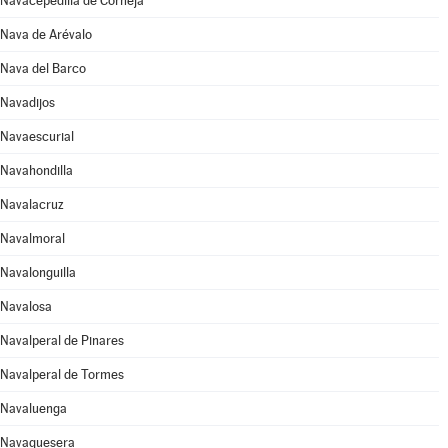
Navacepedilla de Corneja
Nava de Arévalo
Nava del Barco
Navadijos
Navaescurial
Navahondilla
Navalacruz
Navalmoral
Navalonguilla
Navalosa
Navalperal de Pinares
Navalperal de Tormes
Navaluenga
Navaquesera