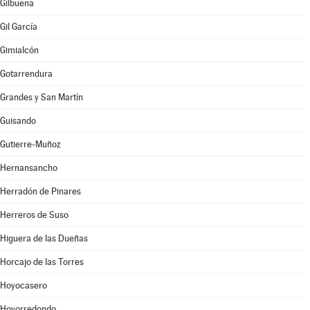
Gilbuena
Gil García
Gimialcón
Gotarrendura
Grandes y San Martín
Guisando
Gutierre-Muñoz
Hernansancho
Herradón de Pinares
Herreros de Suso
Higuera de las Dueñas
Horcajo de las Torres
Hoyocasero
Hoyorredondo