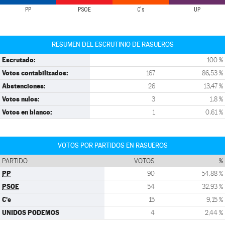
PP
PSOE
C's
UP
RESUMEN DEL ESCRUTINIO DE RASUEROS
Escrutado:
100 %
Votos contabilizados:
167
86,53 %
Abstenciones:
26
13,47 %
Votos nulos:
3
1,8 %
Votos en blanco:
1
0,61 %
VOTOS POR PARTIDOS EN RASUEROS
PARTIDO
VOTOS
%
PP
90
54,88 %
PSOE
54
32,93 %
C's
15
9,15 %
UNIDOS PODEMOS
4
2,44 %