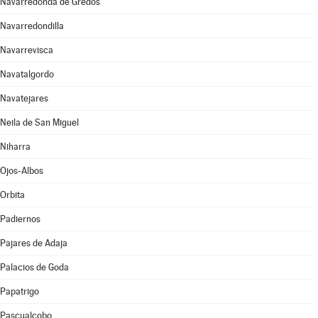
Navarredonda de Gredos
Navarredondilla
Navarrevisca
Navatalgordo
Navatejares
Neila de San Miguel
Niharra
Ojos-Albos
Orbita
Padiernos
Pajares de Adaja
Palacios de Goda
Papatrigo
Pascualcobo