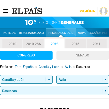
SUSCRÍBETE
10N | Eleccion
NOTICIAS
RESULTADOS 2023
RESULTADOS 2019
MAPA
ESCAÑOS POR 
2019
2019-28A
2016
2015
2011
CONGRESO
SENADO
Estás en:
Total España
»
Castilla y León
»
Ávila
»
Rasueros