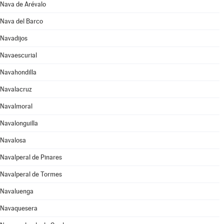
Nava de Arévalo
Nava del Barco
Navadijos
Navaescurial
Navahondilla
Navalacruz
Navalmoral
Navalonguilla
Navalosa
Navalperal de Pinares
Navalperal de Tormes
Navaluenga
Navaquesera