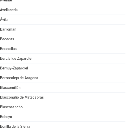
Aveinte
Avellaneda
Ávila
Barromán
Becedas
Becedillas
Bercial de Zapardiel
Bernuy-Zapardiel
Berrocalejo de Aragona
Blascomillán
Blasconuño de Matacabras
Blascosancho
Bohoyo
Bonilla de la Sierra