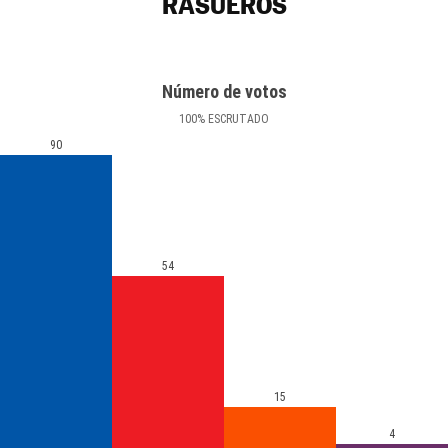
RASUEROS
Número de votos
100
%
ESCRUTADO
90
54
15
4