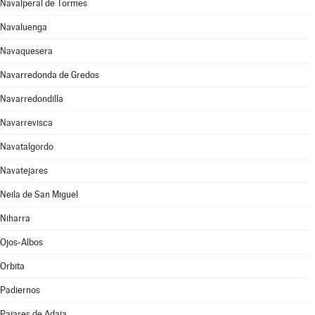
Navalperal de Tormes
Navaluenga
Navaquesera
Navarredonda de Gredos
Navarredondilla
Navarrevisca
Navatalgordo
Navatejares
Neila de San Miguel
Niharra
Ojos-Albos
Orbita
Padiernos
Pajares de Adaja