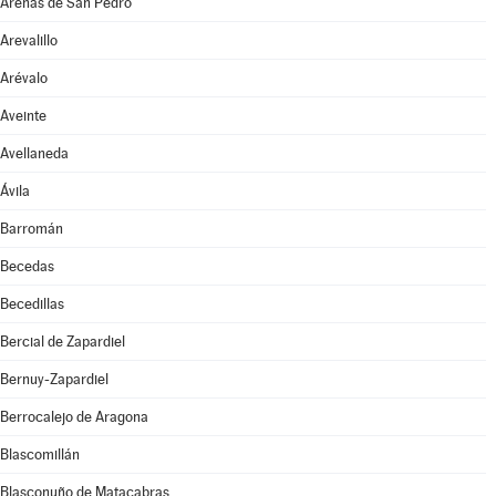
Arenas de San Pedro
Arevalillo
Arévalo
Aveinte
Avellaneda
Ávila
Barromán
Becedas
Becedillas
Bercial de Zapardiel
Bernuy-Zapardiel
Berrocalejo de Aragona
Blascomillán
Blasconuño de Matacabras