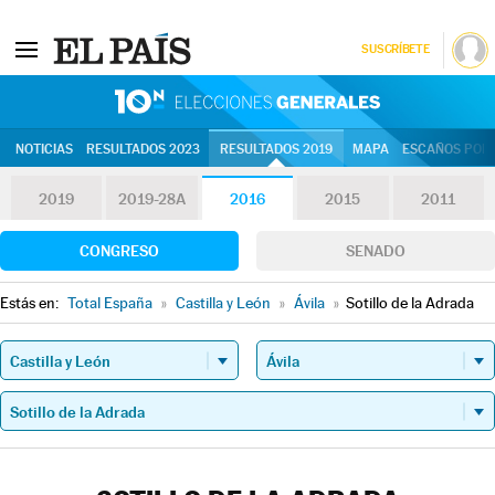
SUSCRÍBETE
10N | Eleccion
NOTICIAS
RESULTADOS 2023
RESULTADOS 2019
MAPA
ESCAÑOS POR 
2019
2019-28A
2016
2015
2011
CONGRESO
SENADO
Estás en:
Total España
»
Castilla y León
»
Ávila
»
Sotillo de la Adrada