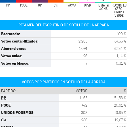
PP
PSOE
UP
C's
PACMA
UPyD
FE de las
RECORTES
JONS
CERO-
GRUPO
VERDE
RESUMEN DEL ESCRUTINIO DE SOTILLO DE LA ADRADA
Escrutado:
100 %
Votos contabilizados:
2.283
67,66 %
Abstenciones:
1.091
32,34 %
Votos nulos:
26
1,14 %
Votos en blanco:
7
0,31 %
VOTOS POR PARTIDOS EN SOTILLO DE LA ADRADA
PARTIDO
VOTOS
%
PP
1.163
51,53 %
PSOE
472
20,91 %
UNIDOS PODEMOS
308
13,65 %
C's
286
12,67 %