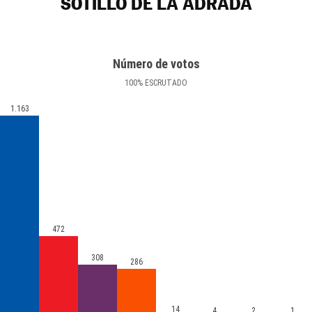
SOTILLO DE LA ADRADA
Número de votos
100
%
ESCRUTADO
1.163
472
308
286
14
4
2
1