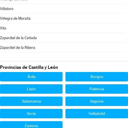
Villatoro
Viñegra de Moraña
Vita
Zapardiel de la Cañada
Zapardiel de la Ribera
Provincias de Castilla y León
Ávila
Burgos
León
Palencia
Salamanca
Segovia
Soria
Valladolid
Zamora