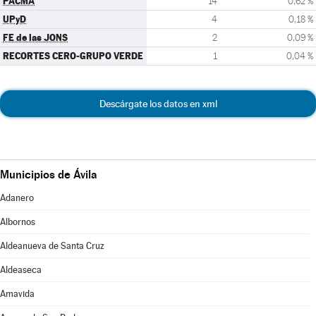
PACMA
14
0,62 %
UPyD
4
0,18 %
FE de las JONS
2
0,09 %
RECORTES CERO-GRUPO VERDE
1
0,04 %
Descárgate los datos en xml
Municipios de Ávila
Adanero
Albornos
Aldeanueva de Santa Cruz
Aldeaseca
Amavida