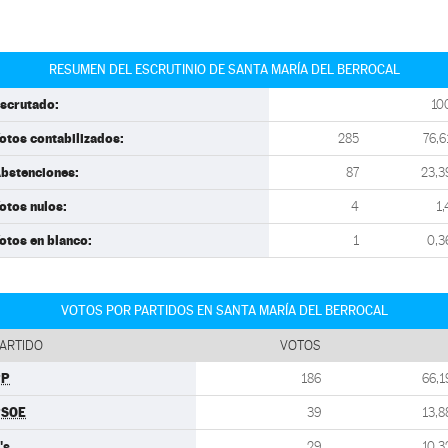
RESUMEN DEL ESCRUTINIO DE SANTA MARÍA DEL BERROCAL
scrutado:
10
otos contabilizados:
285
76,6
bstenciones:
87
23,3
otos nulos:
4
1,
otos en blanco:
1
0,3
VOTOS POR PARTIDOS EN SANTA MARÍA DEL BERROCAL
ARTIDO
VOTOS
PP
186
66,1
PSOE
39
13,8
's
29
10,3