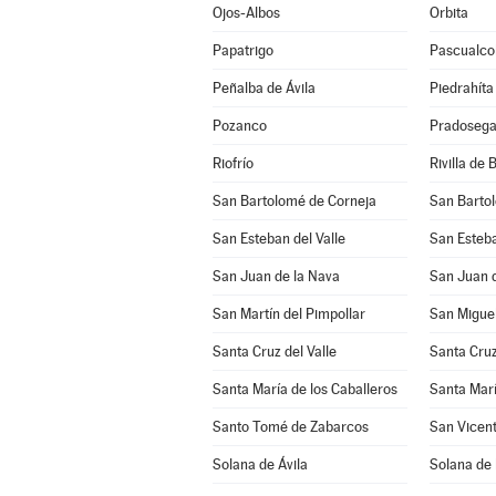
Ojos-Albos
Orbita
Papatrigo
Pascualco
Peñalba de Ávila
Piedrahíta
Pozanco
Pradosega
Riofrío
Rivilla de 
San Bartolomé de Corneja
San Barto
San Esteban del Valle
San Esteba
San Juan de la Nava
San Juan d
San Martín del Pimpollar
San Miguel
Santa Cruz del Valle
Santa Cruz
Santa María de los Caballeros
Santa Marí
Santo Tomé de Zabarcos
San Vicent
Solana de Ávila
Solana de