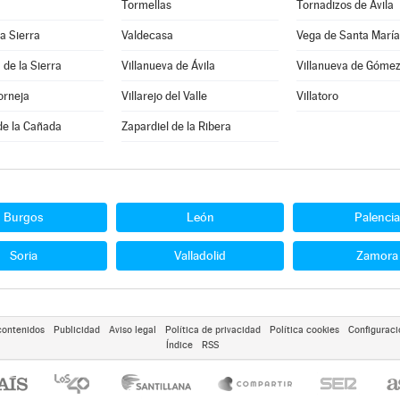
Tormellas
Tornadizos de Ávila
la Sierra
Valdecasa
Vega de Santa María
 de la Sierra
Villanueva de Ávila
Villanueva de Góme
orneja
Villarejo del Valle
Villatoro
de la Cañada
Zapardiel de la Ribera
Burgos
León
Palencia
Soria
Valladolid
Zamora
contenidos
Publicidad
Aviso legal
Política de privacidad
Política cookies
Configuraci
Índice
RSS