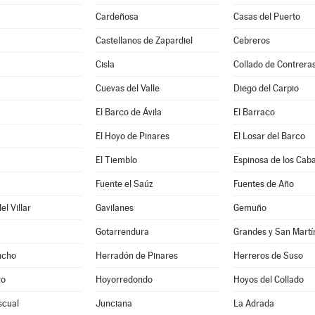
Cardeñosa
Casas del Puerto
Castellanos de Zapardiel
Cebreros
Cisla
Collado de Contrera
Cuevas del Valle
Diego del Carpio
El Barco de Ávila
El Barraco
El Hoyo de Pinares
El Losar del Barco
El Tiemblo
Espinosa de los Caba
a
Fuente el Saúz
Fuentes de Año
l Villar
Gavilanes
Gemuño
Gotarrendura
Grandes y San Martí
ncho
Herradón de Pinares
Herreros de Suso
ro
Hoyorredondo
Hoyos del Collado
scual
Junciana
La Adrada