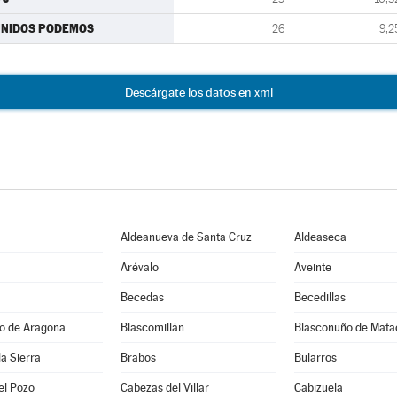
UNIDOS PODEMOS
26
9,2
Descárgate los datos en xml
Aldeanueva de Santa Cruz
Aldeaseca
Arévalo
Aveinte
Becedas
Becedillas
jo de Aragona
Blascomillán
Blasconuño de Mata
la Sierra
Brabos
Bularros
el Pozo
Cabezas del Villar
Cabizuela