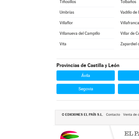
Tiñosillos
Tolbaños
Umbrías
Vadillo de 
Villaflor
Villafranca
Villanueva del Campillo
Villar de C
Vita
Zapardiel 
Provincias de Castilla y León
Ávila
Segovia
EDICIONES EL PAÍS S.L.
©
Contacto
Venta de 