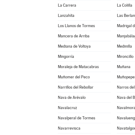
La Carrera
La Colilla
Lanzahíta
Las Berla
Los Llanos de Tormes
Madrigal d
Mancera de Arriba
Mediana de Voltoya
Medinilla
Mingorría
Mironcillo
Moraleja de Matacabras
Muñana
Muñomer del Peco
Muñopepe
Narrillos del Rebollar
Narros del 
Nava de Arévalo
Nava del 
Navalacruz
Navalmora
Navalperal de Tormes
Navaluen
Navarrevisca
Navatalgo