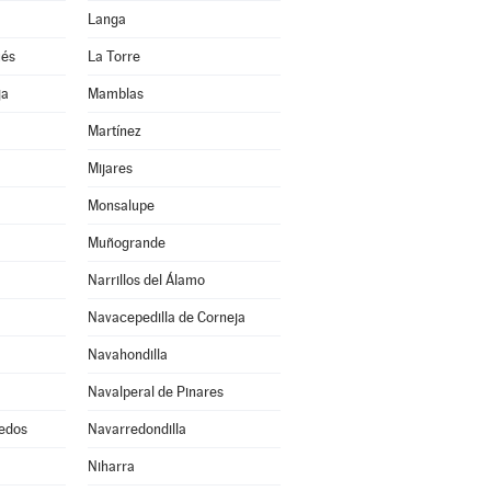
Langa
ués
La Torre
ja
Mamblas
Martínez
Mijares
Monsalupe
Muñogrande
Narrillos del Álamo
Navacepedilla de Corneja
Navahondilla
Navalperal de Pinares
edos
Navarredondilla
Niharra