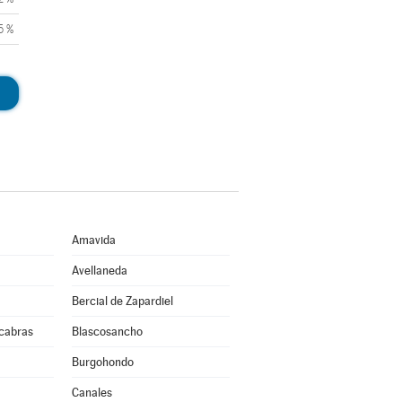
5 %
Amavida
Avellaneda
Bercial de Zapardiel
cabras
Blascosancho
Burgohondo
Canales