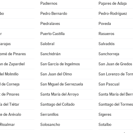
Padiernos
Pajares de Adaja
bo
Pedro Bernardo
Pedro-Rodríguez
Piedralaves
Poveda
r
Puerto Castilla
Rasueros
Barajas
Salobral
Salvadiós
lomé de Pinares
Sanchidrián
Sanchorreja
n de Zapardiel
San García de Ingelmos
San Juan de Gredos
el Molinillo
San Juan del Olmo
San Lorenzo de Tor
 de Corneja
San Miguel de Serrezuela
San Pascual
 de Pinares
Santa María del Arroyo
Santa María del Ber
a del Tiétar
Santiago del Collado
Santiago del Tormes
e de Arévalo
Serranillos
Sigeres
 Rioalmar
Solosancho
Sotalbo