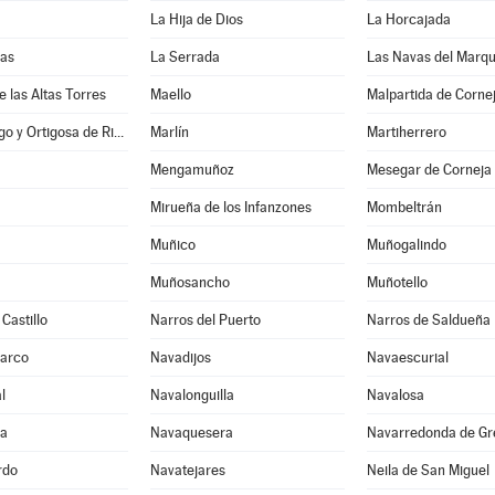
La Hija de Dios
La Horcajada
nas
La Serrada
Las Navas del Marq
e las Altas Torres
Maello
Malpartida de Corne
Manjabálago y Ortigosa de Rioalmar
Marlín
Martiherrero
Mengamuñoz
Mesegar de Corneja
Mirueña de los Infanzones
Mombeltrán
Muñico
Muñogalindo
Muñosancho
Muñotello
Castillo
Narros del Puerto
Narros de Saldueña
Barco
Navadijos
Navaescurial
l
Navalonguilla
Navalosa
ga
Navaquesera
Navarredonda de Gr
rdo
Navatejares
Neila de San Miguel