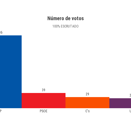
Número de votos
100
%
ESCRUTADO
86
39
29
P
PSOE
C's