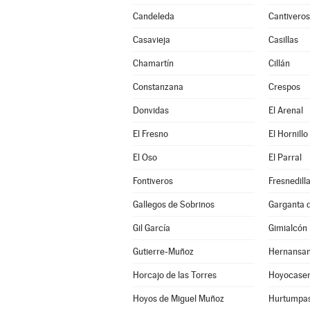
Candeleda
Cantiveros
Casavieja
Casillas
Chamartín
Cillán
Constanzana
Crespos
Donvidas
El Arenal
El Fresno
El Hornillo
El Oso
El Parral
Fontiveros
Fresnedill
Gallegos de Sobrinos
Garganta de
Gil García
Gimialcón
Gutierre-Muñoz
Hernansa
Horcajo de las Torres
Hoyocase
Hoyos de Miguel Muñoz
Hurtumpa