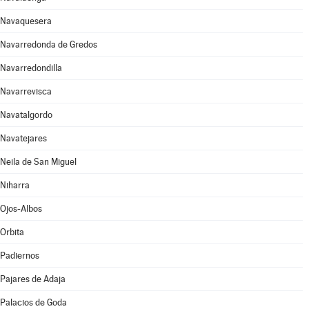
Navaquesera
Navarredonda de Gredos
Navarredondilla
Navarrevisca
Navatalgordo
Navatejares
Neila de San Miguel
Niharra
Ojos-Albos
Orbita
Padiernos
Pajares de Adaja
Palacios de Goda