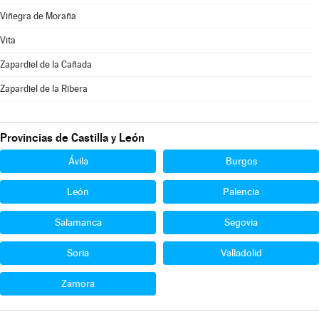
Viñegra de Moraña
Vita
Zapardiel de la Cañada
Zapardiel de la Ribera
Provincias de Castilla y León
Ávila
Burgos
León
Palencia
Salamanca
Segovia
Soria
Valladolid
Zamora