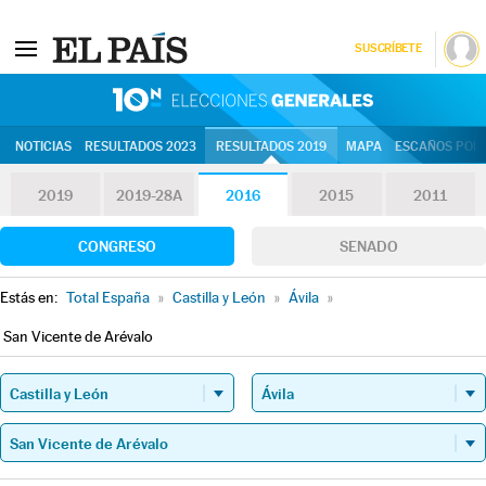
SUSCRÍBETE
10N | Eleccion
NOTICIAS
RESULTADOS 2023
RESULTADOS 2019
MAPA
ESCAÑOS POR 
2019
2019-28A
2016
2015
2011
CONGRESO
SENADO
Estás en:
Total España
»
Castilla y León
»
Ávila
»
San Vicente de Arévalo