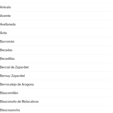
Arévalo
Aveinte
Avellaneda
Ávila
Barromán
Becedas
Becedillas
Bercial de Zapardiel
Bernuy-Zapardiel
Berrocalejo de Aragona
Blascomillán
Blasconuño de Matacabras
Blascosancho