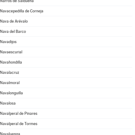
Narros de Saldueña
Navacepedilla de Corneja
Nava de Arévalo
Nava del Barco
Navadijos
Navaescurial
Navahondilla
Navalacruz
Navalmoral
Navalonguilla
Navalosa
Navalperal de Pinares
Navalperal de Tormes
Navaluenga