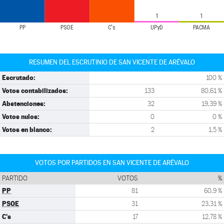
1
1
PP
PSOE
C's
UPyD
PACMA
RESUMEN DEL ESCRUTINIO DE SAN VICENTE DE ARÉVALO
Escrutado:
100 %
Votos contabilizados:
133
80,61 %
Abstenciones:
32
19,39 %
Votos nulos:
0
0 %
Votos en blanco:
2
1,5 %
VOTOS POR PARTIDOS EN SAN VICENTE DE ARÉVALO
PARTIDO
VOTOS
%
PP
81
60,9 %
PSOE
31
23,31 %
C's
17
12,78 %