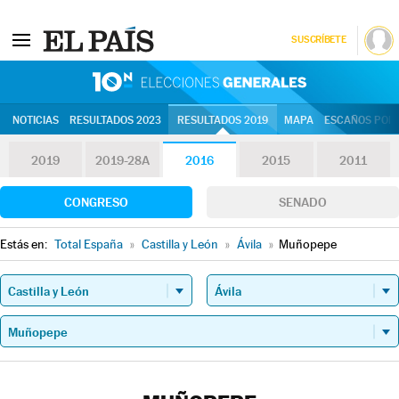
SUSCRÍBETE
10N | Eleccion
NOTICIAS
RESULTADOS 2023
RESULTADOS 2019
MAPA
ESCAÑOS POR 
2019
2019-28A
2016
2015
2011
CONGRESO
SENADO
Estás en:
Total España
»
Castilla y León
»
Ávila
»
Muñopepe