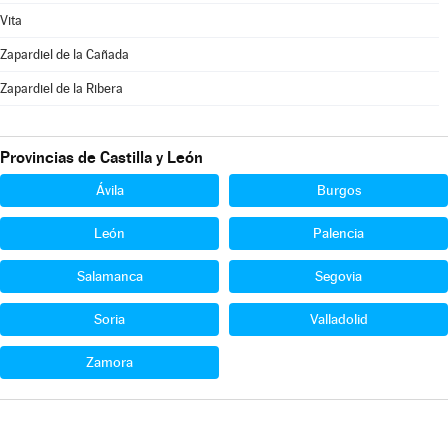
Vita
Zapardiel de la Cañada
Zapardiel de la Ribera
Provincias de Castilla y León
Ávila
Burgos
León
Palencia
Salamanca
Segovia
Soria
Valladolid
Zamora