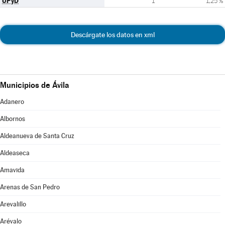
UPyD
1
1,25 %
Descárgate los datos en xml
Municipios de Ávila
Adanero
Albornos
Aldeanueva de Santa Cruz
Aldeaseca
Amavida
Arenas de San Pedro
Arevalillo
Arévalo