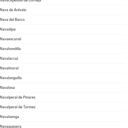
Navacepedilla de Corneja
Nava de Arévalo
Nava del Barco
Navadijos
Navaescurial
Navahondilla
Navalacruz
Navalmoral
Navalonguilla
Navalosa
Navalperal de Pinares
Navalperal de Tormes
Navaluenga
Navaquesera