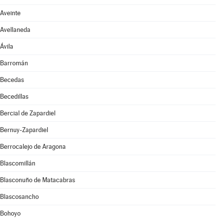
Aveinte
Avellaneda
Ávila
Barromán
Becedas
Becedillas
Bercial de Zapardiel
Bernuy-Zapardiel
Berrocalejo de Aragona
Blascomillán
Blasconuño de Matacabras
Blascosancho
Bohoyo