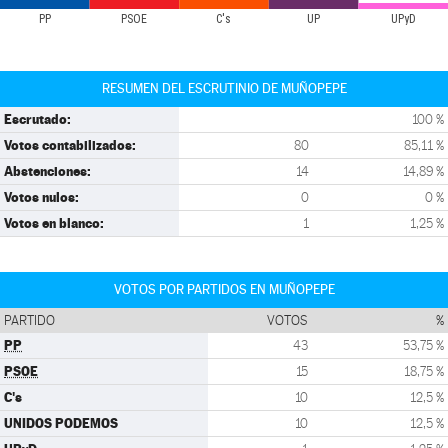
PP
PSOE
C's
UP
UPyD
RESUMEN DEL ESCRUTINIO DE MUÑOPEPE
Escrutado:
100 %
Votos contabilizados:
80
85,11 %
Abstenciones:
14
14,89 %
Votos nulos:
0
0 %
Votos en blanco:
1
1,25 %
VOTOS POR PARTIDOS EN MUÑOPEPE
PARTIDO
VOTOS
%
PP
43
53,75 %
PSOE
15
18,75 %
C's
10
12,5 %
UNIDOS PODEMOS
10
12,5 %