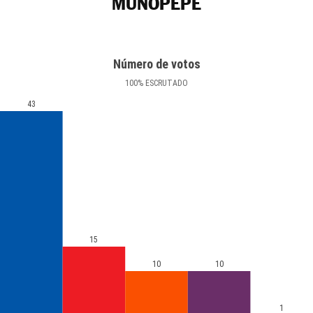
MUÑOPEPE
Número de votos
100
%
ESCRUTADO
43
15
10
10
1