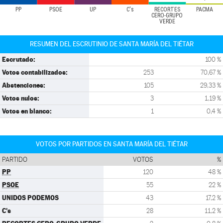
PP
PSOE
UP
C's
RECORTES
PACMA
CERO-GRUPO
VERDE
RESUMEN DEL ESCRUTINIO DE SANTA MARÍA DEL TIÉTAR
Escrutado:
100 %
Votos contabilizados:
253
70,67 %
Abstenciones:
105
29,33 %
Votos nulos:
3
1,19 %
Votos en blanco:
1
0,4 %
VOTOS POR PARTIDOS EN SANTA MARÍA DEL TIÉTAR
PARTIDO
VOTOS
%
PP
120
48 %
PSOE
55
22 %
UNIDOS PODEMOS
43
17,2 %
C's
28
11,2 %