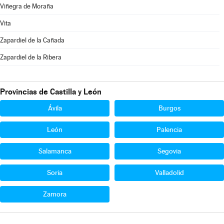
Viñegra de Moraña
Vita
Zapardiel de la Cañada
Zapardiel de la Ribera
Provincias de Castilla y León
Ávila
Burgos
León
Palencia
Salamanca
Segovia
Soria
Valladolid
Zamora