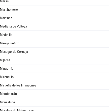
Marlín
Martiherrero
Martínez
Mediana de Voltoya
Medinilla
Mengamuñoz
Mesegar de Corneja
Mijares
Mingorría
Mironcillo
Mirueña de los Infanzones
Mombeltrán
Monsalupe
Moraleja de Matacabras