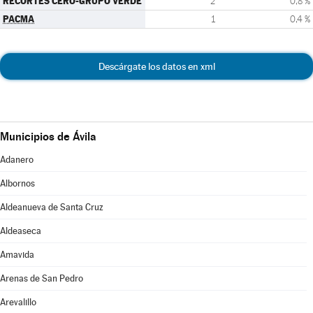
RECORTES CERO-GRUPO VERDE
2
0,8 %
PACMA
1
0,4 %
Descárgate los datos en xml
Municipios de Ávila
Adanero
Albornos
Aldeanueva de Santa Cruz
Aldeaseca
Amavida
Arenas de San Pedro
Arevalillo