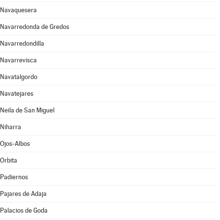
Navaquesera
Navarredonda de Gredos
Navarredondilla
Navarrevisca
Navatalgordo
Navatejares
Neila de San Miguel
Niharra
Ojos-Albos
Orbita
Padiernos
Pajares de Adaja
Palacios de Goda