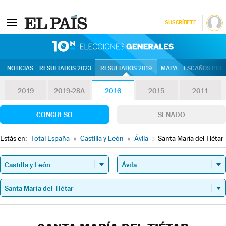
SUSCRÍBETE
10N | Eleccion
NOTICIAS
RESULTADOS 2023
RESULTADOS 2019
MAPA
ESCAÑOS POR 
2019
2019-28A
2016
2015
2011
CONGRESO
SENADO
Estás en:
Total España
»
Castilla y León
»
Ávila
»
Santa María del Tiétar