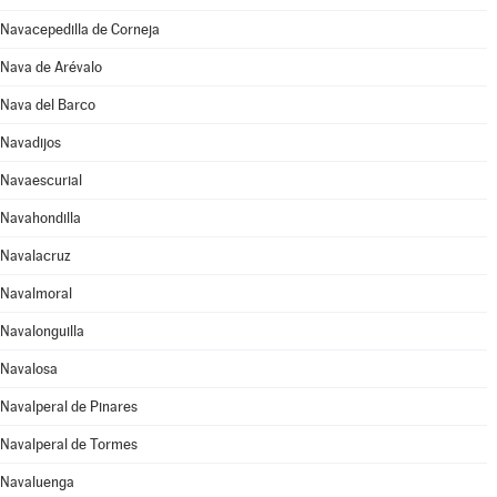
Navacepedilla de Corneja
Nava de Arévalo
Nava del Barco
Navadijos
Navaescurial
Navahondilla
Navalacruz
Navalmoral
Navalonguilla
Navalosa
Navalperal de Pinares
Navalperal de Tormes
Navaluenga