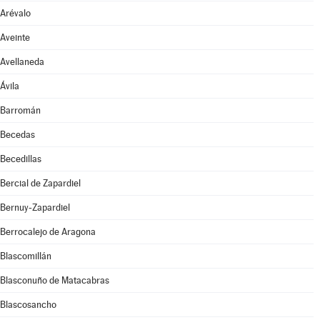
Arévalo
Aveinte
Avellaneda
Ávila
Barromán
Becedas
Becedillas
Bercial de Zapardiel
Bernuy-Zapardiel
Berrocalejo de Aragona
Blascomillán
Blasconuño de Matacabras
Blascosancho